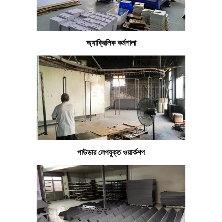
অ্যাক্রিলিক কর্মশালা
পাউডার লেপযুক্ত ওয়ার্কশপ