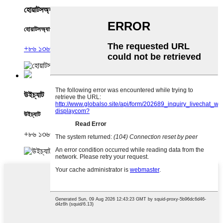
হোয়াটসঅ্যাপ
হোয়াটসঅ্যাপ
+৮৬ ১৩৬৩০০৯৮৪৫৭
উইচ্যাট
উইচ্যাট
+৮৬ ১৩৬৩০০৯৮৪৫৭