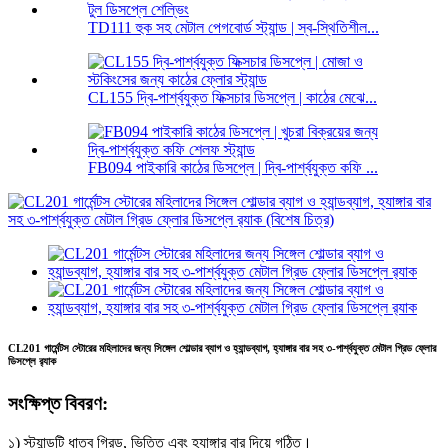
TD111 হুক সহ মেটাল পেগবোর্ড স্ট্যান্ড | স্ব-স্থিতিশীল...
CL155 দ্বি-পার্শ্বযুক্ত ফিক্সচার ডিসপ্লে | কাঠের মেঝে...
FB094 পাইকারি কাঠের ডিসপ্লে | দ্বি-পার্শ্বযুক্ত কফি ...
CL201 গার্মেন্টস স্টোরের মহিলাদের জন্য সিঙ্গেল শোল্ডার ব্যাগ ও হ্যান্ডব্যাগ, হ্যাঙ্গার বার সহ ৩-পার্শ্বযুক্ত মেটাল গ্রিড ফ্লোর
ডিসপ্লে র‍্যাক
সংক্ষিপ্ত বিবরণ:
১) স্ট্যান্ডটি ধাতব গ্রিড, ভিত্তি এবং হ্যাঙ্গার বার দিয়ে গঠিত।