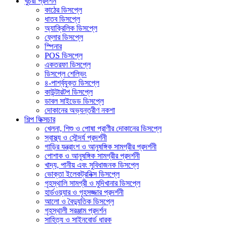
খুচরা প্রদর্শন
কাঠের ডিসপ্লে
ধাতব ডিসপ্লে
অ্যাক্রিলিক ডিসপ্লে
ফ্লোর ডিসপ্লে
স্পিনার
POS ডিসপ্লে
একতরফা ডিসপ্লে
ডিসপ্লে শেল্ভিং
৪-পার্শ্বযুক্ত ডিসপ্লে
কাউন্টারটপ ডিসপ্লে
ডাবল সাইডেড ডিসপ্লে
দোকানের অভ্যন্তরীণ নকশা
শিল্প ফিক্সচার
খেলনা, শিশু ও পোষা প্রাণীর দোকানের ডিসপ্লে
স্বাস্থ্য ও সৌন্দর্য প্রদর্শনী
গাড়ির যন্ত্রাংশ ও আনুষঙ্গিক সামগ্রীর প্রদর্শনী
পোশাক ও আনুষঙ্গিক সামগ্রীর প্রদর্শনী
খাদ্য, পানীয় এবং সুবিধাজনক ডিসপ্লে
ভোক্তা ইলেকট্রনিক্স ডিসপ্লে
গৃহস্থালি সামগ্রী ও মুদিখানার ডিসপ্লে
হার্ডওয়্যার ও গৃহসজ্জার প্রদর্শনী
আলো ও বৈদ্যুতিক ডিসপ্লে
গৃহস্থালী সরঞ্জাম প্রদর্শন
সাহিত্য ও সাইনবোর্ড ধারক