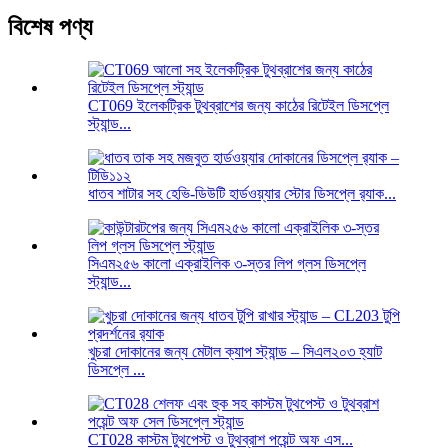
বিশেষ পণ্য
CT069 ইলেকট্রিক টুথব্রাশের জন্য কাঠের রিটেইল ডিসপ্লে
স্ট্যান্ড...
ধাতব শাটার সহ হেভি-ডিউটি ​​হার্ডওয়্যার স্টোর ডিসপ্লে র‍্যাক...
সিএম২৫৬ কালো এক্রাইলিক ৩-স্তর লিপ গ্লস ডিসপ্লে
স্ট্যান্ড...
খুচরা দোকানের জন্য মেটাল ক্যাপ স্ট্যান্ড – সিএল২০৩ হ্যাট
ডিসপ্লে ...
CT028 কাস্টম টুথপেস্ট ও টুথব্রাশ পয়েন্ট অফ এস...