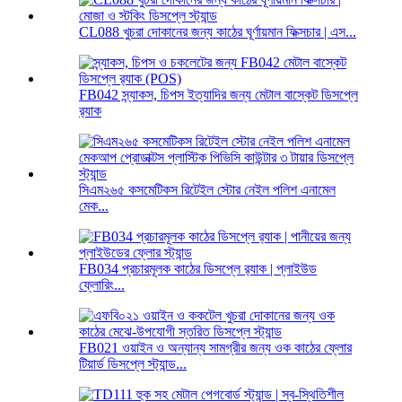
CL088 খুচরা দোকানের জন্য কাঠের ঘূর্ণায়মান ফিক্সচার | এস...
FB042 স্ন্যাকস, চিপস ইত্যাদির জন্য মেটাল বাস্কেট ডিসপ্লে
র‍্যাক
সিএম২৬৫ কসমেটিকস রিটেইল স্টোর নেইল পলিশ এনামেল
মেক...
FB034 প্রচারমূলক কাঠের ডিসপ্লে র‍্যাক | প্লাইউড
ফ্লোরিং...
FB021 ওয়াইন ও অন্যান্য সামগ্রীর জন্য ওক কাঠের ফ্লোর
টিয়ার্ড ডিসপ্লে স্ট্যান্ড...