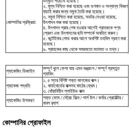
উদ্ধৃতি পাঠানো হয়েছে।
২. মূল্য নিশ্চিত করা হয়েছে এবং গুণমান ও অন্যান্য বিবরণ
যাচাই করার জন্য নমুনা তৈরি করা হয়েছে।
৩. নমুনা নিশ্চিত করা হয়েছে, অর্ডার দেওয়া হয়েছে,
কোম্পানির প্রক্রিয়া:
উৎপাদন শুরু করা হয়েছে।
৪. উৎপাদন প্রায় শেষ হওয়ার আগেই গ্রাহককে পণ্য
প্রেরণ এবং উৎপাদনের ছবি সম্পর্কে অবহিত করুন।
৫. কন্টেইনার লোড করার আগে অবশিষ্ট তহবিল গ্রহণ করা
হয়েছে।
৬. গ্রাহকের কাছ থেকে সময়মতো মতামত ও তথ্য।
সম্পূর্ণ খুলে ফেলা যায় এমন যন্ত্রাংশ / সম্পূর্ণ প্রস্তুত
প্যাকেজিং ডিজাইন
প্যাকিং
১. ৫ স্তর বিশিষ্ট শক্ত কাগজের বাক্স।
প্যাকেজ পদ্ধতি
২. কার্ডবোর্ডের বাক্সসহ কাঠের ফ্রেম।
৩. ধোঁয়াবিহীন প্লাইউড বাক্স
শক্ত ফোম / স্ট্রেচ ফিল্ম / পার্ল উল / কর্নার প্রোটেক্টর /
প্যাকেজিং উপকরণ
বাবল র‍্যাপ
কোম্পানির প্রোফাইল