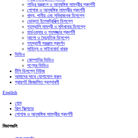
গাড়ির যন্ত্রাংশ ও আনুষঙ্গিক সামগ্রীর প্রদর্শনী
পোশাক ও আনুষঙ্গিক সামগ্রীর প্রদর্শনী
খাদ্য, পানীয় এবং সুবিধাজনক ডিসপ্লে
ভোক্তা ইলেকট্রনিক্স ডিসপ্লে
গৃহস্থালি সামগ্রী ও মুদিখানার ডিসপ্লে
হার্ডওয়্যার ও গৃহসজ্জার প্রদর্শনী
আলো ও বৈদ্যুতিক ডিসপ্লে
গৃহস্থালী সরঞ্জাম প্রদর্শন
সাহিত্য ও সাইনবোর্ড ধারক
ভিডিও
কোম্পানির ভিডিও
পণ্যের ভিডিও
টিপি ডিসপ্লে নিউজ
আমাদের সাথে যোগাযোগ করুন
প্রায়শই জিজ্ঞাসিত প্রশ্নাবলী
English
হোম
শিল্প ফিক্সচার
পোশাক ও আনুষঙ্গিক সামগ্রীর প্রদর্শনী
বিভাগগুলি