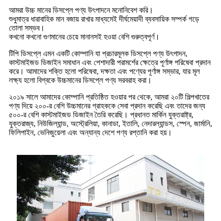
আমরা উচ্চ মানের ডিসপ্লে পণ্য উৎপাদনে মনোনিবেশ করি।
শুধুমাত্র ধারাবাহিক মান বজায় রাখার মাধ্যমেই দীর্ঘমেয়াদী ব্যবসায়িক সম্পর্ক গড়ে
তোলা সম্ভব।
কখনো কখনো গুণমানের চেয়ে মানানসই হওয়া বেশি গুরুত্বপূর্ণ।
টিপি ডিসপ্লে এমন একটি কোম্পানি যা প্রচারমূলক ডিসপ্লে পণ্য উৎপাদন,
কাস্টমাইজড ডিজাইন সমাধান এবং পেশাদারী পরামর্শের ক্ষেত্রে পূর্ণাঙ্গ পরিষেবা প্রদান
করে। আমাদের শক্তি হলো পরিষেবা, দক্ষতা এবং পণ্যের পূর্ণাঙ্গ সম্ভার, যার মূল
লক্ষ্য হলো বিশ্বকে উচ্চমানের ডিসপ্লে পণ্য সরবরাহ করা।
২০১৯ সালে আমাদের কোম্পানি প্রতিষ্ঠিত হওয়ার পর থেকে, আমরা ২০টি শিল্পখাতের
পণ্য দিয়ে ২০০-র বেশি উচ্চমানের গ্রাহককে সেবা প্রদান করেছি এবং তাদের জন্য
৫০০-র বেশি কাস্টমাইজড ডিজাইন তৈরি করেছি। প্রধানত মার্কিন যুক্তরাষ্ট্র,
যুক্তরাজ্য, নিউজিল্যান্ড, অস্ট্রেলিয়া, কানাডা, ইতালি, নেদারল্যান্ডস, স্পেন, জার্মানি,
ফিলিপাইন, ভেনিজুয়েলা এবং অন্যান্য দেশে পণ্য রপ্তানি করা হয়।