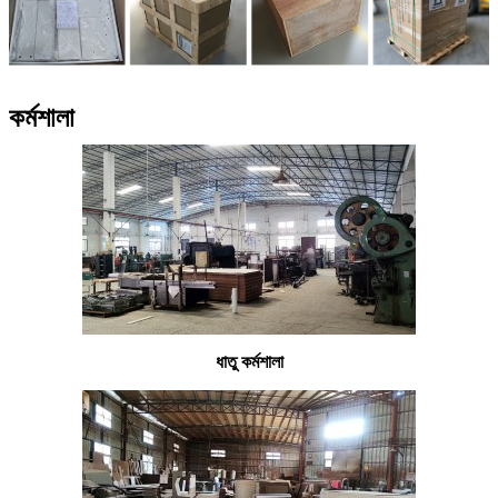
কর্মশালা
ধাতু কর্মশালা