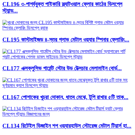
CL196 ৩-পার্শ্বযুক্ত পাইকারি স্ল্যাটওয়াল ফ্লোর কাঠের ডিসপ্লে
স্ট্যান্ড...
CL195 কাস্টমাইজড ৪-স্তর গ্লাভ মেটাল ওয়্যার স্পিনার ফ্লোরিং...
CL177 এক্সক্লুসিভ গার্মেন্ট স্টোর উড টেক্সচার মেলামাইন বোর্ড...
CL167 পোশাকের খুচরা দোকান, ধাতব মেঝে, টুপি রাখার ৫টি তাক...
CL134 রিটেইল ডিজাইন শপ ওয়্যারহাউস স্টোরেজ মেটাল টিয়ার্স হা...