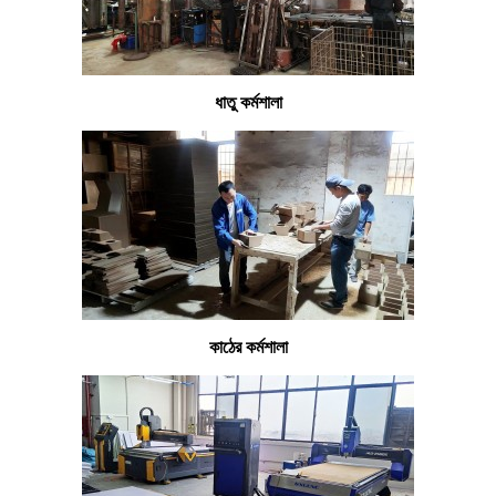
ধাতু কর্মশালা
কাঠের কর্মশালা