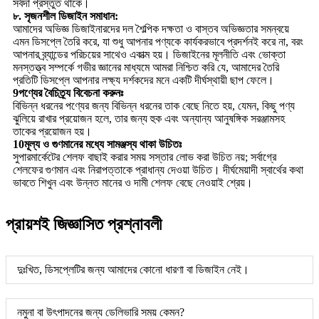
সর্বদা প্রস্তুত থাকে।
৮. সৃজনশীল ডিজাইন সমাধান:
আমাদের অভিজ্ঞ ডিজাইনারদের দল শৈল্পিক দক্ষতা ও বাস্তব অভিজ্ঞতার সমন্বয়ে
এমন ডিসপ্লে তৈরি করে, যা শুধু আপনার পণ্যকে কার্যকরভাবে প্রদর্শনই করে না, বরং
আপনার ব্র্যান্ডের পরিচয়ের সাথেও একাত্ম হয়। ডিজাইনের মূলনীতি এবং ভোক্তা
মনস্তত্ত্ব সম্পর্কে গভীর জ্ঞানের মাধ্যমে আমরা নিশ্চিত করি যে, আমাদের তৈরি
প্রতিটি ডিসপ্লে আপনার লক্ষ্য দর্শকদের মনে একটি দীর্ঘস্থায়ী ছাপ ফেলে।
9
পণ্যের বৈচিত্র্য বিবেচনা করুনঃ
বিভিন্ন ধরনের পণ্যের জন্য বিভিন্ন ধরনের তাক বেছে নিতে হয়, যেমন, কিছু পণ্য
ঝুলিয়ে রাখার প্রয়োজন হলে, তার জন্য হুক এবং অন্যান্য আনুষঙ্গিক সরঞ্জামসহ
তাকের প্রয়োজন হয়।
10
মূল্য ও গুণমানের মধ্যে সামঞ্জস্য থাকা উচিতঃ
সুপারমার্কেটের শেলফ বাছাই করার সময় সস্তার লোভ করা উচিত নয়; সর্বাগ্রে
শেলফের গুণমান এবং নিরাপত্তাকে প্রাধান্য দেওয়া উচিত। দীর্ঘমেয়াদী স্বার্থের কথা
ভাবতে শিখুন এবং উন্নত মানের ও দামী শেলফ বেছে নেওয়াই শ্রেয়।
প্রায়শই জিজ্ঞাসিত প্রশ্নাবলী
দুঃখিত, ডিসপ্লেটির জন্য আমাদের কোনো ধারণা বা ডিজাইন নেই।
নমুনা বা উৎপাদনের জন্য ডেলিভারি সময় কেমন?