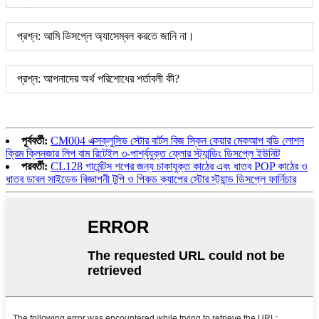
প্রশ্ন: আমি ডিসপ্লে অ্যাসেম্বল করতে জানি না।
প্রশ্ন: আপনাদের অর্থ পরিশোধের শর্তাবলী কী?
পূর্ববর্তী:
CM004 এক্সক্লুসিভ স্টোর বার্টস বিজ স্কিন কেয়ার মেকআপ বডি লোশন
ক্রিম ক্লিনজার লিপ বাম রিটেইল ৩-পার্শ্বযুক্ত ফ্লোর স্ট্যান্ডিং ডিসপ্লে ইউনিট
পরবর্তী:
CL128 গার্মেন্টস শপের জন্য চাকাযুক্ত কাঠের এবং ধাতব POP কাঠের ও
ধাতব ডাবল সাইডেড বিজ্ঞাপনী টুপি ও পিকড ক্যাপের স্টোর স্ট্যান্ড ডিসপ্লে ফার্নিচার