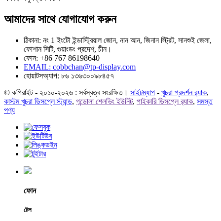
আমাদের সাথে যোগাযোগ করুন
ঠিকানা: নং 1 ইংটৌ ইন্ডাস্ট্রিয়াল জোন, নান আন, জিনান স্ট্রিট, সানশুই জেলা,
ফোশান সিটি, গুয়াংডং প্রদেশ, চীন।
ফোন: +86 767 86198640
EMAIL:
cobbchan@tp-display.com
হোয়াটসঅ্যাপ: ৮৬ ১৩৬৩০০৯৮৪৫৭
© কপিরাইট - ২০১০-২০২৬ : সর্বস্বত্ব সংরক্ষিত।
সাইটম্যাপ
-
খুচরা প্রদর্শন র‍্যাক
,
কাস্টম খুচরা ডিসপ্লে স্ট্যান্ড
,
গন্ডোলা শেলভিং ইউনিট
,
পাইকারি ডিসপ্লে র‍্যাক
,
সমস্ত
পণ্য
ফোন
টেল