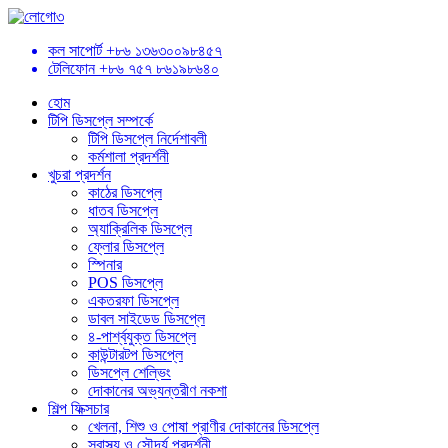
কল সাপোর্ট
+৮৬ ১৩৬৩০০৯৮৪৫৭
টেলিফোন
+৮৬ ৭৫৭ ৮৬১৯৮৬৪০
হোম
টিপি ডিসপ্লে সম্পর্কে
টিপি ডিসপ্লে নির্দেশাবলী
কর্মশালা প্রদর্শনী
খুচরা প্রদর্শন
কাঠের ডিসপ্লে
ধাতব ডিসপ্লে
অ্যাক্রিলিক ডিসপ্লে
ফ্লোর ডিসপ্লে
স্পিনার
POS ডিসপ্লে
একতরফা ডিসপ্লে
ডাবল সাইডেড ডিসপ্লে
৪-পার্শ্বযুক্ত ডিসপ্লে
কাউন্টারটপ ডিসপ্লে
ডিসপ্লে শেল্ভিং
দোকানের অভ্যন্তরীণ নকশা
শিল্প ফিক্সচার
খেলনা, শিশু ও পোষা প্রাণীর দোকানের ডিসপ্লে
স্বাস্থ্য ও সৌন্দর্য প্রদর্শনী