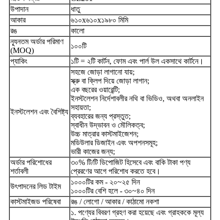
উপাদান
ধাতু
আকার
৬১০x৬১০x১৯৮০ মিমি
রঙ
কালো
ন্যূনতম অর্ডার পরিমাণ
১০০টি
(MOQ)
প্যাকিং
১টি = ২টি কার্টন, ফোম এবং পার্ল উল একসাথে কার্টনে।
সহজে জোড়া লাগানো যায়;
স্ক্রু বা ক্লিপ দিয়ে জোড়া লাগান;
এক বছরের ওয়ারেন্টি;
ইনস্টলেশন নির্দেশাবলীর নথি বা ভিডিও, অথবা অনলাইন
সহায়তা;
ইনস্টলেশন এবং বৈশিষ্ট্য
ব্যবহারের জন্য প্রস্তুত;
স্বাধীন উদ্ভাবন ও মৌলিকত্ব;
উচ্চ মাত্রার কাস্টমাইজেশন;
মডিউলার ডিজাইন এবং অপশনসমূহ;
ভারী কাজের জন্য;
অর্ডার পরিশোধের
৩০% টি/টি ডিপোজিট হিসেবে এবং বাকি টাকা পণ্য
শর্তাবলী
প্রেরণের আগে পরিশোধ করতে হবে।
১০০০টির কম - ২০~২৫ দিন
উৎপাদনের লিড টাইম
১০০০টির বেশি হলে - ৩০~৪০ দিন
কাস্টমাইজড পরিষেবা
রঙ / লোগো / আকার / কাঠামো নকশা
১. পণ্যের বিবরণ গ্রহণ করা হয়েছে এবং গ্রাহককে মূল্য