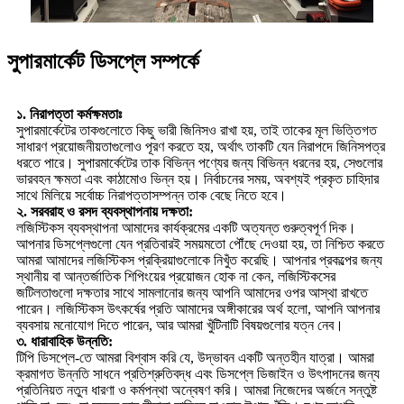
সুপারমার্কেট ডিসপ্লে সম্পর্কে
১. নিরাপত্তা কর্মক্ষমতাঃ
সুপারমার্কেটের তাকগুলোতে কিছু ভারী জিনিসও রাখা হয়, তাই তাকের মূল ভিত্তিগত
সাধারণ প্রয়োজনীয়তাগুলোও পূরণ করতে হয়, অর্থাৎ তাকটি যেন নিরাপদে জিনিসপত্র
ধরতে পারে। সুপারমার্কেটের তাক বিভিন্ন পণ্যের জন্য বিভিন্ন ধরনের হয়, সেগুলোর
ভারবহন ক্ষমতা এবং কাঠামোও ভিন্ন হয়। নির্বাচনের সময়, অবশ্যই প্রকৃত চাহিদার
সাথে মিলিয়ে সর্বোচ্চ নিরাপত্তাসম্পন্ন তাক বেছে নিতে হবে।
২. সরবরাহ ও রসদ ব্যবস্থাপনায় দক্ষতা:
লজিস্টিকস ব্যবস্থাপনা আমাদের কার্যক্রমের একটি অত্যন্ত গুরুত্বপূর্ণ দিক।
আপনার ডিসপ্লেগুলো যেন প্রতিবারই সময়মতো পৌঁছে দেওয়া হয়, তা নিশ্চিত করতে
আমরা আমাদের লজিস্টিকস প্রক্রিয়াগুলোকে নিখুঁত করেছি। আপনার প্রকল্পের জন্য
স্থানীয় বা আন্তর্জাতিক শিপিংয়ের প্রয়োজন হোক না কেন, লজিস্টিকসের
জটিলতাগুলো দক্ষতার সাথে সামলানোর জন্য আপনি আমাদের ওপর আস্থা রাখতে
পারেন। লজিস্টিকস উৎকর্ষের প্রতি আমাদের অঙ্গীকারের অর্থ হলো, আপনি আপনার
ব্যবসায় মনোযোগ দিতে পারেন, আর আমরা খুঁটিনাটি বিষয়গুলোর যত্ন নেব।
৩. ধারাবাহিক উন্নতি:
টিপি ডিসপ্লে-তে আমরা বিশ্বাস করি যে, উদ্ভাবন একটি অন্তহীন যাত্রা। আমরা
ক্রমাগত উন্নতি সাধনে প্রতিশ্রুতিবদ্ধ এবং ডিসপ্লে ডিজাইন ও উৎপাদনের জন্য
প্রতিনিয়ত নতুন ধারণা ও কর্মপন্থা অন্বেষণ করি। আমরা নিজেদের অর্জনে সন্তুষ্ট