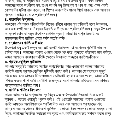
থাকি না; বরং, যা সম্ভব তার সীমানা ছাড়িয়ে যাওয়ার উপায় খুঁজি। যখন আপনি
আমাদের সাথে অংশীদার হন, তখন আপনি শুধু ডিসপ্লে-ই পান না; বরং এমন একটি
কোম্পানির সুবিধা লাভ করেন, যা শিল্পের অগ্রগতির ধারায় শীর্ষে থাকতে এবং আপনার
প্রত্যাশা ছাড়িয়ে যেতে প্রতিশ্রুতিবদ্ধ।
৪. ধারাবাহিক উদ্ভাবন:
আজকের এই দ্রুত পরিবর্তনশীল বিশ্বে এগিয়ে থাকার মূল চাবিকাঠি হলো উদ্ভাবন,
আর একারণেই আমরা নিরন্তর উন্নতি ও উদ্ভাবনে প্রতিশ্রুতিবদ্ধ। নতুন উপকরণ
অন্বেষণ হোক বা নতুন উৎপাদন কৌশল গ্রহণ, আমরা ডিসপ্লে ডিজাইনের
সম্ভাবনার সীমা ছাড়িয়ে যেতে সর্বদা সচেষ্ট থাকি।
৫. শ্রেষ্ঠত্বের প্রতি অঙ্গীকার:
উৎকর্ষতা শুধু একটি লক্ষ্য নয়; এটি একটি মানসিকতা যা আমাদের প্রতিটি কাজকে
চালিত করে। আমাদের পণ্যের গুণমান থেকে শুরু করে প্রদত্ত পরিষেবার মান পর্যন্ত,
আমরা আমাদের ব্যবসার প্রতিটি ক্ষেত্রে উৎকর্ষতা প্রদানে প্রতিশ্রুতিবদ্ধ।
৬. গ্রাহক-কেন্দ্রিক দৃষ্টিভঙ্গি:
আপনার সন্তুষ্টিই আমাদের সর্বোচ্চ অগ্রাধিকার, আর একারণেই আমরা আমাদের
প্রতিটি কাজে গ্রাহক-কেন্দ্রিক দৃষ্টিভঙ্গি গ্রহণ করি। আপনার যোগাযোগের মুহূর্ত
থেকে শুরু করে আপনার ডিসপ্লেগুলো ডেলিভারি হওয়ার অনেক পরেও, আমরা এটা
নিশ্চিত করতে পাশে আছি যে টিপি ডিসপ্লে-র সাথে আপনার অভিজ্ঞতা যেন আপনার
প্রত্যাশাকেও ছাড়িয়ে যায়।
৭. মানসিক শান্তির নিশ্চয়তা:
আমরা আমাদের ডিসপ্লেগুলির স্থায়িত্ব এবং কার্যক্ষমতার নিশ্চয়তা দিতে একটি
ব্যাপক ২-বছরের ওয়ারেন্টি প্রদান করি। এই ওয়ারেন্টি আমাদের পণ্যের গুণমানের
প্রতি আমাদের আত্মবিশ্বাসকে প্রতিফলিত করে এবং আমাদের গ্রাহকদের এই
আশ্বাস দেয় যে তাদের বিনিয়োগ সুরক্ষিত। কোনো বিরল ক্ষেত্রে কোনো সমস্যা দেখা
দিলে, আমাদের নিবেদিত সহায়তা দল দ্রুত এবং কার্যকরভাবে তার সমাধান করার জন্য