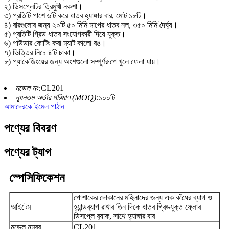
২) ডিসপ্লেটির ত্রিমুখী নকশা।
৩) প্রতিটি পাশে ৬টি করে ধাতব হ্যাঙ্গার বার, মোট ১৮টি।
৪) বারগুলোর জন্য ২০টি ৫০ মিমি মাপের ধাতব নল, ৩৫০ মিমি দৈর্ঘ্য।
৫) প্রতিটি গ্রিড ধাতব সংযোগকারী দিয়ে যুক্ত।
৬) পাউডার কোটিং করা ম্যাট কালো রঙ।
৭) ভিত্তির নিচে ৪টি চাকা।
৮) প্যাকেজিংয়ের জন্য অংশগুলো সম্পূর্ণরূপে খুলে ফেলা যায়।
মডেল নং:
CL201
ন্যূনতম অর্ডার পরিমাণ (MOQ):
১০০টি
আমাদেরকে ইমেল পাঠান
পণ্যের বিবরণ
পণ্যের ট্যাগ
স্পেসিফিকেশন
পোশাকের দোকানের মহিলাদের জন্য এক কাঁধের ব্যাগ ও
আইটেম
হ্যান্ডব্যাগ রাখার তিন দিকে ধাতব গ্রিডযুক্ত ফ্লোর
ডিসপ্লে র‍্যাক, সাথে হ্যাঙ্গার বার
মডেল নম্বর
CL201