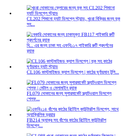
CL202 শিমানো হ্যাট ডিসপ্লে স্ট্যান্ড, খুচরা বিক্রির জন্য হুক
সহ...
বি... এর জন্য চাকা সহ এফবি১১৭ পাইকারি রুটি প্রদর্শনের
র‍্যাক
CL106 কাস্টমাইজড ক্যাপ ডিসপ্লে | কাঠের ঘূর্ণায়মান টুপি...
FL079 দোকানের জন্য সুপারমার্কেট স্ল্যাটওয়াল ডিসপ্লে
শেলফ...
FB214 অ্যাক্র সহ বাঁশের কাঠের রিটেইল কাউন্টারটপ
ডিসপ্লে...