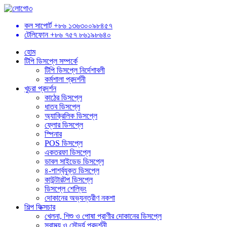
কল সাপোর্ট
+৮৬ ১৩৬৩০০৯৮৪৫৭
টেলিফোন
+৮৬ ৭৫৭ ৮৬১৯৮৬৪০
হোম
টিপি ডিসপ্লে সম্পর্কে
টিপি ডিসপ্লে নির্দেশাবলী
কর্মশালা প্রদর্শনী
খুচরা প্রদর্শন
কাঠের ডিসপ্লে
ধাতব ডিসপ্লে
অ্যাক্রিলিক ডিসপ্লে
ফ্লোর ডিসপ্লে
স্পিনার
POS ডিসপ্লে
একতরফা ডিসপ্লে
ডাবল সাইডেড ডিসপ্লে
৪-পার্শ্বযুক্ত ডিসপ্লে
কাউন্টারটপ ডিসপ্লে
ডিসপ্লে শেল্ভিং
দোকানের অভ্যন্তরীণ নকশা
শিল্প ফিক্সচার
খেলনা, শিশু ও পোষা প্রাণীর দোকানের ডিসপ্লে
স্বাস্থ্য ও সৌন্দর্য প্রদর্শনী