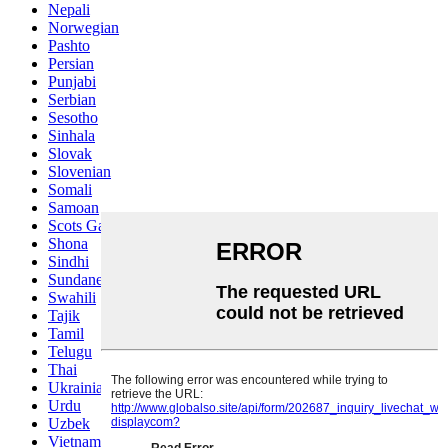
Nepali
Norwegian
Pashto
Persian
Punjabi
Serbian
Sesotho
Sinhala
Slovak
Slovenian
Somali
Samoan
Scots Gaelic
Shona
Sindhi
Sundanese
Swahili
Tajik
Tamil
Telugu
Thai
Ukrainian
Urdu
Uzbek
Vietnamese