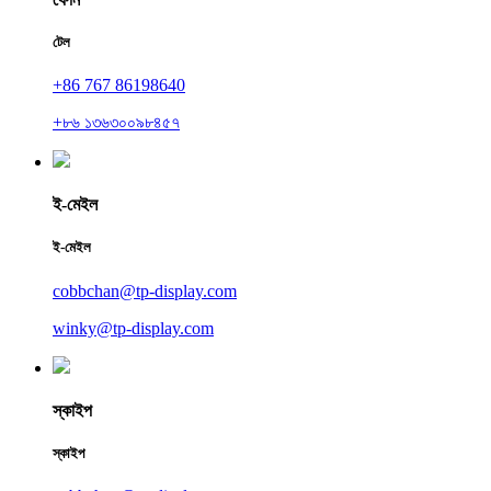
টেল
+86 767 86198640
+৮৬ ১৩৬৩০০৯৮৪৫৭
ই-মেইল
ই-মেইল
cobbchan@tp-display.com
winky@tp-display.com
স্কাইপ
স্কাইপ