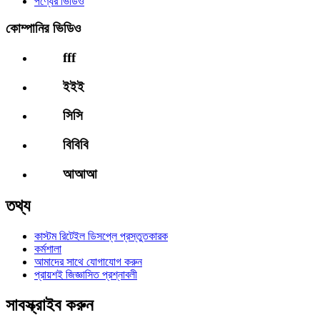
পণ্যের ভিডিও
কোম্পানির ভিডিও
fff
ইইই
সিসি
বিবিবি
আআআ
তথ্য
কাস্টম রিটেইল ডিসপ্লে প্রস্তুতকারক
কর্মশালা
আমাদের সাথে যোগাযোগ করুন
প্রায়শই জিজ্ঞাসিত প্রশ্নাবলী
সাবস্ক্রাইব করুন