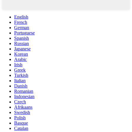
English
French
German
Portuguese
Spanish
Russian
Japanese
Korean
Arabic
Irish
Greek
Turkish
Italian
Danish
Romanian
Indonesian
Czech
Afrikaans
Swedish
Polish
Basque
Catalan