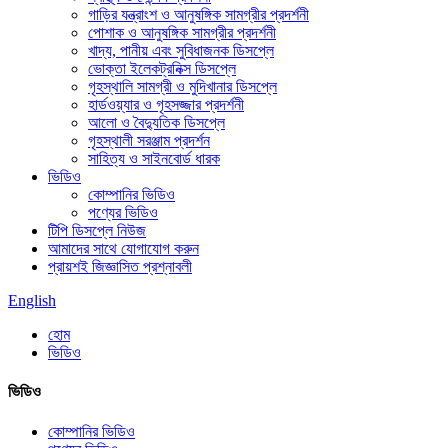
গাড়ির যন্ত্রাংশ ও আনুষঙ্গিক সামগ্রীর প্রদর্শনী
পোশাক ও আনুষঙ্গিক সামগ্রীর প্রদর্শনী
খাদ্য, পানীয় এবং সুবিধাজনক ডিসপ্লে
ভোক্তা ইলেকট্রনিক্স ডিসপ্লে
গৃহস্থালি সামগ্রী ও মুদিখানার ডিসপ্লে
হার্ডওয়্যার ও গৃহসজ্জার প্রদর্শনী
আলো ও বৈদ্যুতিক ডিসপ্লে
গৃহস্থালী সরঞ্জাম প্রদর্শন
সাহিত্য ও সাইনবোর্ড ধারক
ভিডিও
কোম্পানির ভিডিও
পণ্যের ভিডিও
টিপি ডিসপ্লে নিউজ
আমাদের সাথে যোগাযোগ করুন
প্রায়শই জিজ্ঞাসিত প্রশ্নাবলী
English
হোম
ভিডিও
ভিডিও
কোম্পানির ভিডিও