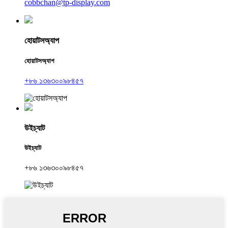
cobbchan@tp-display.com
হোয়াটসঅ্যাপ
হোয়াটসঅ্যাপ
+৮৬ ১৩৬৩০০৯৮৪৫৭
উইচ্যাট
উইচ্যাট
+৮৬ ১৩৬৩০০৯৮৪৫৭