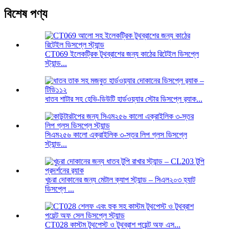
বিশেষ পণ্য
CT069 ইলেকট্রিক টুথব্রাশের জন্য কাঠের রিটেইল ডিসপ্লে
স্ট্যান্ড...
ধাতব শাটার সহ হেভি-ডিউটি ​​হার্ডওয়্যার স্টোর ডিসপ্লে র‍্যাক...
সিএম২৫৬ কালো এক্রাইলিক ৩-স্তর লিপ গ্লস ডিসপ্লে
স্ট্যান্ড...
খুচরা দোকানের জন্য মেটাল ক্যাপ স্ট্যান্ড – সিএল২০৩ হ্যাট
ডিসপ্লে ...
CT028 কাস্টম টুথপেস্ট ও টুথব্রাশ পয়েন্ট অফ এস...