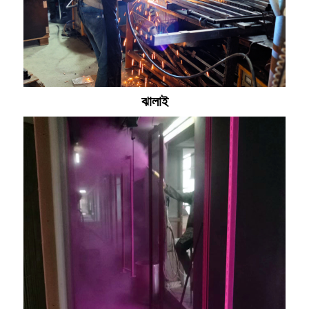
ঝালাই