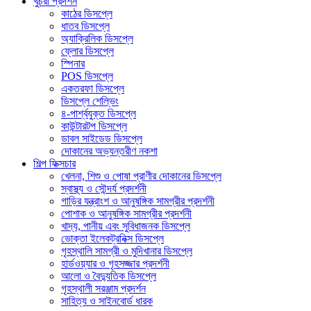
খুচরা প্রদর্শন
কাঠের ডিসপ্লে
ধাতব ডিসপ্লে
অ্যাক্রিলিক ডিসপ্লে
ফ্লোর ডিসপ্লে
স্পিনার
POS ডিসপ্লে
একতরফা ডিসপ্লে
ডিসপ্লে শেল্ভিং
৪-পার্শ্বযুক্ত ডিসপ্লে
কাউন্টারটপ ডিসপ্লে
ডাবল সাইডেড ডিসপ্লে
দোকানের অভ্যন্তরীণ নকশা
শিল্প ফিক্সচার
খেলনা, শিশু ও পোষা প্রাণীর দোকানের ডিসপ্লে
স্বাস্থ্য ও সৌন্দর্য প্রদর্শনী
গাড়ির যন্ত্রাংশ ও আনুষঙ্গিক সামগ্রীর প্রদর্শনী
পোশাক ও আনুষঙ্গিক সামগ্রীর প্রদর্শনী
খাদ্য, পানীয় এবং সুবিধাজনক ডিসপ্লে
ভোক্তা ইলেকট্রনিক্স ডিসপ্লে
গৃহস্থালি সামগ্রী ও মুদিখানার ডিসপ্লে
হার্ডওয়্যার ও গৃহসজ্জার প্রদর্শনী
আলো ও বৈদ্যুতিক ডিসপ্লে
গৃহস্থালী সরঞ্জাম প্রদর্শন
সাহিত্য ও সাইনবোর্ড ধারক