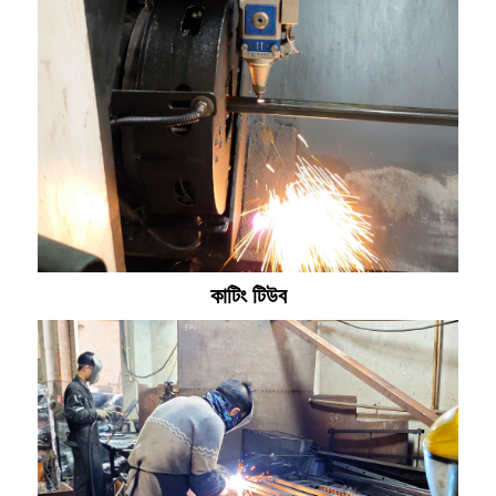
কাটিং টিউব