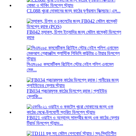
CL088 খুচরা দোকানের জন্য কাঠের ঘূর্ণায়মান ফিক্সচার | এস...
FB042 স্ন্যাকস, চিপস ইত্যাদির জন্য মেটাল বাস্কেট ডিসপ্লে
র‍্যাক
সিএম২৬৫ কসমেটিকস রিটেইল স্টোর নেইল পলিশ এনামেল
মেক...
FB034 প্রচারমূলক কাঠের ডিসপ্লে র‍্যাক | প্লাইউড
ফ্লোরিং...
FB021 ওয়াইন ও অন্যান্য সামগ্রীর জন্য ওক কাঠের ফ্লোর
টিয়ার্ড ডিসপ্লে স্ট্যান্ড...