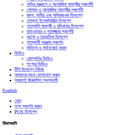
গাড়ির যন্ত্রাংশ ও আনুষঙ্গিক সামগ্রীর প্রদর্শনী
পোশাক ও আনুষঙ্গিক সামগ্রীর প্রদর্শনী
খাদ্য, পানীয় এবং সুবিধাজনক ডিসপ্লে
ভোক্তা ইলেকট্রনিক্স ডিসপ্লে
গৃহস্থালি সামগ্রী ও মুদিখানার ডিসপ্লে
হার্ডওয়্যার ও গৃহসজ্জার প্রদর্শনী
আলো ও বৈদ্যুতিক ডিসপ্লে
গৃহস্থালী সরঞ্জাম প্রদর্শন
সাহিত্য ও সাইনবোর্ড ধারক
ভিডিও
কোম্পানির ভিডিও
পণ্যের ভিডিও
টিপি ডিসপ্লে নিউজ
আমাদের সাথে যোগাযোগ করুন
প্রায়শই জিজ্ঞাসিত প্রশ্নাবলী
English
হোম
পণ্য প্রদর্শন করুন
POS ডিসপ্লে
বিভাগগুলি