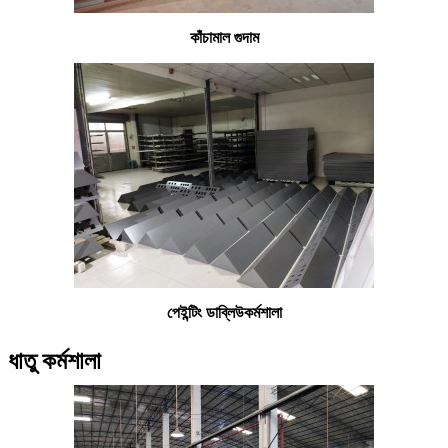
কাঁচামাল গুদাম
পেইন্টিং ডাব্লিউ
কর্মশালা
ধাতু কর্মশালা