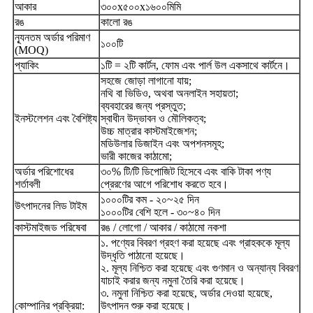
আকার
৩০০x৫০০x১৬০০মিমি
রঙ
কালো রঙ
ন্যূনতম অর্ডার পরিমাণ
১০০টি
(MOQ)
প্যাকিং
১টি = ২টি কার্টন, ফোম এবং পার্ল উল একসাথে কার্টনে।
সহজে জোড়া লাগানো যায়;
নথি বা ভিডিও, অথবা অনলাইন সহায়তা;
ব্যবহারের জন্য প্রস্তুত;
ইনস্টলেশন এবং বৈশিষ্ট্য
স্বাধীন উদ্ভাবন ও মৌলিকত্ব;
উচ্চ মাত্রার কাস্টমাইজেশন;
মডিউলার ডিজাইন এবং অপশনসমূহ;
ভারী কাজের কাঠামো;
অর্ডার পরিশোধের
৩০% টি/টি ডিপোজিট হিসেবে এবং বাকি টাকা পণ্য
শর্তাবলী
প্রেরণের আগে পরিশোধ করতে হবে।
১০০০টির কম - ২০~২৫ দিন
উৎপাদনের লিড টাইম
১০০০টির বেশি হলে - ৩০~৪০ দিন
কাস্টমাইজড পরিষেবা
রঙ / লোগো / আকার / কাঠামো নকশা
১. পণ্যের বিবরণ গ্রহণ করা হয়েছে এবং গ্রাহককে মূল্য
উদ্ধৃতি পাঠানো হয়েছে।
২. মূল্য নিশ্চিত করা হয়েছে এবং গুণমান ও অন্যান্য বিবরণ
যাচাই করার জন্য নমুনা তৈরি করা হয়েছে।
৩. নমুনা নিশ্চিত করা হয়েছে, অর্ডার দেওয়া হয়েছে,
কোম্পানির প্রক্রিয়া:
উৎপাদন শুরু করা হয়েছে।