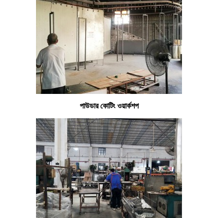
পাউডার কোটিং ওয়ার্কশপ