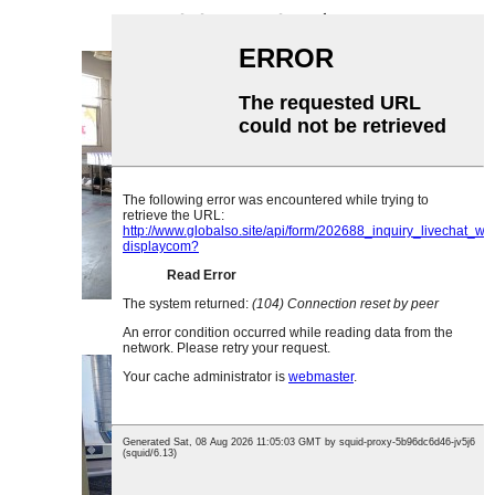
অ্যাক্রিলিক অ্যাসেম্বলি ওয়ার্কশপ
আঠা লাগানোর কর্মশালা