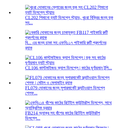
CL202 শিমানো হ্যাট ডিসপ্লে স্ট্যান্ড, খুচরা বিক্রির জন্য হুক
সহ...
বি... এর জন্য চাকা সহ এফবি১১৭ পাইকারি রুটি প্রদর্শনের
র‍্যাক
CL106 কাস্টমাইজড ক্যাপ ডিসপ্লে | কাঠের ঘূর্ণায়মান টুপি...
FL079 দোকানের জন্য সুপারমার্কেট স্ল্যাটওয়াল ডিসপ্লে
শেলফ...
FB214 অ্যাক্র সহ বাঁশের কাঠের রিটেইল কাউন্টারটপ
ডিসপ্লে...