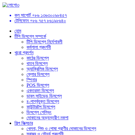
কল সাপোর্ট
+৮৬ ১৩৬৩০০৯৮৪৫৭
টেলিফোন
+৮৬ ৭৫৭ ৮৬১৯৮৬৪০
হোম
টিপি ডিসপ্লে সম্পর্কে
টিপি ডিসপ্লে নির্দেশাবলী
কর্মশালা প্রদর্শনী
খুচরা প্রদর্শন
কাঠের ডিসপ্লে
ধাতব ডিসপ্লে
অ্যাক্রিলিক ডিসপ্লে
ফ্লোর ডিসপ্লে
স্পিনার
POS ডিসপ্লে
একতরফা ডিসপ্লে
ডাবল সাইডেড ডিসপ্লে
৪-পার্শ্বযুক্ত ডিসপ্লে
কাউন্টারটপ ডিসপ্লে
ডিসপ্লে শেল্ভিং
দোকানের অভ্যন্তরীণ নকশা
শিল্প ফিক্সচার
খেলনা, শিশু ও পোষা প্রাণীর দোকানের ডিসপ্লে
স্বাস্থ্য ও সৌন্দর্য প্রদর্শনী