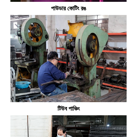
পাউডার কোটিং রঙ
টিউব পাঞ্চিং