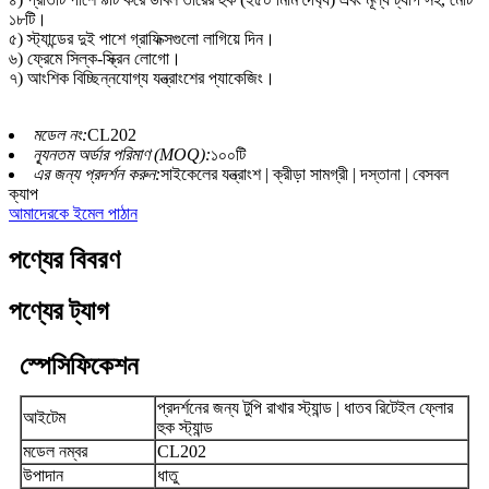
১৮টি।
৫) স্ট্যান্ডের দুই পাশে গ্রাফিক্সগুলো লাগিয়ে দিন।
৬) ফ্রেমে সিল্ক-স্ক্রিন লোগো।
৭) আংশিক বিচ্ছিন্নযোগ্য যন্ত্রাংশের প্যাকেজিং।
মডেল নং:
CL202
ন্যূনতম অর্ডার পরিমাণ (MOQ):
১০০টি
এর জন্য প্রদর্শন করুন:
সাইকেলের যন্ত্রাংশ | ক্রীড়া সামগ্রী | দস্তানা | বেসবল
ক্যাপ
আমাদেরকে ইমেল পাঠান
পণ্যের বিবরণ
পণ্যের ট্যাগ
স্পেসিফিকেশন
প্রদর্শনের জন্য টুপি রাখার স্ট্যান্ড | ধাতব রিটেইল ফ্লোর
আইটেম
হুক স্ট্যান্ড
মডেল নম্বর
CL202
উপাদান
ধাতু