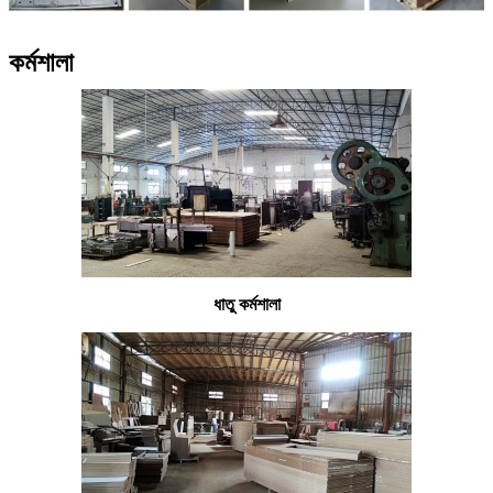
কর্মশালা
ধাতু কর্মশালা