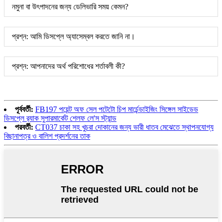
নমুনা বা উৎপাদনের জন্য ডেলিভারি সময় কেমন?
প্রশ্ন: আমি ডিসপ্লে অ্যাসেম্বল করতে জানি না।
প্রশ্ন: আপনাদের অর্থ পরিশোধের শর্তাবলী কী?
পূর্ববর্তী:
FB197 পয়েন্ট অফ সেল পটেটো চিপ মার্চেন্ডাইজিং সিঙ্গেল সাইডেড
ডিসপ্লে র‍্যাক সুপারমার্কেট শেলফ লে'স স্ট্যান্ড
পরবর্তী:
CT037 চাকা সহ খুচরা দোকানের জন্য ভারী ধাতব মেঝেতে স্থাপনযোগ্য
বিছানাপত্র ও বালিশ প্রদর্শনের তাক