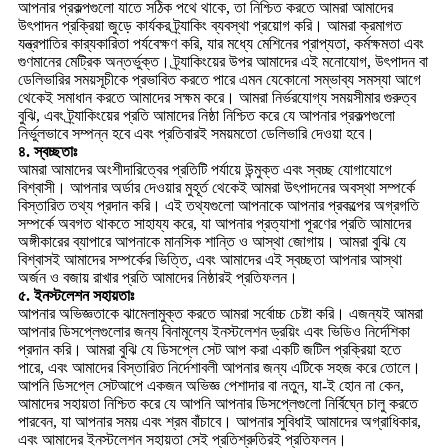
আপনার প্রকল্পগুলো যাতে সঠিক পথে থাকে, তা নিশ্চিত করতে আমরা আমাদের
উৎপাদন প্রক্রিয়া জুড়ে কার্যকর ট্র্যাকিং ব্যবস্থা প্রয়োগ করি। আমরা ক্রমাগত
যন্ত্রপাতির কার্যকারিতা পর্যবেক্ষণ করি, যার মধ্যে মেশিনের প্রাপ্যতা, কর্মক্ষমতা এবং
গুণমানের মেট্রিক অন্তর্ভুক্ত। ট্র্যাকিংয়ের উপর আমাদের এই মনোযোগ, উৎপাদন বা
ডেলিভারির সময়সূচীকে প্রভাবিত করতে পারে এমন যেকোনো সম্ভাব্য সমস্যা আগে
থেকেই সমাধান করতে আমাদের সক্ষম করে। আমরা নির্ভরযোগ্য সময়সীমার গুরুত্ব
বুঝি, এবং ট্র্যাকিংয়ের প্রতি আমাদের নিষ্ঠা নিশ্চিত করে যে আপনার প্রকল্পগুলো
নির্ভুলভাবে সম্পন্ন হবে এবং প্রতিবারই সময়মতো ডেলিভারি দেওয়া হবে।
৪. স্বচ্ছতাঃ
আমরা আমাদের অংশীদারিত্বের প্রতিটি পর্যায়ে উন্মুক্ত এবং স্বচ্ছ যোগাযোগে
বিশ্বাসী। আপনার অর্ডার দেওয়ার মুহূর্ত থেকেই আমরা উৎপাদনের অবস্থা সম্পর্কে
বিস্তারিত তথ্য প্রদান করি। এই তথ্যগুলো আপনাকে আপনার প্রকল্পের অগ্রগতি
সম্পর্কে অবগত থাকতে সাহায্য করে, যা আপনার প্রত্যাশা পূরণের প্রতি আমাদের
অঙ্গীকারের ব্যাপারে আপনাকে মানসিক শান্তি ও আস্থা জোগায়। আমরা বুঝি যে
বিশ্বাসই আমাদের সম্পর্কের ভিত্তি, এবং আমাদের এই স্বচ্ছতা আপনার আস্থা
অর্জন ও বজায় রাখার প্রতি আমাদের নিষ্ঠারই প্রতিফলন।
৫. ইনস্টলেশন সহায়তাঃ
আপনার অভিজ্ঞতাকে ঝামেলামুক্ত করতে আমরা সর্বোচ্চ চেষ্টা করি। এজন্যই আমরা
আপনার ডিসপ্লেগুলোর জন্য বিনামূল্যে ইনস্টলেশন ড্রয়িং এবং ভিডিও নির্দেশিকা
প্রদান করি। আমরা বুঝি যে ডিসপ্লে সেট আপ করা একটি জটিল প্রক্রিয়া হতে
পারে, এবং আমাদের বিস্তারিত নির্দেশাবলী আপনার জন্য এটিকে সহজ করে তোলে।
আপনি ডিসপ্লে সেটআপে একজন অভিজ্ঞ পেশাদার বা নতুন, যা-ই হোন না কেন,
আমাদের সহায়তা নিশ্চিত করে যে আপনি আপনার ডিসপ্লেগুলো নির্বিঘ্নে চালু করতে
পারবেন, যা আপনার সময় এবং শ্রম বাঁচাবে। আপনার সুবিধাই আমাদের অগ্রাধিকার,
এবং আমাদের ইনস্টলেশন সহায়তা সেই প্রতিশ্রুতিরই প্রতিফলন।