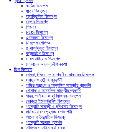
খুচরা প্রদর্শন
কাঠের ডিসপ্লে
ধাতব ডিসপ্লে
অ্যাক্রিলিক ডিসপ্লে
ফ্লোর ডিসপ্লে
স্পিনার
POS ডিসপ্লে
একতরফা ডিসপ্লে
ডিসপ্লে শেল্ভিং
৪-পার্শ্বযুক্ত ডিসপ্লে
কাউন্টারটপ ডিসপ্লে
ডাবল সাইডেড ডিসপ্লে
দোকানের অভ্যন্তরীণ নকশা
শিল্প ফিক্সচার
খেলনা, শিশু ও পোষা প্রাণীর দোকানের ডিসপ্লে
স্বাস্থ্য ও সৌন্দর্য প্রদর্শনী
গাড়ির যন্ত্রাংশ ও আনুষঙ্গিক সামগ্রীর প্রদর্শনী
পোশাক ও আনুষঙ্গিক সামগ্রীর প্রদর্শনী
খাদ্য, পানীয় এবং সুবিধাজনক ডিসপ্লে
ভোক্তা ইলেকট্রনিক্স ডিসপ্লে
গৃহস্থালি সামগ্রী ও মুদিখানার ডিসপ্লে
হার্ডওয়্যার ও গৃহসজ্জার প্রদর্শনী
আলো ও বৈদ্যুতিক ডিসপ্লে
গৃহস্থালী সরঞ্জাম প্রদর্শন
সাহিত্য ও সাইনবোর্ড ধারক