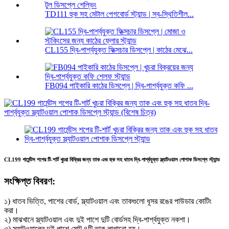
TD111 হুক সহ মেটাল পেগবোর্ড স্ট্যান্ড | স্ব-স্থিতিশীল...
CL155 দ্বি-পার্শ্বযুক্ত ফিক্সচার ডিসপ্লে | কাঠের মেঝে...
FB094 পাইকারি কাঠের ডিসপ্লে | দ্বি-পার্শ্বযুক্ত কফি ...
CL199 গার্মেন্টস শপের টি-শার্ট খুচরা বিক্রির জন্য তাক এবং হুক সহ ধাতব দ্বি-পার্শ্বযুক্ত স্ল্যাটওয়াল পোশাক ডিসপ্লে স্ট্যান্ড
সংক্ষিপ্ত বিবরণ:
১) ধাতব ভিত্তি, পাশের বোর্ড, স্ল্যাটওয়াল এবং তাকগুলো ধূসর রঙের পাউডার কোটিং
করা।
২) মাঝখানে স্ল্যাটওয়াল এবং দুই পাশে দুটি বোর্ডসহ দ্বি-পার্শ্বযুক্ত নকশা।
৩) স্ল্যাটওয়ালের দুই পাশে মোট ৪টি তাক লাগানো হয়।