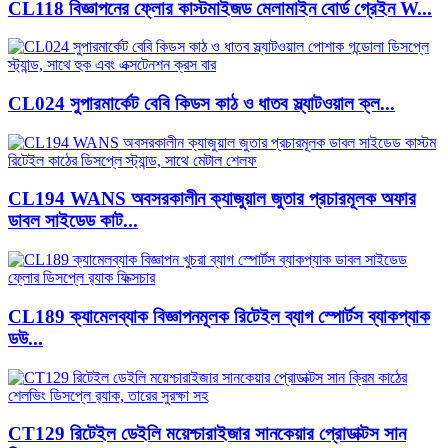
CL118 বিজ্ঞাপনের ফ্লোর কাস্টমাইজড মেলামাইন বোর্ড গ্রেইন W...
CL024 সুপারমার্কেট বেবি কিডস কাঠ ও ধাতব স্ল্যাটওয়াল ক্ল...
CL194 WANS অবসরকালীন ক্যাজুয়াল জুতার প্রচারমূলক অফার
ডাবল সাইডেড কাট...
CL189 ক্যামেলব্যাক বিজ্ঞাপনমূলক রিটেইল ব্যাগ স্পোর্টস ব্যাকপ্যাক
ডউ...
CT129 রিটেইল ডেইলি ময়েশ্চারাইজার সানকেয়ার প্রোডাক্টস সান