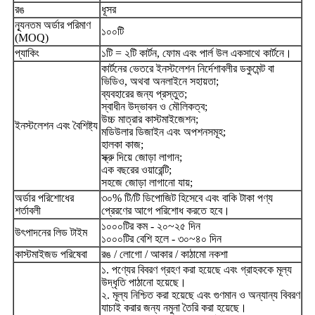
রঙ
ধূসর
ন্যূনতম অর্ডার পরিমাণ
১০০টি
(MOQ)
প্যাকিং
১টি = ২টি কার্টন, ফোম এবং পার্ল উল একসাথে কার্টনে।
কার্টনের ভেতরে ইনস্টলেশন নির্দেশাবলীর ডকুমেন্ট বা
ভিডিও, অথবা অনলাইনে সহায়তা;
ব্যবহারের জন্য প্রস্তুত;
স্বাধীন উদ্ভাবন ও মৌলিকত্ব;
উচ্চ মাত্রার কাস্টমাইজেশন;
ইনস্টলেশন এবং বৈশিষ্ট্য
মডিউলার ডিজাইন এবং অপশনসমূহ;
হালকা কাজ;
স্ক্রু দিয়ে জোড়া লাগান;
এক বছরের ওয়ারেন্টি;
সহজে জোড়া লাগানো যায়;
অর্ডার পরিশোধের
৩০% টি/টি ডিপোজিট হিসেবে এবং বাকি টাকা পণ্য
শর্তাবলী
প্রেরণের আগে পরিশোধ করতে হবে।
১০০০টির কম - ২০~২৫ দিন
উৎপাদনের লিড টাইম
১০০০টির বেশি হলে - ৩০~৪০ দিন
কাস্টমাইজড পরিষেবা
রঙ / লোগো / আকার / কাঠামো নকশা
১. পণ্যের বিবরণ গ্রহণ করা হয়েছে এবং গ্রাহককে মূল্য
উদ্ধৃতি পাঠানো হয়েছে।
২. মূল্য নিশ্চিত করা হয়েছে এবং গুণমান ও অন্যান্য বিবরণ
যাচাই করার জন্য নমুনা তৈরি করা হয়েছে।