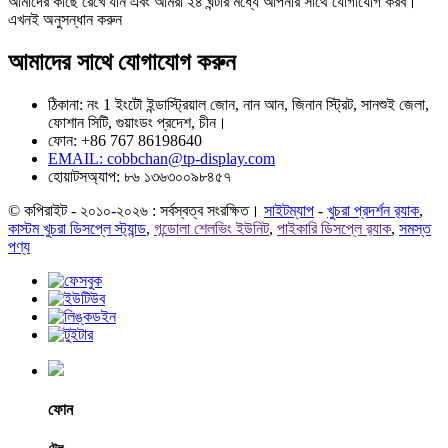
আমাদের কাছে রেখে যান এবং আমরা ২৪ ঘন্টার মধ্যে আপনার সাথে যোগাযোগ করব।
এখনই অনুসন্ধান করুন
আমাদের সাথে যোগাযোগ করুন
ঠিকানা: নং 1 ইংটৌ ইন্ডাস্ট্রিয়াল জোন, নান আন, জিনান স্ট্রিট, সানশুই জেলা,
ফোশান সিটি, গুয়াংডং প্রদেশ, চীন।
ফোন: +86 767 86198640
EMAIL:
cobbchan@tp-display.com
হোয়াটসঅ্যাপ: ৮৬ ১৩৬৩০০৯৮৪৫৭
© কপিরাইট - ২০১০-২০২৬ : সর্বস্বত্ব সংরক্ষিত।
সাইটম্যাপ
-
খুচরা প্রদর্শন র‍্যাক
,
কাস্টম খুচরা ডিসপ্লে স্ট্যান্ড
,
গন্ডোলা শেলভিং ইউনিট
,
পাইকারি ডিসপ্লে র‍্যাক
,
সমস্ত
পণ্য
ফোন