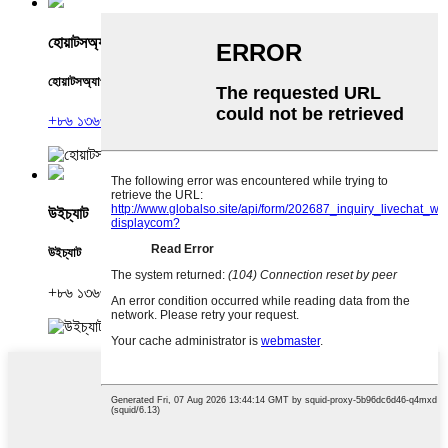
হোয়াটসঅ্যাপ
হোয়াটসঅ্যাপ
+৮৬ ১৩৬৩০০৯৮৪৫৭
উইচ্যাট
উইচ্যাট
+৮৬ ১৩৬৩০০৯৮৪৫৭