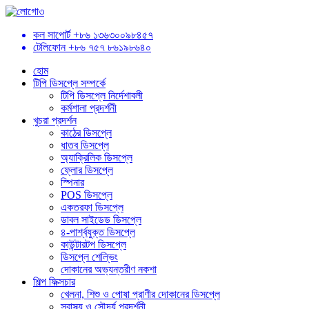
কল সাপোর্ট
+৮৬ ১৩৬৩০০৯৮৪৫৭
টেলিফোন
+৮৬ ৭৫৭ ৮৬১৯৮৬৪০
হোম
টিপি ডিসপ্লে সম্পর্কে
টিপি ডিসপ্লে নির্দেশাবলী
কর্মশালা প্রদর্শনী
খুচরা প্রদর্শন
কাঠের ডিসপ্লে
ধাতব ডিসপ্লে
অ্যাক্রিলিক ডিসপ্লে
ফ্লোর ডিসপ্লে
স্পিনার
POS ডিসপ্লে
একতরফা ডিসপ্লে
ডাবল সাইডেড ডিসপ্লে
৪-পার্শ্বযুক্ত ডিসপ্লে
কাউন্টারটপ ডিসপ্লে
ডিসপ্লে শেল্ভিং
দোকানের অভ্যন্তরীণ নকশা
শিল্প ফিক্সচার
খেলনা, শিশু ও পোষা প্রাণীর দোকানের ডিসপ্লে
স্বাস্থ্য ও সৌন্দর্য প্রদর্শনী