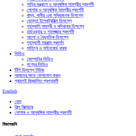
গাড়ির যন্ত্রাংশ ও আনুষঙ্গিক সামগ্রীর প্রদর্শনী
পোশাক ও আনুষঙ্গিক সামগ্রীর প্রদর্শনী
খাদ্য, পানীয় এবং সুবিধাজনক ডিসপ্লে
ভোক্তা ইলেকট্রনিক্স ডিসপ্লে
গৃহস্থালি সামগ্রী ও মুদিখানার ডিসপ্লে
হার্ডওয়্যার ও গৃহসজ্জার প্রদর্শনী
আলো ও বৈদ্যুতিক ডিসপ্লে
গৃহস্থালী সরঞ্জাম প্রদর্শন
সাহিত্য ও সাইনবোর্ড ধারক
ভিডিও
কোম্পানির ভিডিও
পণ্যের ভিডিও
টিপি ডিসপ্লে নিউজ
আমাদের সাথে যোগাযোগ করুন
প্রায়শই জিজ্ঞাসিত প্রশ্নাবলী
English
হোম
শিল্প ফিক্সচার
পোশাক ও আনুষঙ্গিক সামগ্রীর প্রদর্শনী
বিভাগগুলি