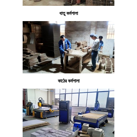
ধাতু কর্মশালা
কাঠের কর্মশালা