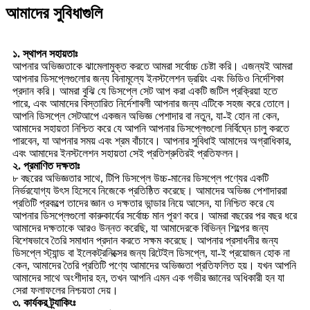
আমাদের সুবিধাগুলি
১. স্থাপন সহায়তাঃ
আপনার অভিজ্ঞতাকে ঝামেলামুক্ত করতে আমরা সর্বোচ্চ চেষ্টা করি। এজন্যই আমরা
আপনার ডিসপ্লেগুলোর জন্য বিনামূল্যে ইনস্টলেশন ড্রয়িং এবং ভিডিও নির্দেশিকা
প্রদান করি। আমরা বুঝি যে ডিসপ্লে সেট আপ করা একটি জটিল প্রক্রিয়া হতে
পারে, এবং আমাদের বিস্তারিত নির্দেশাবলী আপনার জন্য এটিকে সহজ করে তোলে।
আপনি ডিসপ্লে সেটআপে একজন অভিজ্ঞ পেশাদার বা নতুন, যা-ই হোন না কেন,
আমাদের সহায়তা নিশ্চিত করে যে আপনি আপনার ডিসপ্লেগুলো নির্বিঘ্নে চালু করতে
পারবেন, যা আপনার সময় এবং শ্রম বাঁচাবে। আপনার সুবিধাই আমাদের অগ্রাধিকার,
এবং আমাদের ইনস্টলেশন সহায়তা সেই প্রতিশ্রুতিরই প্রতিফলন।
২. প্রমাণিত দক্ষতাঃ
৮ বছরের অভিজ্ঞতার সাথে, টিপি ডিসপ্লে উচ্চ-মানের ডিসপ্লে পণ্যের একটি
নির্ভরযোগ্য উৎস হিসেবে নিজেকে প্রতিষ্ঠিত করেছে। আমাদের অভিজ্ঞ পেশাদাররা
প্রতিটি প্রকল্পে তাদের জ্ঞান ও দক্ষতার ভান্ডার নিয়ে আসেন, যা নিশ্চিত করে যে
আপনার ডিসপ্লেগুলো কারুকার্যের সর্বোচ্চ মান পূরণ করে। আমরা বছরের পর বছর ধরে
আমাদের দক্ষতাকে আরও উন্নত করেছি, যা আমাদেরকে বিভিন্ন শিল্পের জন্য
বিশেষভাবে তৈরি সমাধান প্রদান করতে সক্ষম করেছে। আপনার প্রসাধনীর জন্য
ডিসপ্লে স্ট্যান্ড বা ইলেকট্রনিক্সের জন্য রিটেইল ডিসপ্লে, যা-ই প্রয়োজন হোক না
কেন, আমাদের তৈরি প্রতিটি পণ্যে আমাদের অভিজ্ঞতা প্রতিফলিত হয়। যখন আপনি
আমাদের সাথে অংশীদার হন, তখন আপনি এমন এক গভীর জ্ঞানের অধিকারী হন যা
সেরা ফলাফলের নিশ্চয়তা দেয়।
৩. কার্যকর ট্র্যাকিংঃ