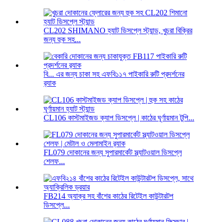
CL202 SHIMANO হ্যাট ডিসপ্লে স্ট্যান্ড, খুচরা বিক্রির
জন্য হুক সহ...
বি... এর জন্য চাকা সহ এফবি১১৭ পাইকারি রুটি প্রদর্শনের
র‍্যাক
CL106 কাস্টমাইজড ক্যাপ ডিসপ্লে | কাঠের ঘূর্ণায়মান টুপি...
FL079 দোকানের জন্য সুপারমার্কেট স্ল্যাটওয়াল ডিসপ্লে
শেলফ...
FB214 অ্যাক্র সহ বাঁশের কাঠের রিটেইল কাউন্টারটপ
ডিসপ্লে...