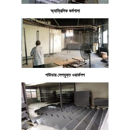
অ্যাক্রিলিক কর্মশালা
পাউডার লেপযুক্ত ওয়ার্কশপ