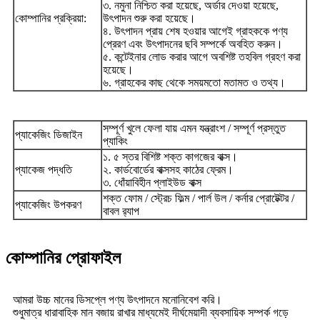
৩. নমুনা নিশ্চিত করা হয়েছে, অর্ডার দেওয়া হয়েছে,
কোম্পানির প্রক্রিয়া:
উৎপাদন শুরু করা হয়েছে।
৪. উৎপাদন প্রায় শেষ হওয়ার আগেই গ্রাহককে পণ্য
প্রেরণ এবং উৎপাদনের ছবি সম্পর্কে অবহিত করুন।
৫. কন্টেইনার লোড করার আগে অবশিষ্ট তহবিল গ্রহণ করা
হয়েছে।
৬. গ্রাহকের কাছ থেকে সময়মতো মতামত ও তথ্য।
সম্পূর্ণ খুলে ফেলা যায় এমন যন্ত্রাংশ / সম্পূর্ণ প্রস্তুত
প্যাকেজিং ডিজাইন
প্যাকিং
১. ৫ স্তর বিশিষ্ট শক্ত কাগজের বাক্স।
প্যাকেজ পদ্ধতি
২. কার্ডবোর্ডের বাক্সসহ কাঠের ফ্রেম।
৩. ধোঁয়াবিহীন প্লাইউড বাক্স
শক্ত ফোম / স্ট্রেচ ফিল্ম / পার্ল উল / কর্নার প্রোটেক্টর /
প্যাকেজিং উপকরণ
বাবল র‍্যাপ
কোম্পানির প্রোফাইল
আমরা উচ্চ মানের ডিসপ্লে পণ্য উৎপাদনে মনোনিবেশ করি।
শুধুমাত্র ধারাবাহিক মান বজায় রাখার মাধ্যমেই দীর্ঘমেয়াদী ব্যবসায়িক সম্পর্ক গড়ে