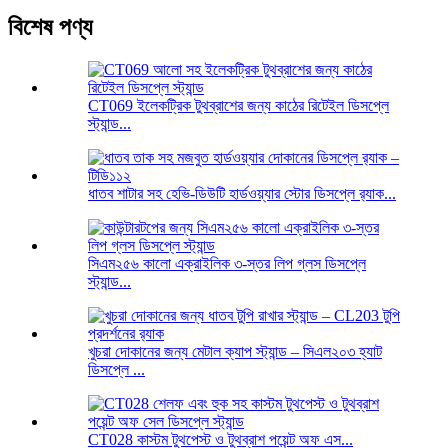
বিশেষ পণ্য
CT069 ইলেকট্রিক টুথব্রাশের জন্য কাঠের রিটেইল ডিসপ্লে
স্ট্যান্ড...
ধাতব শাটার সহ হেভি-ডিউটি ​​হার্ডওয়্যার স্টোর ডিসপ্লে র‍্যাক...
সিএম২৫৬ কালো এক্রাইলিক ৩-স্তর লিপ গ্লস ডিসপ্লে
স্ট্যান্ড...
খুচরা দোকানের জন্য মেটাল ক্যাপ স্ট্যান্ড – সিএল২০৩ হ্যাট
ডিসপ্লে ...
CT028 কাস্টম টুথপেস্ট ও টুথব্রাশ পয়েন্ট অফ এস...