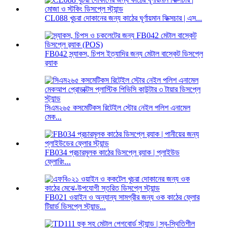
CL088 খুচরা দোকানের জন্য কাঠের ঘূর্ণায়মান ফিক্সচার | এস...
FB042 স্ন্যাকস, চিপস ইত্যাদির জন্য মেটাল বাস্কেট ডিসপ্লে
র‍্যাক
সিএম২৬৫ কসমেটিকস রিটেইল স্টোর নেইল পলিশ এনামেল
মেক...
FB034 প্রচারমূলক কাঠের ডিসপ্লে র‍্যাক | প্লাইউড
ফ্লোরিং...
FB021 ওয়াইন ও অন্যান্য সামগ্রীর জন্য ওক কাঠের ফ্লোর
টিয়ার্ড ডিসপ্লে স্ট্যান্ড...