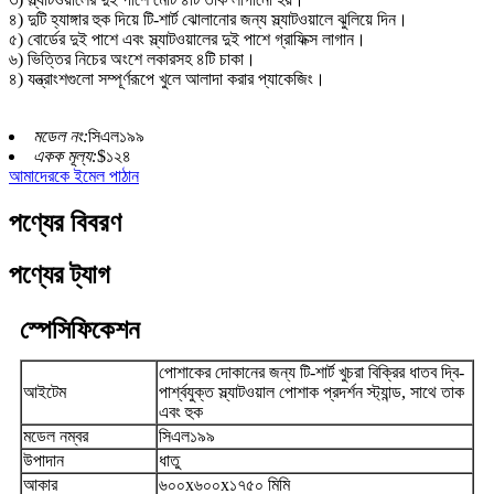
৪) দুটি হ্যাঙ্গার হুক দিয়ে টি-শার্ট ঝোলানোর জন্য স্ল্যাটওয়ালে ঝুলিয়ে দিন।
৫) বোর্ডের দুই পাশে এবং স্ল্যাটওয়ালের দুই পাশে গ্রাফিক্স লাগান।
৬) ভিত্তির নিচের অংশে লকারসহ ৪টি চাকা।
৪) যন্ত্রাংশগুলো সম্পূর্ণরূপে খুলে আলাদা করার প্যাকেজিং।
মডেল নং:
সিএল১৯৯
একক মূল্য:
$১২৪
আমাদেরকে ইমেল পাঠান
পণ্যের বিবরণ
পণ্যের ট্যাগ
স্পেসিফিকেশন
পোশাকের দোকানের জন্য টি-শার্ট খুচরা বিক্রির ধাতব দ্বি-
আইটেম
পার্শ্বযুক্ত স্ল্যাটওয়াল পোশাক প্রদর্শন স্ট্যান্ড, সাথে তাক
এবং হুক
মডেল নম্বর
সিএল১৯৯
উপাদান
ধাতু
আকার
৬০০x৬০০x১৭৫০ মিমি