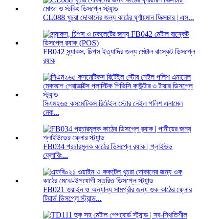
CL088 খুচরা দোকানের জন্য কাঠের ঘূর্ণায়মান ফিক্সচার | এস...
FB042 স্ন্যাকস, চিপস ইত্যাদির জন্য মেটাল বাস্কেট ডিসপ্লে
র‍্যাক
সিএম২৬৫ কসমেটিকস রিটেইল স্টোর নেইল পলিশ এনামেল
মেক...
FB034 প্রচারমূলক কাঠের ডিসপ্লে র‍্যাক | প্লাইউড
ফ্লোরিং...
FB021 ওয়াইন ও অন্যান্য সামগ্রীর জন্য ওক কাঠের ফ্লোর
টিয়ার্ড ডিসপ্লে স্ট্যান্ড...