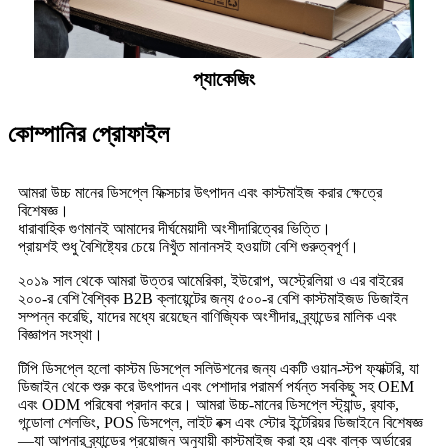
প্যাকেজিং
কোম্পানির প্রোফাইল
আমরা উচ্চ মানের ডিসপ্লে ফিক্সচার উৎপাদন এবং কাস্টমাইজ করার ক্ষেত্রে
বিশেষজ্ঞ।
ধারাবাহিক গুণমানই আমাদের দীর্ঘমেয়াদী অংশীদারিত্বের ভিত্তি।
প্রায়শই শুধু বৈশিষ্ট্যের চেয়ে নিখুঁত মানানসই হওয়াটা বেশি গুরুত্বপূর্ণ।
২০১৯ সাল থেকে আমরা উত্তর আমেরিকা, ইউরোপ, অস্ট্রেলিয়া ও এর বাইরের
২০০-র বেশি বৈশ্বিক B2B ক্লায়েন্টের জন্য ৫০০-র বেশি কাস্টমাইজড ডিজাইন
সম্পন্ন করেছি, যাদের মধ্যে রয়েছেন বাণিজ্যিক অংশীদার, ব্র্যান্ডের মালিক এবং
বিজ্ঞাপন সংস্থা।
টিপি ডিসপ্লে হলো কাস্টম ডিসপ্লে সলিউশনের জন্য একটি ওয়ান-স্টপ ফ্যাক্টরি, যা
ডিজাইন থেকে শুরু করে উৎপাদন এবং পেশাদার পরামর্শ পর্যন্ত সবকিছু সহ OEM
এবং ODM পরিষেবা প্রদান করে। আমরা উচ্চ-মানের ডিসপ্লে স্ট্যান্ড, র‍্যাক,
গন্ডোলা শেলভিং, POS ডিসপ্লে, লাইট বক্স এবং স্টোর ইন্টেরিয়র ডিজাইনে বিশেষজ্ঞ
—যা আপনার ব্র্যান্ডের প্রয়োজন অনুযায়ী কাস্টমাইজ করা হয় এবং বাল্ক অর্ডারের