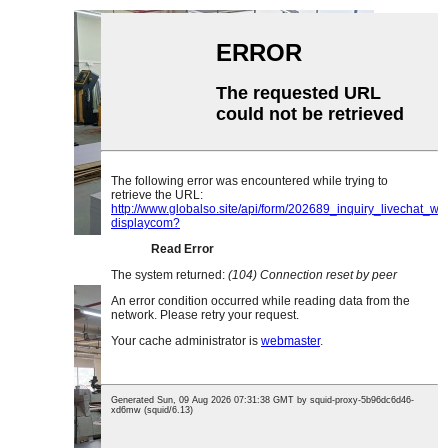
লেজার খোদাই কর্মশালা