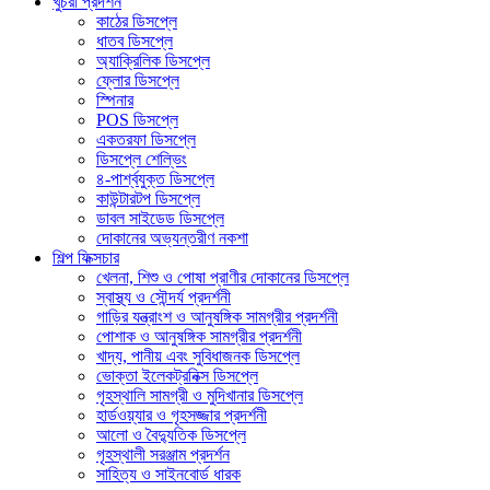
খুচরা প্রদর্শন
কাঠের ডিসপ্লে
ধাতব ডিসপ্লে
অ্যাক্রিলিক ডিসপ্লে
ফ্লোর ডিসপ্লে
স্পিনার
POS ডিসপ্লে
একতরফা ডিসপ্লে
ডিসপ্লে শেল্ভিং
৪-পার্শ্বযুক্ত ডিসপ্লে
কাউন্টারটপ ডিসপ্লে
ডাবল সাইডেড ডিসপ্লে
দোকানের অভ্যন্তরীণ নকশা
শিল্প ফিক্সচার
খেলনা, শিশু ও পোষা প্রাণীর দোকানের ডিসপ্লে
স্বাস্থ্য ও সৌন্দর্য প্রদর্শনী
গাড়ির যন্ত্রাংশ ও আনুষঙ্গিক সামগ্রীর প্রদর্শনী
পোশাক ও আনুষঙ্গিক সামগ্রীর প্রদর্শনী
খাদ্য, পানীয় এবং সুবিধাজনক ডিসপ্লে
ভোক্তা ইলেকট্রনিক্স ডিসপ্লে
গৃহস্থালি সামগ্রী ও মুদিখানার ডিসপ্লে
হার্ডওয়্যার ও গৃহসজ্জার প্রদর্শনী
আলো ও বৈদ্যুতিক ডিসপ্লে
গৃহস্থালী সরঞ্জাম প্রদর্শন
সাহিত্য ও সাইনবোর্ড ধারক