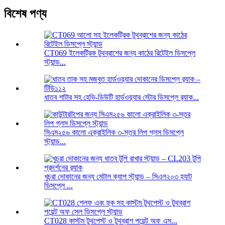
বিশেষ পণ্য
CT069 ইলেকট্রিক টুথব্রাশের জন্য কাঠের রিটেইল ডিসপ্লে
স্ট্যান্ড...
ধাতব শাটার সহ হেভি-ডিউটি ​​হার্ডওয়্যার স্টোর ডিসপ্লে র‍্যাক...
সিএম২৫৬ কালো এক্রাইলিক ৩-স্তর লিপ গ্লস ডিসপ্লে
স্ট্যান্ড...
খুচরা দোকানের জন্য মেটাল ক্যাপ স্ট্যান্ড – সিএল২০৩ হ্যাট
ডিসপ্লে ...
CT028 কাস্টম টুথপেস্ট ও টুথব্রাশ পয়েন্ট অফ এস...