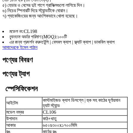
৫) হেডার ও বেসের দুই পাশে গ্রাফিক্সগুলো লাগিয়ে দিন।
৬) নিচের স্পিনারটি দিয়ে স্ট্যান্ডটিকে ঘোরান।
৭) প্যাকেজিংয়ের জন্য আংশিকভাবে খোলা হয়েছে।
মডেল নং:
CL198
ন্যূনতম অর্ডার পরিমাণ (MOQ):
১০০টি
এর জন্য প্রদর্শন করুন:
টুপি | বেসবল ক্যাপ | ফ্ল্যাট ক্যাপ | ডাকবিল ক্যাপ
আমাদেরকে ইমেল পাঠান
পণ্যের বিবরণ
পণ্যের ট্যাগ
স্পেসিফিকেশন
কাস্টমাইজড ক্যাপ ডিসপ্লে | হুক সহ কাঠের ঘূর্ণায়মান
আইটেম
হ্যাট স্ট্যান্ড
মডেল নম্বর
CL106
উপাদান
কাঠ+ধাতু
আকার
৬৫০x৩০০x১৭০০মিমি
রঙ
কাঠের রঙ