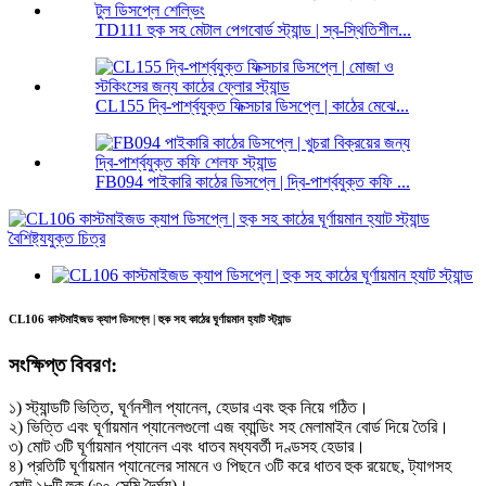
TD111 হুক সহ মেটাল পেগবোর্ড স্ট্যান্ড | স্ব-স্থিতিশীল...
CL155 দ্বি-পার্শ্বযুক্ত ফিক্সচার ডিসপ্লে | কাঠের মেঝে...
FB094 পাইকারি কাঠের ডিসপ্লে | দ্বি-পার্শ্বযুক্ত কফি ...
CL106 কাস্টমাইজড ক্যাপ ডিসপ্লে | হুক সহ কাঠের ঘূর্ণায়মান হ্যাট স্ট্যান্ড
সংক্ষিপ্ত বিবরণ:
১) স্ট্যান্ডটি ভিত্তি, ঘূর্ণনশীল প্যানেল, হেডার এবং হুক নিয়ে গঠিত।
২) ভিত্তি এবং ঘূর্ণায়মান প্যানেলগুলো এজ ব্যান্ডিং সহ মেলামাইন বোর্ড দিয়ে তৈরি।
৩) মোট ৩টি ঘূর্ণায়মান প্যানেল এবং ধাতব মধ্যবর্তী দণ্ডসহ হেডার।
৪) প্রতিটি ঘূর্ণায়মান প্যানেলের সামনে ও পিছনে ৩টি করে ধাতব হুক রয়েছে, ট্যাগসহ
মোট ১৮টি হুক (৩০ সেমি দৈর্ঘ্য)।