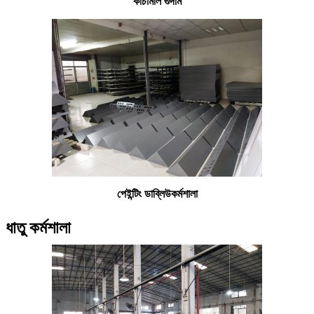
কাঁচামাল গুদাম
পেইন্টিং ডাব্লিউ
কর্মশালা
ধাতু কর্মশালা