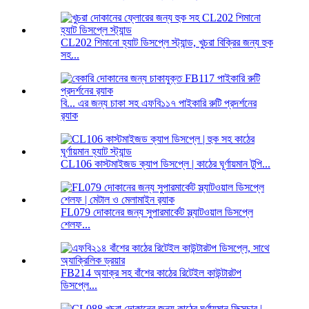
CL202 শিমানো হ্যাট ডিসপ্লে স্ট্যান্ড, খুচরা বিক্রির জন্য হুক
সহ...
বি... এর জন্য চাকা সহ এফবি১১৭ পাইকারি রুটি প্রদর্শনের
র‍্যাক
CL106 কাস্টমাইজড ক্যাপ ডিসপ্লে | কাঠের ঘূর্ণায়মান টুপি...
FL079 দোকানের জন্য সুপারমার্কেট স্ল্যাটওয়াল ডিসপ্লে
শেলফ...
FB214 অ্যাক্র সহ বাঁশের কাঠের রিটেইল কাউন্টারটপ
ডিসপ্লে...