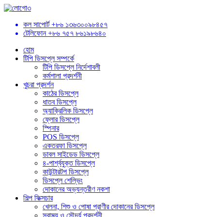
কল সাপোর্ট
+৮৬ ১৩৬৩০০৯৮৪৫৭
টেলিফোন
+৮৬ ৭৫৭ ৮৬১৯৮৬৪০
হোম
টিপি ডিসপ্লে সম্পর্কে
টিপি ডিসপ্লে নির্দেশাবলী
কর্মশালা প্রদর্শনী
খুচরা প্রদর্শন
কাঠের ডিসপ্লে
ধাতব ডিসপ্লে
অ্যাক্রিলিক ডিসপ্লে
ফ্লোর ডিসপ্লে
স্পিনার
POS ডিসপ্লে
একতরফা ডিসপ্লে
ডাবল সাইডেড ডিসপ্লে
৪-পার্শ্বযুক্ত ডিসপ্লে
কাউন্টারটপ ডিসপ্লে
ডিসপ্লে শেল্ভিং
দোকানের অভ্যন্তরীণ নকশা
শিল্প ফিক্সচার
খেলনা, শিশু ও পোষা প্রাণীর দোকানের ডিসপ্লে
স্বাস্থ্য ও সৌন্দর্য প্রদর্শনী