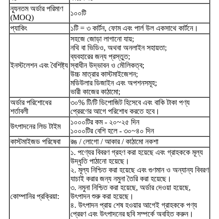
ন্যূনতম অর্ডার পরিমাণ
১০০টি
(MOQ)
প্যাকিং
১টি = ৩ কার্টন, ফোম এবং পার্ল উল একসাথে কার্টনে।
সহজে জোড়া লাগানো যায়;
নথি বা ভিডিও, অথবা অনলাইন সহায়তা;
ব্যবহারের জন্য প্রস্তুত;
ইনস্টলেশন এবং বৈশিষ্ট্য
স্বাধীন উদ্ভাবন ও মৌলিকত্ব;
উচ্চ মাত্রার কাস্টমাইজেশন;
মডিউলার ডিজাইন এবং অপশনসমূহ;
ভারী কাজের কাঠামো;
অর্ডার পরিশোধের
৩০% টি/টি ডিপোজিট হিসেবে এবং বাকি টাকা পণ্য
শর্তাবলী
প্রেরণের আগে পরিশোধ করতে হবে।
১০০০টির কম - ২০~২৫ দিন
উৎপাদনের লিড টাইম
১০০০টির বেশি হলে - ৩০~৪০ দিন
কাস্টমাইজড পরিষেবা
রঙ / লোগো / আকার / কাঠামো নকশা
১. পণ্যের বিবরণ গ্রহণ করা হয়েছে এবং গ্রাহককে মূল্য
উদ্ধৃতি পাঠানো হয়েছে।
২. মূল্য নিশ্চিত করা হয়েছে এবং গুণমান ও অন্যান্য বিবরণ
যাচাই করার জন্য নমুনা তৈরি করা হয়েছে।
৩. নমুনা নিশ্চিত করা হয়েছে, অর্ডার দেওয়া হয়েছে,
কোম্পানির প্রক্রিয়া:
উৎপাদন শুরু করা হয়েছে।
৪. উৎপাদন প্রায় শেষ হওয়ার আগেই গ্রাহককে পণ্য
প্রেরণ এবং উৎপাদনের ছবি সম্পর্কে অবহিত করুন।