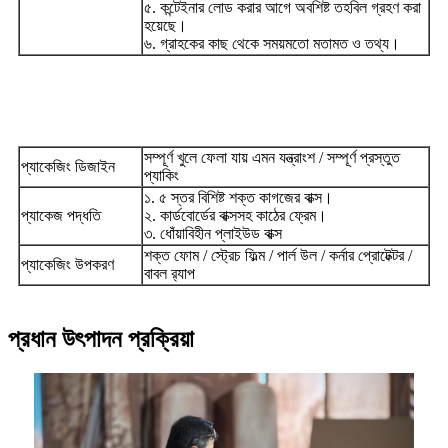
৫. কন্টেইনার লোড করার আগে অবশিষ্ট তহবিল গ্রহণ করা
হয়েছে।
৬. গ্রাহকের কাছ থেকে সময়মতো মতামত ও তথ্য।
সম্পূর্ণ খুলে ফেলা যায় এমন যন্ত্রাংশ / সম্পূর্ণ প্রস্তুত
প্যাকেজিং ডিজাইন
প্যাকিং
১. ৫ স্তর বিশিষ্ট শক্ত কাগজের বাক্স।
প্যাকেজ পদ্ধতি
২. কার্ডবোর্ডের বাক্সসহ কাঠের ফ্রেম।
৩. ধোঁয়াবিহীন প্লাইউড বাক্স
শক্ত ফোম / স্ট্রেচ ফিল্ম / পার্ল উল / কর্নার প্রোটেক্টর /
প্যাকেজিং উপকরণ
বাবল র‍্যাপ
প্রধান উৎপাদন প্রক্রিয়া