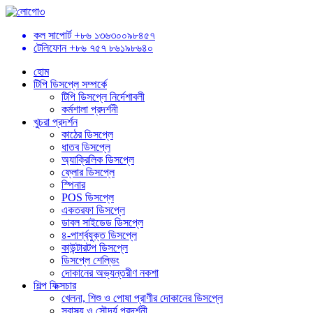
কল সাপোর্ট
+৮৬ ১৩৬৩০০৯৮৪৫৭
টেলিফোন
+৮৬ ৭৫৭ ৮৬১৯৮৬৪০
হোম
টিপি ডিসপ্লে সম্পর্কে
টিপি ডিসপ্লে নির্দেশাবলী
কর্মশালা প্রদর্শনী
খুচরা প্রদর্শন
কাঠের ডিসপ্লে
ধাতব ডিসপ্লে
অ্যাক্রিলিক ডিসপ্লে
ফ্লোর ডিসপ্লে
স্পিনার
POS ডিসপ্লে
একতরফা ডিসপ্লে
ডাবল সাইডেড ডিসপ্লে
৪-পার্শ্বযুক্ত ডিসপ্লে
কাউন্টারটপ ডিসপ্লে
ডিসপ্লে শেল্ভিং
দোকানের অভ্যন্তরীণ নকশা
শিল্প ফিক্সচার
খেলনা, শিশু ও পোষা প্রাণীর দোকানের ডিসপ্লে
স্বাস্থ্য ও সৌন্দর্য প্রদর্শনী