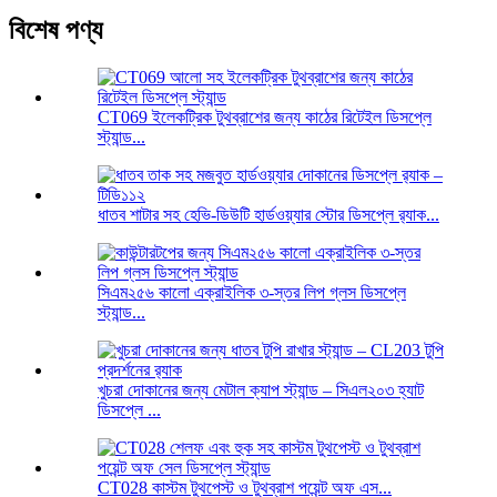
বিশেষ পণ্য
CT069 ইলেকট্রিক টুথব্রাশের জন্য কাঠের রিটেইল ডিসপ্লে
স্ট্যান্ড...
ধাতব শাটার সহ হেভি-ডিউটি ​​হার্ডওয়্যার স্টোর ডিসপ্লে র‍্যাক...
সিএম২৫৬ কালো এক্রাইলিক ৩-স্তর লিপ গ্লস ডিসপ্লে
স্ট্যান্ড...
খুচরা দোকানের জন্য মেটাল ক্যাপ স্ট্যান্ড – সিএল২০৩ হ্যাট
ডিসপ্লে ...
CT028 কাস্টম টুথপেস্ট ও টুথব্রাশ পয়েন্ট অফ এস...