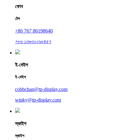
ফোন
টেল
+86 767 86198640
+৮৬ ১৩৬৩০০৯৮৪৫৭
ই-মেইল
ই-মেইল
cobbchan@tp-display.com
winky@tp-display.com
স্কাইপ
স্কাইপ