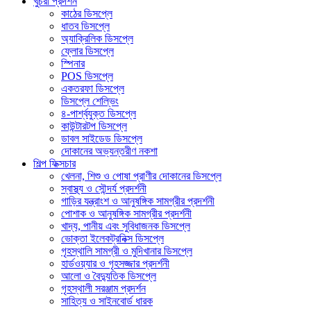
খুচরা প্রদর্শন
কাঠের ডিসপ্লে
ধাতব ডিসপ্লে
অ্যাক্রিলিক ডিসপ্লে
ফ্লোর ডিসপ্লে
স্পিনার
POS ডিসপ্লে
একতরফা ডিসপ্লে
ডিসপ্লে শেল্ভিং
৪-পার্শ্বযুক্ত ডিসপ্লে
কাউন্টারটপ ডিসপ্লে
ডাবল সাইডেড ডিসপ্লে
দোকানের অভ্যন্তরীণ নকশা
শিল্প ফিক্সচার
খেলনা, শিশু ও পোষা প্রাণীর দোকানের ডিসপ্লে
স্বাস্থ্য ও সৌন্দর্য প্রদর্শনী
গাড়ির যন্ত্রাংশ ও আনুষঙ্গিক সামগ্রীর প্রদর্শনী
পোশাক ও আনুষঙ্গিক সামগ্রীর প্রদর্শনী
খাদ্য, পানীয় এবং সুবিধাজনক ডিসপ্লে
ভোক্তা ইলেকট্রনিক্স ডিসপ্লে
গৃহস্থালি সামগ্রী ও মুদিখানার ডিসপ্লে
হার্ডওয়্যার ও গৃহসজ্জার প্রদর্শনী
আলো ও বৈদ্যুতিক ডিসপ্লে
গৃহস্থালী সরঞ্জাম প্রদর্শন
সাহিত্য ও সাইনবোর্ড ধারক