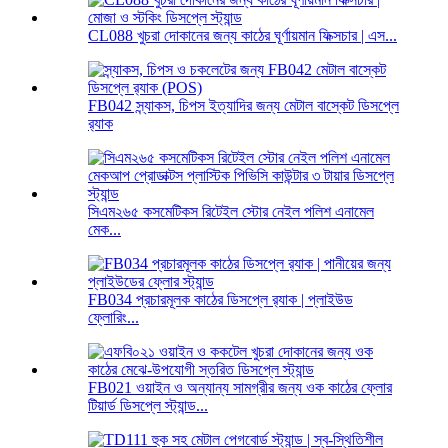
CL088 খুচরা দোকানের জন্য কাঠের ঘূর্ণায়মান ফিক্সচার | এস...
FB042 স্ন্যাকস, চিপস ইত্যাদির জন্য মেটাল বাস্কেট ডিসপ্লে
র‍্যাক
সিএম২৬৫ কসমেটিকস রিটেইল স্টোর নেইল পলিশ এনামেল
মেক...
FB034 প্রচারমূলক কাঠের ডিসপ্লে র‍্যাক | প্লাইউড
ফ্লোরিং...
FB021 ওয়াইন ও অন্যান্য সামগ্রীর জন্য ওক কাঠের ফ্লোর
টিয়ার্ড ডিসপ্লে স্ট্যান্ড...