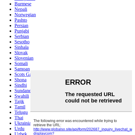
Burmese
Nepali
Norwegian
Pashto
Persian
Punjabi
Serbian
Sesotho
Sinhala
Slovak
Slovenian
Somali
Samoan
Scots Gaelic
Shona
Sindhi
Sundanese
Swahili
Tajik
Tamil
Telugu
Thai
Ukrainian
Urdu
Uzbek