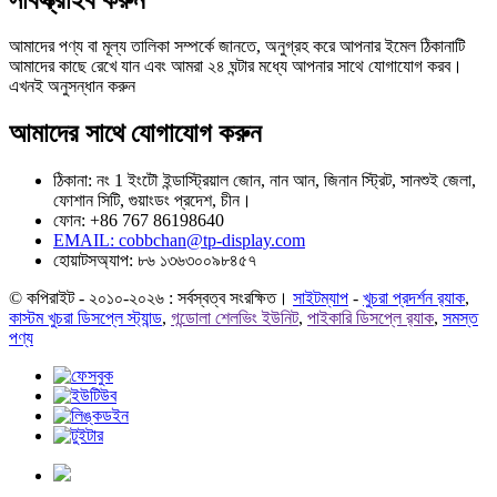
আমাদের পণ্য বা মূল্য তালিকা সম্পর্কে জানতে, অনুগ্রহ করে আপনার ইমেল ঠিকানাটি
আমাদের কাছে রেখে যান এবং আমরা ২৪ ঘন্টার মধ্যে আপনার সাথে যোগাযোগ করব।
এখনই অনুসন্ধান করুন
আমাদের সাথে যোগাযোগ করুন
ঠিকানা: নং 1 ইংটৌ ইন্ডাস্ট্রিয়াল জোন, নান আন, জিনান স্ট্রিট, সানশুই জেলা,
ফোশান সিটি, গুয়াংডং প্রদেশ, চীন।
ফোন: +86 767 86198640
EMAIL:
cobbchan@tp-display.com
হোয়াটসঅ্যাপ: ৮৬ ১৩৬৩০০৯৮৪৫৭
© কপিরাইট - ২০১০-২০২৬ : সর্বস্বত্ব সংরক্ষিত।
সাইটম্যাপ
-
খুচরা প্রদর্শন র‍্যাক
,
কাস্টম খুচরা ডিসপ্লে স্ট্যান্ড
,
গন্ডোলা শেলভিং ইউনিট
,
পাইকারি ডিসপ্লে র‍্যাক
,
সমস্ত
পণ্য