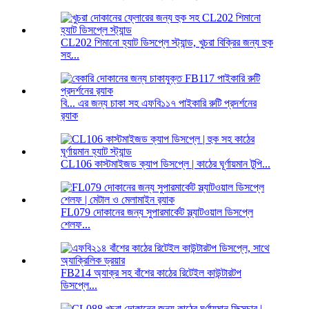
CL202 শিমানো হ্যাট ডিসপ্লে স্ট্যান্ড, খুচরা বিক্রির জন্য হুক
সহ...
বি... এর জন্য চাকা সহ এফবি১১৭ পাইকারি রুটি প্রদর্শনের
র‍্যাক
CL106 কাস্টমাইজড ক্যাপ ডিসপ্লে | কাঠের ঘূর্ণায়মান টুপি...
FL079 দোকানের জন্য সুপারমার্কেট স্ল্যাটওয়াল ডিসপ্লে
শেলফ...
FB214 অ্যাক্র সহ বাঁশের কাঠের রিটেইল কাউন্টারটপ
ডিসপ্লে...