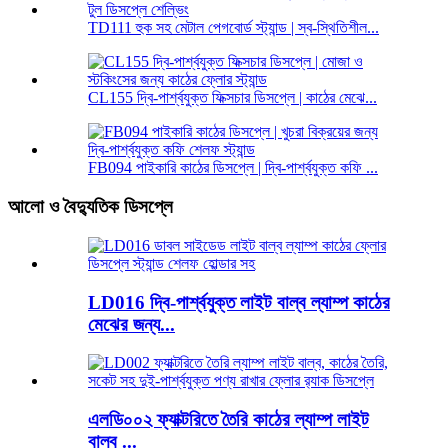
TD111 হুক সহ মেটাল পেগবোর্ড স্ট্যান্ড | স্ব-স্থিতিশীল...
CL155 দ্বি-পার্শ্বযুক্ত ফিক্সচার ডিসপ্লে | কাঠের মেঝে...
FB094 পাইকারি কাঠের ডিসপ্লে | দ্বি-পার্শ্বযুক্ত কফি ...
আলো ও বৈদ্যুতিক ডিসপ্লে
LD016 দ্বি-পার্শ্বযুক্ত লাইট বাল্ব ল্যাম্প কাঠের
মেঝের জন্য...
এলডি০০২ ফ্যাক্টরিতে তৈরি কাঠের ল্যাম্প লাইট
বাল্ব ...