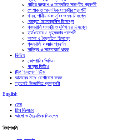
গাড়ির যন্ত্রাংশ ও আনুষঙ্গিক সামগ্রীর প্রদর্শনী
পোশাক ও আনুষঙ্গিক সামগ্রীর প্রদর্শনী
খাদ্য, পানীয় এবং সুবিধাজনক ডিসপ্লে
ভোক্তা ইলেকট্রনিক্স ডিসপ্লে
গৃহস্থালি সামগ্রী ও মুদিখানার ডিসপ্লে
হার্ডওয়্যার ও গৃহসজ্জার প্রদর্শনী
আলো ও বৈদ্যুতিক ডিসপ্লে
গৃহস্থালী সরঞ্জাম প্রদর্শন
সাহিত্য ও সাইনবোর্ড ধারক
ভিডিও
কোম্পানির ভিডিও
পণ্যের ভিডিও
টিপি ডিসপ্লে নিউজ
আমাদের সাথে যোগাযোগ করুন
প্রায়শই জিজ্ঞাসিত প্রশ্নাবলী
English
হোম
শিল্প ফিক্সচার
আলো ও বৈদ্যুতিক ডিসপ্লে
বিভাগগুলি