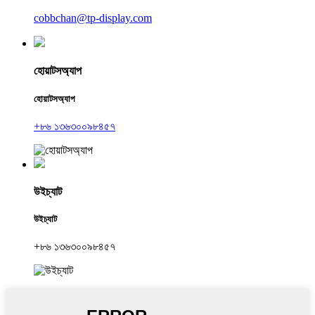
cobbchan@tp-display.com
হোয়াটসঅ্যাপ
হোয়াটসঅ্যাপ
+৮৬ ১৩৬৩০০৯৮৪৫৭
উইচ্যাট
উইচ্যাট
+৮৬ ১৩৬৩০০৯৮৪৫৭