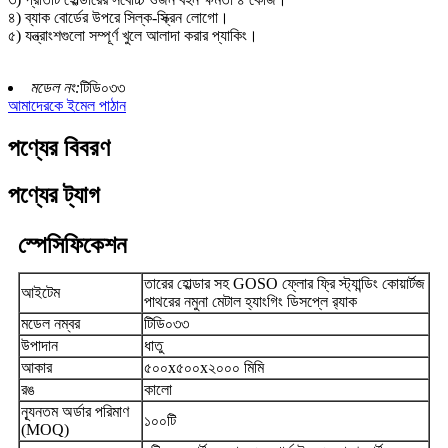
৪) ব্যাক বোর্ডের উপরে সিল্ক-স্ক্রিন লোগো।
৫) যন্ত্রাংশগুলো সম্পূর্ণ খুলে আলাদা করার প্যাকিং।
মডেল নং:
টিডি০৩৩
আমাদেরকে ইমেল পাঠান
পণ্যের বিবরণ
পণ্যের ট্যাগ
স্পেসিফিকেশন
তারের হোল্ডার সহ GOSO ফ্লোর ফ্রি স্ট্যান্ডিং কোয়ার্টজ
আইটেম
পাথরের নমুনা মেটাল হ্যাংগিং ডিসপ্লে র‍্যাক
মডেল নম্বর
টিডি০৩৩
উপাদান
ধাতু
আকার
৫০০x৫০০x২০০০ মিমি
রঙ
কালো
ন্যূনতম অর্ডার পরিমাণ
১০০টি
(MOQ)