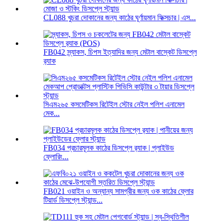
CL088 খুচরা দোকানের জন্য কাঠের ঘূর্ণায়মান ফিক্সচার | এস...
FB042 স্ন্যাকস, চিপস ইত্যাদির জন্য মেটাল বাস্কেট ডিসপ্লে
র‍্যাক
সিএম২৬৫ কসমেটিকস রিটেইল স্টোর নেইল পলিশ এনামেল
মেক...
FB034 প্রচারমূলক কাঠের ডিসপ্লে র‍্যাক | প্লাইউড
ফ্লোরিং...
FB021 ওয়াইন ও অন্যান্য সামগ্রীর জন্য ওক কাঠের ফ্লোর
টিয়ার্ড ডিসপ্লে স্ট্যান্ড...