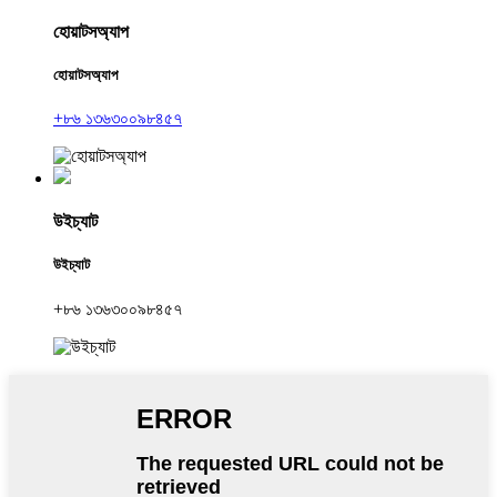
হোয়াটসঅ্যাপ
হোয়াটসঅ্যাপ
+৮৬ ১৩৬৩০০৯৮৪৫৭
উইচ্যাট
উইচ্যাট
+৮৬ ১৩৬৩০০৯৮৪৫৭