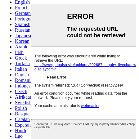
English
French
German
Portuguese
Spanish
Russian
Japanese
Korean
Arabic
Irish
Greek
Turkish
Italian
Danish
Romanian
Indonesian
Czech
Afrikaans
Swedish
Polish
Basque
Catalan
Esperanto
Hindi
Lao