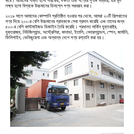
করে। আমাদের শক্তি হলো পরিষেবা, দক্ষতা এবং পণ্যের পূর্ণাঙ্গ সম্ভার, যার মূল
লক্ষ্য হলো বিশ্বকে উচ্চমানের ডিসপ্লে পণ্য সরবরাহ করা।
২০১৯ সালে আমাদের কোম্পানি প্রতিষ্ঠিত হওয়ার পর থেকে, আমরা ২০টি শিল্পখাতের
পণ্য দিয়ে ২০০-র বেশি উচ্চমানের গ্রাহককে সেবা প্রদান করেছি এবং তাদের জন্য
৫০০-র বেশি কাস্টমাইজড ডিজাইন তৈরি করেছি। প্রধানত মার্কিন যুক্তরাষ্ট্র,
যুক্তরাজ্য, নিউজিল্যান্ড, অস্ট্রেলিয়া, কানাডা, ইতালি, নেদারল্যান্ডস, স্পেন, জার্মানি,
ফিলিপাইন, ভেনিজুয়েলা এবং অন্যান্য দেশে পণ্য রপ্তানি করা হয়।