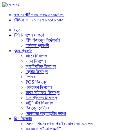
কল সাপোর্ট
+৮৬ ১৩৬৩০০৯৮৪৫৭
টেলিফোন
+৮৬ ৭৫৭ ৮৬১৯৮৬৪০
হোম
টিপি ডিসপ্লে সম্পর্কে
টিপি ডিসপ্লে নির্দেশাবলী
কর্মশালা প্রদর্শনী
খুচরা প্রদর্শন
কাঠের ডিসপ্লে
ধাতব ডিসপ্লে
অ্যাক্রিলিক ডিসপ্লে
ফ্লোর ডিসপ্লে
স্পিনার
POS ডিসপ্লে
একতরফা ডিসপ্লে
ডাবল সাইডেড ডিসপ্লে
৪-পার্শ্বযুক্ত ডিসপ্লে
কাউন্টারটপ ডিসপ্লে
ডিসপ্লে শেল্ভিং
দোকানের অভ্যন্তরীণ নকশা
শিল্প ফিক্সচার
খেলনা, শিশু ও পোষা প্রাণীর দোকানের ডিসপ্লে
স্বাস্থ্য ও সৌন্দর্য প্রদর্শনী