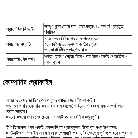
সম্পূর্ণ খুলে ফেলা যায় এমন যন্ত্রাংশ / সম্পূর্ণ প্রস্তুত
প্যাকেজিং ডিজাইন
প্যাকিং
১. ৫ স্তর বিশিষ্ট শক্ত কাগজের বাক্স।
প্যাকেজ পদ্ধতি
২. কার্ডবোর্ডের বাক্সসহ কাঠের ফ্রেম।
৩. ধোঁয়াবিহীন প্লাইউড বাক্স
শক্ত ফোম / স্ট্রেচ ফিল্ম / পার্ল উল / কর্নার প্রোটেক্টর /
প্যাকেজিং উপকরণ
বাবল র‍্যাপ
কোম্পানির প্রোফাইল
আমরা উচ্চ মানের ডিসপ্লে পণ্য উৎপাদনে মনোনিবেশ করি।
শুধুমাত্র ধারাবাহিক মান বজায় রাখার মাধ্যমেই দীর্ঘমেয়াদী ব্যবসায়িক সম্পর্ক গড়ে
তোলা সম্ভব।
কখনো কখনো গুণমানের চেয়ে মানানসই হওয়া বেশি গুরুত্বপূর্ণ।
টিপি ডিসপ্লে এমন একটি কোম্পানি যা প্রচারমূলক ডিসপ্লে পণ্য উৎপাদন,
কাস্টমাইজড ডিজাইন সমাধান এবং পেশাদারী পরামর্শের ক্ষেত্রে পূর্ণাঙ্গ পরিষেবা প্রদান