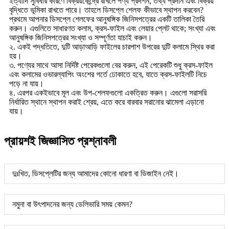
ইত্যাদি সুবিধার কারণে বিক্রয়কেন্দ্রে রাখলে পণ্য প্রদর্শন, তথ্য প্রদান এবং বিক্রয়
বৃদ্ধিতে ভূমিকা রাখতে পারে। তাহলে ডিসপ্লে শেলফ কীভাবে স্থাপন করবেন?
প্রথমে আপনার ডিসপ্লে শেলফের আনুষঙ্গিক জিনিসপত্রের একটি তালিকা তৈরি
করুন। এগুলিতে সাধারণত কলাম, ক্রস-ফাইল এবং লেয়ার প্লেট থাকে; সংখ্যা এবং
আনুষঙ্গিক জিনিসপত্রের সংখ্যা ও সম্পূর্ণতা যাচাই করুন।
২. একই পদ্ধতিতে, দুটি আড়াআড়ি ফাইলের চারপাশ উপরের দুটি কলামে স্থির করা
হয়।
৩. পণ্যের সাথে আসা নির্দিষ্ট পেরেকগুলো বের করুন, এই পেরেকটি শুধু ক্রস-ফাইল
এবং কলামের ওভারল্যাপিং অংশের গর্তে ঢোকাতে হবে, যাতে ক্রস-ফাইলটি নিচে
পড়ে না যায়।
৪. এরপর একইভাবে মূল এবং উপ-শেলফগুলো একত্রিত করুন। এগুলো সরাসরি
নির্ধারিত স্থানে স্থাপন করাই শ্রেয়, এতে করে বারবার সরানোর ঝামেলা এড়ানো
যায়।
প্রায়শই জিজ্ঞাসিত প্রশ্নাবলী
দুঃখিত, ডিসপ্লেটির জন্য আমাদের কোনো ধারণা বা ডিজাইন নেই।
নমুনা বা উৎপাদনের জন্য ডেলিভারি সময় কেমন?