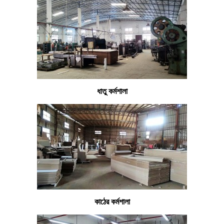
ধাতু কর্মশালা
কাঠের কর্মশালা