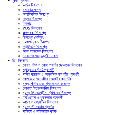
খুচরা প্রদর্শন
কাঠের ডিসপ্লে
ধাতব ডিসপ্লে
অ্যাক্রিলিক ডিসপ্লে
ফ্লোর ডিসপ্লে
স্পিনার
POS ডিসপ্লে
একতরফা ডিসপ্লে
ডিসপ্লে শেল্ভিং
৪-পার্শ্বযুক্ত ডিসপ্লে
কাউন্টারটপ ডিসপ্লে
ডাবল সাইডেড ডিসপ্লে
দোকানের অভ্যন্তরীণ নকশা
শিল্প ফিক্সচার
খেলনা, শিশু ও পোষা প্রাণীর দোকানের ডিসপ্লে
স্বাস্থ্য ও সৌন্দর্য প্রদর্শনী
গাড়ির যন্ত্রাংশ ও আনুষঙ্গিক সামগ্রীর প্রদর্শনী
পোশাক ও আনুষঙ্গিক সামগ্রীর প্রদর্শনী
খাদ্য, পানীয় এবং সুবিধাজনক ডিসপ্লে
ভোক্তা ইলেকট্রনিক্স ডিসপ্লে
গৃহস্থালি সামগ্রী ও মুদিখানার ডিসপ্লে
হার্ডওয়্যার ও গৃহসজ্জার প্রদর্শনী
আলো ও বৈদ্যুতিক ডিসপ্লে
গৃহস্থালী সরঞ্জাম প্রদর্শন
সাহিত্য ও সাইনবোর্ড ধারক