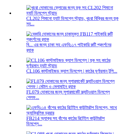
CL202 শিমানো হ্যাট ডিসপ্লে স্ট্যান্ড, খুচরা বিক্রির জন্য হুক
সহ...
বি... এর জন্য চাকা সহ এফবি১১৭ পাইকারি রুটি প্রদর্শনের
র‍্যাক
CL106 কাস্টমাইজড ক্যাপ ডিসপ্লে | কাঠের ঘূর্ণায়মান টুপি...
FL079 দোকানের জন্য সুপারমার্কেট স্ল্যাটওয়াল ডিসপ্লে
শেলফ...
FB214 অ্যাক্র সহ বাঁশের কাঠের রিটেইল কাউন্টারটপ
ডিসপ্লে...