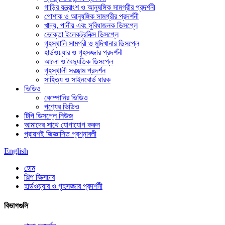
গাড়ির যন্ত্রাংশ ও আনুষঙ্গিক সামগ্রীর প্রদর্শনী
পোশাক ও আনুষঙ্গিক সামগ্রীর প্রদর্শনী
খাদ্য, পানীয় এবং সুবিধাজনক ডিসপ্লে
ভোক্তা ইলেকট্রনিক্স ডিসপ্লে
গৃহস্থালি সামগ্রী ও মুদিখানার ডিসপ্লে
হার্ডওয়্যার ও গৃহসজ্জার প্রদর্শনী
আলো ও বৈদ্যুতিক ডিসপ্লে
গৃহস্থালী সরঞ্জাম প্রদর্শন
সাহিত্য ও সাইনবোর্ড ধারক
ভিডিও
কোম্পানির ভিডিও
পণ্যের ভিডিও
টিপি ডিসপ্লে নিউজ
আমাদের সাথে যোগাযোগ করুন
প্রায়শই জিজ্ঞাসিত প্রশ্নাবলী
English
হোম
শিল্প ফিক্সচার
হার্ডওয়্যার ও গৃহসজ্জার প্রদর্শনী
বিভাগগুলি