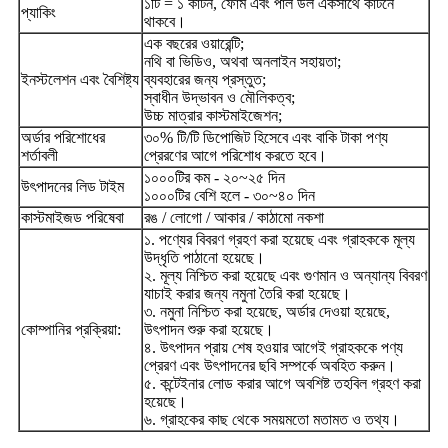
১টি = ১ কার্টন, ফোম এবং পার্ল উল একসাথে কার্টনে
প্যাকিং
থাকবে।
এক বছরের ওয়ারেন্টি;
নথি বা ভিডিও, অথবা অনলাইন সহায়তা;
ইনস্টলেশন এবং বৈশিষ্ট্য
ব্যবহারের জন্য প্রস্তুত;
স্বাধীন উদ্ভাবন ও মৌলিকত্ব;
উচ্চ মাত্রার কাস্টমাইজেশন;
অর্ডার পরিশোধের
৩০% টি/টি ডিপোজিট হিসেবে এবং বাকি টাকা পণ্য
শর্তাবলী
প্রেরণের আগে পরিশোধ করতে হবে।
১০০০টির কম - ২০~২৫ দিন
উৎপাদনের লিড টাইম
১০০০টির বেশি হলে - ৩০~৪০ দিন
কাস্টমাইজড পরিষেবা
রঙ / লোগো / আকার / কাঠামো নকশা
১. পণ্যের বিবরণ গ্রহণ করা হয়েছে এবং গ্রাহককে মূল্য
উদ্ধৃতি পাঠানো হয়েছে।
২. মূল্য নিশ্চিত করা হয়েছে এবং গুণমান ও অন্যান্য বিবরণ
যাচাই করার জন্য নমুনা তৈরি করা হয়েছে।
৩. নমুনা নিশ্চিত করা হয়েছে, অর্ডার দেওয়া হয়েছে,
কোম্পানির প্রক্রিয়া:
উৎপাদন শুরু করা হয়েছে।
৪. উৎপাদন প্রায় শেষ হওয়ার আগেই গ্রাহককে পণ্য
প্রেরণ এবং উৎপাদনের ছবি সম্পর্কে অবহিত করুন।
৫. কন্টেইনার লোড করার আগে অবশিষ্ট তহবিল গ্রহণ করা
হয়েছে।
৬. গ্রাহকের কাছ থেকে সময়মতো মতামত ও তথ্য।