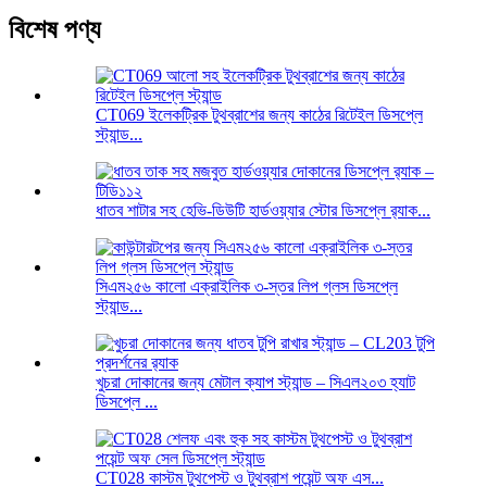
বিশেষ পণ্য
CT069 ইলেকট্রিক টুথব্রাশের জন্য কাঠের রিটেইল ডিসপ্লে
স্ট্যান্ড...
ধাতব শাটার সহ হেভি-ডিউটি ​​হার্ডওয়্যার স্টোর ডিসপ্লে র‍্যাক...
সিএম২৫৬ কালো এক্রাইলিক ৩-স্তর লিপ গ্লস ডিসপ্লে
স্ট্যান্ড...
খুচরা দোকানের জন্য মেটাল ক্যাপ স্ট্যান্ড – সিএল২০৩ হ্যাট
ডিসপ্লে ...
CT028 কাস্টম টুথপেস্ট ও টুথব্রাশ পয়েন্ট অফ এস...