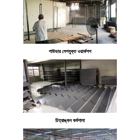
পাউডার লেপযুক্ত ওয়ার্কশপ
চিত্রাঙ্কন কর্মশালা