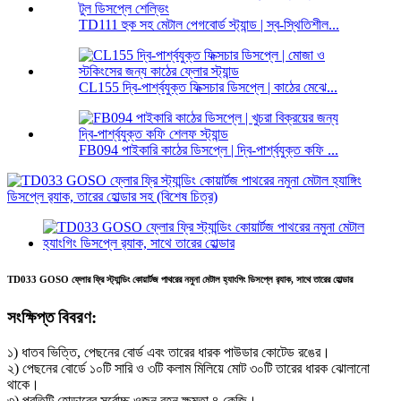
TD111 হুক সহ মেটাল পেগবোর্ড স্ট্যান্ড | স্ব-স্থিতিশীল...
CL155 দ্বি-পার্শ্বযুক্ত ফিক্সচার ডিসপ্লে | কাঠের মেঝে...
FB094 পাইকারি কাঠের ডিসপ্লে | দ্বি-পার্শ্বযুক্ত কফি ...
TD033 GOSO ফ্লোর ফ্রি স্ট্যান্ডিং কোয়ার্টজ পাথরের নমুনা মেটাল হ্যাংগিং ডিসপ্লে র‍্যাক, সাথে তারের হোল্ডার
সংক্ষিপ্ত বিবরণ:
১) ধাতব ভিত্তি, পেছনের বোর্ড এবং তারের ধারক পাউডার কোটেড রঙের।
২) পেছনের বোর্ডে ১০টি সারি ও ৩টি কলাম মিলিয়ে মোট ৩০টি তারের ধারক ঝোলানো
থাকে।
৩) প্রতিটি হোল্ডারের সর্বোচ্চ ওজন বহন ক্ষমতা ৪ কেজি।