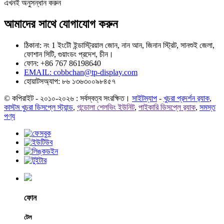
এখনই অনুসন্ধান করুন
আমাদের সাথে যোগাযোগ করুন
ঠিকানা: নং 1 ইংটৌ ইন্ডাস্ট্রিয়াল জোন, নান আন, জিনান স্ট্রিট, সানশুই জেলা,
ফোশান সিটি, গুয়াংডং প্রদেশ, চীন।
ফোন: +86 767 86198640
EMAIL:
cobbchan@tp-display.com
হোয়াটসঅ্যাপ: ৮৬ ১৩৬৩০০৯৮৪৫৭
© কপিরাইট - ২০১০-২০২৬ : সর্বস্বত্ব সংরক্ষিত।
সাইটম্যাপ
-
খুচরা প্রদর্শন র‍্যাক
,
কাস্টম খুচরা ডিসপ্লে স্ট্যান্ড
,
গন্ডোলা শেলভিং ইউনিট
,
পাইকারি ডিসপ্লে র‍্যাক
,
সমস্ত
পণ্য
ফোন
টেল