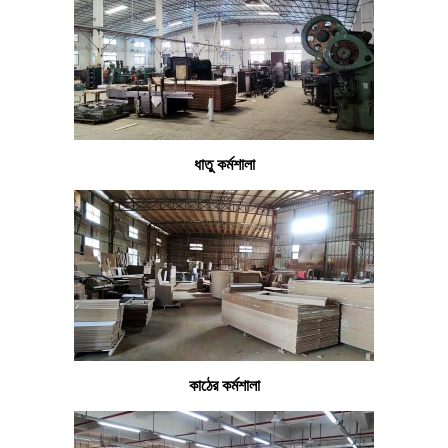
ধাতু কর্মশালা
কাঠের কর্মশালা