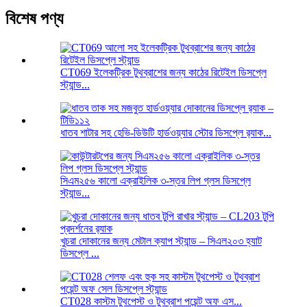
বিশেষ পণ্য
CT069 ইলেকট্রিক টুথব্রাশের জন্য কাঠের রিটেইল ডিসপ্লে
স্ট্যান্ড...
ধাতব শাটার সহ হেভি-ডিউটি ​​হার্ডওয়্যার স্টোর ডিসপ্লে র‍্যাক...
সিএম২৫৬ কালো এক্রাইলিক ৩-স্তর লিপ গ্লস ডিসপ্লে
স্ট্যান্ড...
খুচরা দোকানের জন্য মেটাল ক্যাপ স্ট্যান্ড – সিএল২০৩ হ্যাট
ডিসপ্লে ...
CT028 কাস্টম টুথপেস্ট ও টুথব্রাশ পয়েন্ট অফ এস...