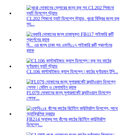
CL202 শিমানো হ্যাট ডিসপ্লে স্ট্যান্ড, খুচরা বিক্রির জন্য হুক
সহ...
বি... এর জন্য চাকা সহ এফবি১১৭ পাইকারি রুটি প্রদর্শনের
র‍্যাক
CL106 কাস্টমাইজড ক্যাপ ডিসপ্লে | কাঠের ঘূর্ণায়মান টুপি...
FL079 দোকানের জন্য সুপারমার্কেট স্ল্যাটওয়াল ডিসপ্লে
শেলফ...
FB214 অ্যাক্র সহ বাঁশের কাঠের রিটেইল কাউন্টারটপ
ডিসপ্লে...