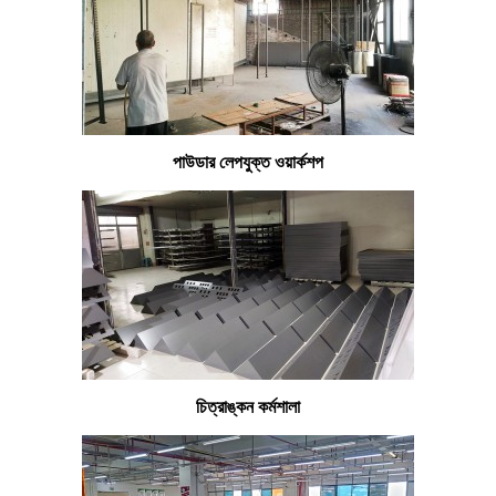
পাউডার লেপযুক্ত ওয়ার্কশপ
চিত্রাঙ্কন কর্মশালা