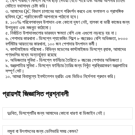
২. বেশি পরিমাণে কিনলে বিশেষ ছাড় দেওয়া যেতে পারে এবং আমরা আপনার চাহিদা
মেটাতে যথাসাধ্য চেষ্টা করি।
৩. আমাদের QC বিভাগ চালানের আগে পরিদর্শন করবে এবং ফলাফল ও প্রাসঙ্গিক
ছবিসহ QC প্রতিবেদনটি আপনাকে পাঠানো হবে।
৪. ১০০% পরিবেশবান্ধব উপাদান এবং কোনো দূষণ নেই, হালকা বা ভারী কাজের জন্য
উপযুক্ত এবং মজবুত কাঠামো।
৫. নির্বাচিত উপাদানগুলোর ভারবহন ক্ষমতা বেশি এবং এগুলো নড়বড়ে হয় না।
৬. পেশাদার কারখানা - ডিসপ্লে প্যাকেজিং শিল্পে ৮ বছরেরও বেশি অভিজ্ঞতা, ৮০০০
বর্গমিটার আয়তনের কারখানা, ১০০ জন পেশাদার উৎপাদন কর্মী।
৭. কাস্টমাইজড পরিষেবা - বিভিন্ন মডেলের কাস্টমাইজড ডিসপ্লে র‍্যাক, আমাদের
পণ্যগুলির মধ্যে অন্তর্ভুক্ত রয়েছে
৮. অভিজ্ঞতার সুবিধা - ডিসপ্লে ফার্নিচার তৈরিতে ৮ বছরের পেশাদার অভিজ্ঞতা।
৯. যন্ত্রপাতির সুবিধা - ডিসপ্লে ফার্নিচার তৈরির জন্য নিখুঁত প্রক্রিয়াকরণ যন্ত্রপাতির
সম্পূর্ণ সেট।
১০. আমরা বিনামূল্যে ইনস্টলেশন ড্রয়িং এবং ভিডিও নির্দেশনা প্রদান করি।
প্রায়শই জিজ্ঞাসিত প্রশ্নাবলী
দুঃখিত, ডিসপ্লেটির জন্য আমাদের কোনো ধারণা বা ডিজাইন নেই।
নমুনা বা উৎপাদনের জন্য ডেলিভারি সময় কেমন?