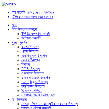
কল সাপোর্ট
+৮৬ ১৩৬৩০০৯৮৪৫৭
টেলিফোন
+৮৬ ৭৫৭ ৮৬১৯৮৬৪০
হোম
টিপি ডিসপ্লে সম্পর্কে
টিপি ডিসপ্লে নির্দেশাবলী
কর্মশালা প্রদর্শনী
খুচরা প্রদর্শন
কাঠের ডিসপ্লে
ধাতব ডিসপ্লে
অ্যাক্রিলিক ডিসপ্লে
ফ্লোর ডিসপ্লে
স্পিনার
POS ডিসপ্লে
একতরফা ডিসপ্লে
ডাবল সাইডেড ডিসপ্লে
৪-পার্শ্বযুক্ত ডিসপ্লে
কাউন্টারটপ ডিসপ্লে
ডিসপ্লে শেল্ভিং
দোকানের অভ্যন্তরীণ নকশা
শিল্প ফিক্সচার
খেলনা, শিশু ও পোষা প্রাণীর দোকানের ডিসপ্লে
স্বাস্থ্য ও সৌন্দর্য প্রদর্শনী