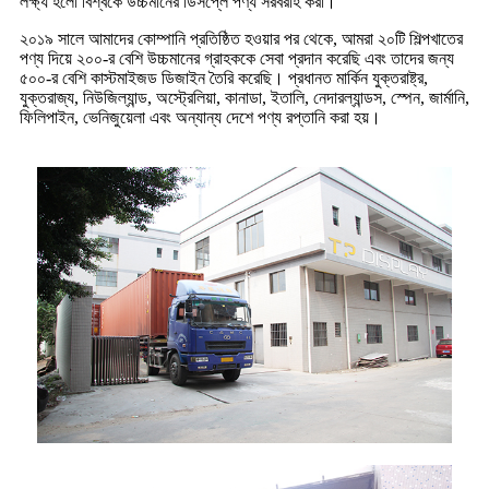
লক্ষ্য হলো বিশ্বকে উচ্চমানের ডিসপ্লে পণ্য সরবরাহ করা।
২০১৯ সালে আমাদের কোম্পানি প্রতিষ্ঠিত হওয়ার পর থেকে, আমরা ২০টি শিল্পখাতের
পণ্য দিয়ে ২০০-র বেশি উচ্চমানের গ্রাহককে সেবা প্রদান করেছি এবং তাদের জন্য
৫০০-র বেশি কাস্টমাইজড ডিজাইন তৈরি করেছি। প্রধানত মার্কিন যুক্তরাষ্ট্র,
যুক্তরাজ্য, নিউজিল্যান্ড, অস্ট্রেলিয়া, কানাডা, ইতালি, নেদারল্যান্ডস, স্পেন, জার্মানি,
ফিলিপাইন, ভেনিজুয়েলা এবং অন্যান্য দেশে পণ্য রপ্তানি করা হয়।