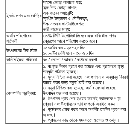
সহজে জোড়া লাগানো যায়;
স্ক্রু দিয়ে জোড়া লাগান;
এক বছরের ওয়ারেন্টি;
ইনস্টলেশন এবং বৈশিষ্ট্য
স্বাধীন উদ্ভাবন ও মৌলিকত্ব;
উচ্চ মাত্রার কাস্টমাইজেশন;
ভারী কাজের জন্য;
অর্ডার পরিশোধের
৩০% টি/টি ডিপোজিট হিসেবে এবং বাকি টাকা পণ্য
শর্তাবলী
প্রেরণের আগে পরিশোধ করতে হবে।
১০০০টির কম - ২০~২৫ দিন
উৎপাদনের লিড টাইম
১০০০টির বেশি হলে - ৩০~৪০ দিন
কাস্টমাইজড পরিষেবা
রঙ / লোগো / আকার / কাঠামো নকশা
১. পণ্যের বিবরণ গ্রহণ করা হয়েছে এবং গ্রাহককে মূল্য
উদ্ধৃতি পাঠানো হয়েছে।
২. মূল্য নিশ্চিত করা হয়েছে এবং গুণমান ও অন্যান্য বিবরণ
যাচাই করার জন্য নমুনা তৈরি করা হয়েছে।
৩. নমুনা নিশ্চিত করা হয়েছে, অর্ডার দেওয়া হয়েছে,
কোম্পানির প্রক্রিয়া:
উৎপাদন শুরু করা হয়েছে।
৪. উৎপাদন প্রায় শেষ হওয়ার আগেই গ্রাহককে পণ্য
প্রেরণ এবং উৎপাদনের ছবি সম্পর্কে অবহিত করুন।
৫. কন্টেইনার লোড করার আগে অবশিষ্ট তহবিল গ্রহণ করা
হয়েছে।
৬. গ্রাহকের কাছ থেকে সময়মতো মতামত ও তথ্য।