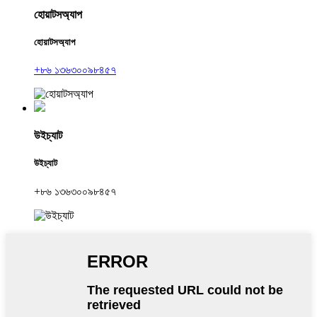
হোয়াটসঅ্যাপ
হোয়াটসঅ্যাপ
+৮৬ ১৩৬৩০০৯৮৪৫৭
উইচ্যাট
উইচ্যাট
+৮৬ ১৩৬৩০০৯৮৪৫৭