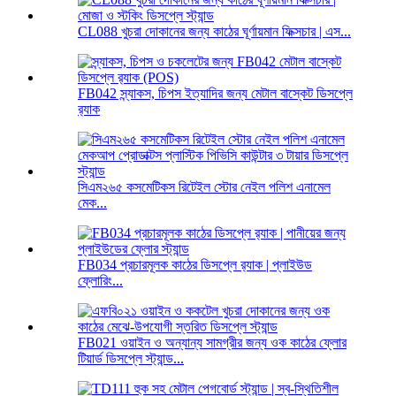
CL088 খুচরা দোকানের জন্য কাঠের ঘূর্ণায়মান ফিক্সচার | এস...
FB042 স্ন্যাকস, চিপস ইত্যাদির জন্য মেটাল বাস্কেট ডিসপ্লে
র‍্যাক
সিএম২৬৫ কসমেটিকস রিটেইল স্টোর নেইল পলিশ এনামেল
মেক...
FB034 প্রচারমূলক কাঠের ডিসপ্লে র‍্যাক | প্লাইউড
ফ্লোরিং...
FB021 ওয়াইন ও অন্যান্য সামগ্রীর জন্য ওক কাঠের ফ্লোর
টিয়ার্ড ডিসপ্লে স্ট্যান্ড...