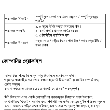
সম্পূর্ণ খুলে ফেলা যায় এমন যন্ত্রাংশ / সম্পূর্ণ প্রস্তুত
প্যাকেজিং ডিজাইন
প্যাকিং
১. ৫ স্তর বিশিষ্ট শক্ত কাগজের বাক্স।
প্যাকেজ পদ্ধতি
২. কার্ডবোর্ডের বাক্সসহ কাঠের ফ্রেম।
৩. ধোঁয়াবিহীন প্লাইউড বাক্স
শক্ত ফোম / স্ট্রেচ ফিল্ম / পার্ল উল / কর্নার প্রোটেক্টর /
প্যাকেজিং উপকরণ
বাবল র‍্যাপ
কোম্পানির প্রোফাইল
আমরা উচ্চ মানের ডিসপ্লে পণ্য উৎপাদনে মনোনিবেশ করি।
শুধুমাত্র ধারাবাহিক মান বজায় রাখার মাধ্যমেই দীর্ঘমেয়াদী ব্যবসায়িক সম্পর্ক গড়ে
তোলা সম্ভব।
কখনো কখনো গুণমানের চেয়ে মানানসই হওয়া বেশি গুরুত্বপূর্ণ।
টিপি ডিসপ্লে এমন একটি কোম্পানি যা প্রচারমূলক ডিসপ্লে পণ্য উৎপাদন,
কাস্টমাইজড ডিজাইন সমাধান এবং পেশাদারী পরামর্শের ক্ষেত্রে পূর্ণাঙ্গ পরিষেবা প্রদান
করে। আমাদের শক্তি হলো পরিষেবা, দক্ষতা এবং পণ্যের পূর্ণাঙ্গ সম্ভার, যার মূল