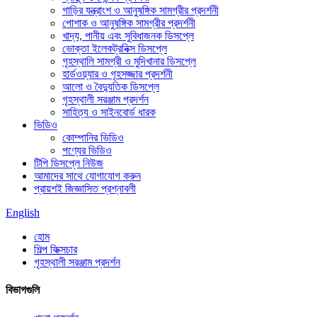
গাড়ির যন্ত্রাংশ ও আনুষঙ্গিক সামগ্রীর প্রদর্শনী
পোশাক ও আনুষঙ্গিক সামগ্রীর প্রদর্শনী
খাদ্য, পানীয় এবং সুবিধাজনক ডিসপ্লে
ভোক্তা ইলেকট্রনিক্স ডিসপ্লে
গৃহস্থালি সামগ্রী ও মুদিখানার ডিসপ্লে
হার্ডওয়্যার ও গৃহসজ্জার প্রদর্শনী
আলো ও বৈদ্যুতিক ডিসপ্লে
গৃহস্থালী সরঞ্জাম প্রদর্শন
সাহিত্য ও সাইনবোর্ড ধারক
ভিডিও
কোম্পানির ভিডিও
পণ্যের ভিডিও
টিপি ডিসপ্লে নিউজ
আমাদের সাথে যোগাযোগ করুন
প্রায়শই জিজ্ঞাসিত প্রশ্নাবলী
English
হোম
শিল্প ফিক্সচার
গৃহস্থালী সরঞ্জাম প্রদর্শন
বিভাগগুলি