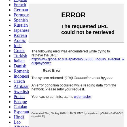
French
German
Portuguese
Spanish
Russian
Japanese
Korean
Arabic
Irish
Greek
Turkish
Italian
Danish
Romanian
Indonesian
Czech
Afrikaans
Swedish
Polish
Basque
Catalan
Esperanto
Hindi
Lao