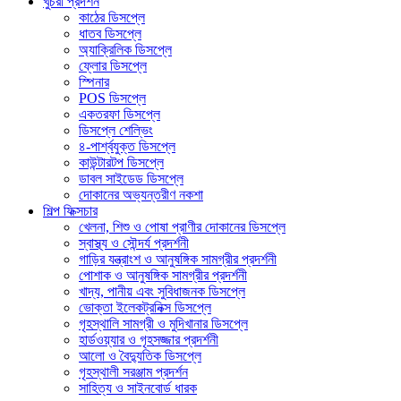
খুচরা প্রদর্শন
কাঠের ডিসপ্লে
ধাতব ডিসপ্লে
অ্যাক্রিলিক ডিসপ্লে
ফ্লোর ডিসপ্লে
স্পিনার
POS ডিসপ্লে
একতরফা ডিসপ্লে
ডিসপ্লে শেল্ভিং
৪-পার্শ্বযুক্ত ডিসপ্লে
কাউন্টারটপ ডিসপ্লে
ডাবল সাইডেড ডিসপ্লে
দোকানের অভ্যন্তরীণ নকশা
শিল্প ফিক্সচার
খেলনা, শিশু ও পোষা প্রাণীর দোকানের ডিসপ্লে
স্বাস্থ্য ও সৌন্দর্য প্রদর্শনী
গাড়ির যন্ত্রাংশ ও আনুষঙ্গিক সামগ্রীর প্রদর্শনী
পোশাক ও আনুষঙ্গিক সামগ্রীর প্রদর্শনী
খাদ্য, পানীয় এবং সুবিধাজনক ডিসপ্লে
ভোক্তা ইলেকট্রনিক্স ডিসপ্লে
গৃহস্থালি সামগ্রী ও মুদিখানার ডিসপ্লে
হার্ডওয়্যার ও গৃহসজ্জার প্রদর্শনী
আলো ও বৈদ্যুতিক ডিসপ্লে
গৃহস্থালী সরঞ্জাম প্রদর্শন
সাহিত্য ও সাইনবোর্ড ধারক