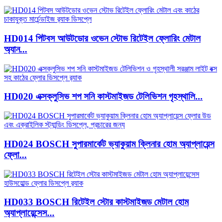
HD014 পিটবস আউটডোর ওভেন স্টোভ রিটেইল ফ্লোরিং মেটাল
অ্যান...
HD020 এক্সক্লুসিভ শপ সনি কাস্টমাইজড টেলিভিশন গৃহস্থালি...
HD024 BOSCH সুপারমার্কেট ভ্যাকুয়াম ক্লিনার হোম অ্যাপ্লায়েন্স
ফ্লো...
HD033 BOSCH রিটেইল স্টোর কাস্টমাইজড মেটাল হোম
অ্যাপ্লায়েন্সেস...