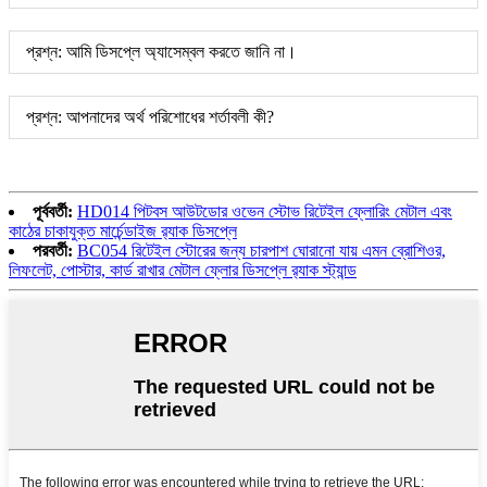
প্রশ্ন: আমি ডিসপ্লে অ্যাসেম্বল করতে জানি না।
প্রশ্ন: আপনাদের অর্থ পরিশোধের শর্তাবলী কী?
পূর্ববর্তী:
HD014 পিটবস আউটডোর ওভেন স্টোভ রিটেইল ফ্লোরিং মেটাল এবং
কাঠের চাকাযুক্ত মার্চেন্ডাইজ র‍্যাক ডিসপ্লে
পরবর্তী:
BC054 রিটেইল স্টোরের জন্য চারপাশ ঘোরানো যায় এমন ব্রোশিওর,
লিফলেট, পোস্টার, কার্ড রাখার মেটাল ফ্লোর ডিসপ্লে র‍্যাক স্ট্যান্ড