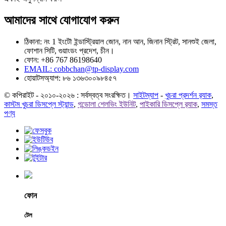
আমাদের সাথে যোগাযোগ করুন
ঠিকানা: নং 1 ইংটৌ ইন্ডাস্ট্রিয়াল জোন, নান আন, জিনান স্ট্রিট, সানশুই জেলা,
ফোশান সিটি, গুয়াংডং প্রদেশ, চীন।
ফোন: +86 767 86198640
EMAIL:
cobbchan@tp-display.com
হোয়াটসঅ্যাপ: ৮৬ ১৩৬৩০০৯৮৪৫৭
© কপিরাইট - ২০১০-২০২৬ : সর্বস্বত্ব সংরক্ষিত।
সাইটম্যাপ
-
খুচরা প্রদর্শন র‍্যাক
,
কাস্টম খুচরা ডিসপ্লে স্ট্যান্ড
,
গন্ডোলা শেলভিং ইউনিট
,
পাইকারি ডিসপ্লে র‍্যাক
,
সমস্ত
পণ্য
ফোন
টেল