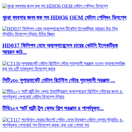
খুচরা ব্যবসার জন্য হুক সহ HD036 OEM মেটাল শেল্ভিং ডিসপ্লে
HD037 ফিলিপস হোম অ্যাপ্লায়েন্সেস চায়ের কেটলি ইলেকট্রিক
আয়রন কাঠ...
সিটি১৩০ সুপারমার্কেট মেটাল রিটেইল স্টোর গৃহস্থালী সরঞ্জাম ...
টিডি১০৭ স্মার্ট মাল্টি-টুল ব্লেড শিল্প সরঞ্জাম ৪ পার্শ্বযুক্ত...