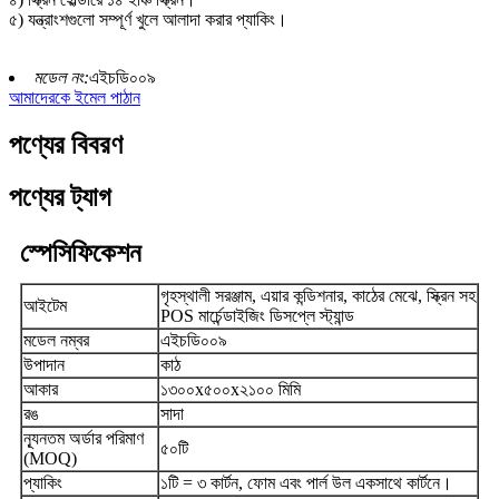
৫) যন্ত্রাংশগুলো সম্পূর্ণ খুলে আলাদা করার প্যাকিং।
মডেল নং:
এইচডি০০৯
আমাদেরকে ইমেল পাঠান
পণ্যের বিবরণ
পণ্যের ট্যাগ
স্পেসিফিকেশন
গৃহস্থালী সরঞ্জাম, এয়ার কন্ডিশনার, কাঠের মেঝে, স্ক্রিন সহ
আইটেম
POS মার্চেন্ডাইজিং ডিসপ্লে স্ট্যান্ড
মডেল নম্বর
এইচডি০০৯
উপাদান
কাঠ
আকার
১৩০০x৫০০x২১০০ মিমি
রঙ
সাদা
ন্যূনতম অর্ডার পরিমাণ
৫০টি
(MOQ)
প্যাকিং
১টি = ৩ কার্টন, ফোম এবং পার্ল উল একসাথে কার্টনে।