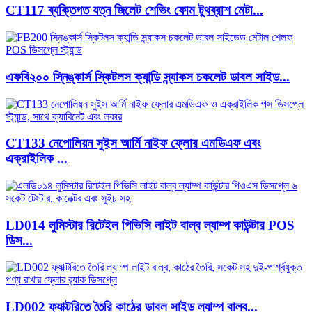
CT117 ব্যক্তিগত যত্ন জিলেট শেভিং ফোম টুথব্রাশ মেটা...
এফবি২০০ স্নিঙ্কার্স স্কিটলস ক্যান্ডি স্ন্যাকস চকলেট ডাবল সাইড...
CT133 নেপোলিয়ন সুইস আর্মি নাইফ ফ্লোর এমডিএফ এবং
এক্রাইলিক ...
LD014 লুমিস্টার রিটেইল পিভিসি লাইট বাল্ব ল্যাম্প কাউন্টার POS
ডিস...
LD002 ফ্যাক্টরিতে তৈরি কাঠের ডাবল সাইড ল্যাম্প বাল্ব...