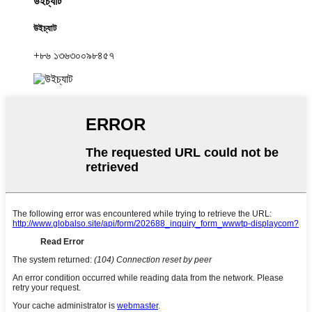
উইচ্যাট
উইচ্যাট
+৮৬ ১৩৬৩০০৯৮৪৫৭