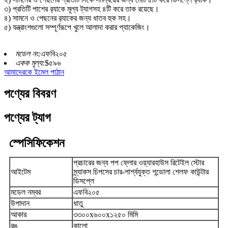
৩) প্রতিটি পাশের র‍্যাকে মূল্য ট্যাগসহ ৪টি করে তাক রয়েছে।
৪) সামনে ও পেছনের র‍্যাকের জন্য ধাতব হুক সহ।
৫) যন্ত্রাংশগুলো সম্পূর্ণরূপে খুলে আলাদা করার প্যাকেজিং।
মডেল নং:
এফবি২০৫
একক মূল্য:
$৫৯৬
আমাদেরকে ইমেল পাঠান
পণ্যের বিবরণ
পণ্যের ট্যাগ
স্পেসিফিকেশন
প্রচারের জন্য পপ ফ্লোর ওয়্যারহাউস রিটেইল স্টোর
আইটেম
স্ন্যাকস চিপসের চার-পার্শ্বযুক্ত গন্ডোলা শেলফ কাউন্টার
ডিসপ্লে
মডেল নম্বর
এফবি২০৫
উপাদান
ধাতু
আকার
৩৩০০x৬০০x১২৫০ মিমি
রঙ
কালো