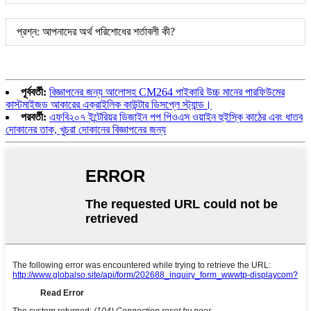
প্রশ্ন: আপনাদের অর্থ পরিশোধের শর্তাবলী কী?
পূর্ববর্তী:
বিজ্ঞাপনের জন্য আলোসহ CM264 পাইকারি উচ্চ মানের পারফিউমের
কাস্টমাইজড আকারের এক্রাইলিক কাউন্টার ডিসপ্লে স্ট্যান্ড।
পরবর্তী:
এফবি২০৭ ইন্টেরিয়র ডিজাইন পপ পিওএস ওয়াইন হুইস্কি কাঠের এবং ধাতব
দোকানের তাক, খুচরা দোকানের বিজ্ঞাপনের জন্য