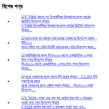
বিশেষ পণ্য
CT069 ইলেকট্রিক টুথব্রাশের জন্য কাঠের রিটেইল ডিসপ্লে
স্ট্যান্ড...
ধাতব শাটার সহ হেভি-ডিউটি ​​হার্ডওয়্যার স্টোর ডিসপ্লে র‍্যাক...
সিএম২৫৬ কালো এক্রাইলিক ৩-স্তর লিপ গ্লস ডিসপ্লে
স্ট্যান্ড...
খুচরা দোকানের জন্য মেটাল ক্যাপ স্ট্যান্ড – সিএল২০৩ হ্যাট
ডিসপ্লে ...
CT028 কাস্টম টুথপেস্ট ও টুথব্রাশ পয়েন্ট অফ এস...