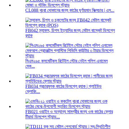
CL088 খুচরা দোকানের জন্য কাঠের ঘূর্ণায়মান ফিক্সচার | এস...
FB042 স্ন্যাকস, চিপস ইত্যাদির জন্য মেটাল বাস্কেট ডিসপ্লে
র‍্যাক
সিএম২৬৫ কসমেটিকস রিটেইল স্টোর নেইল পলিশ এনামেল
মেক...
FB034 প্রচারমূলক কাঠের ডিসপ্লে র‍্যাক | প্লাইউড
ফ্লোরিং...
FB021 ওয়াইন ও অন্যান্য সামগ্রীর জন্য ওক কাঠের ফ্লোর
টিয়ার্ড ডিসপ্লে স্ট্যান্ড...