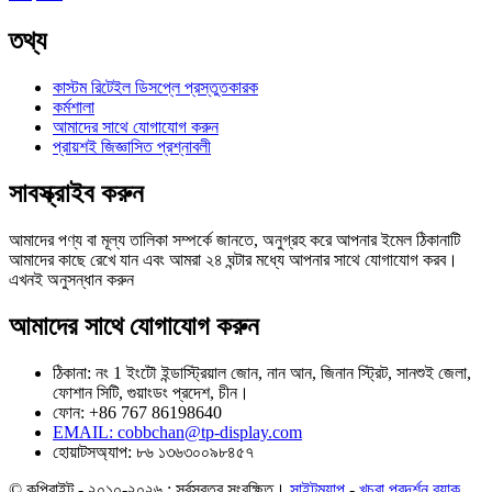
তথ্য
কাস্টম রিটেইল ডিসপ্লে প্রস্তুতকারক
কর্মশালা
আমাদের সাথে যোগাযোগ করুন
প্রায়শই জিজ্ঞাসিত প্রশ্নাবলী
সাবস্ক্রাইব করুন
আমাদের পণ্য বা মূল্য তালিকা সম্পর্কে জানতে, অনুগ্রহ করে আপনার ইমেল ঠিকানাটি
আমাদের কাছে রেখে যান এবং আমরা ২৪ ঘন্টার মধ্যে আপনার সাথে যোগাযোগ করব।
এখনই অনুসন্ধান করুন
আমাদের সাথে যোগাযোগ করুন
ঠিকানা: নং 1 ইংটৌ ইন্ডাস্ট্রিয়াল জোন, নান আন, জিনান স্ট্রিট, সানশুই জেলা,
ফোশান সিটি, গুয়াংডং প্রদেশ, চীন।
ফোন: +86 767 86198640
EMAIL:
cobbchan@tp-display.com
হোয়াটসঅ্যাপ: ৮৬ ১৩৬৩০০৯৮৪৫৭
© কপিরাইট - ২০১০-২০২৬ : সর্বস্বত্ব সংরক্ষিত।
সাইটম্যাপ
-
খুচরা প্রদর্শন র‍্যাক
,