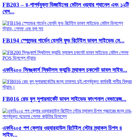
FB203 – ৪-পার্শ্বযুক্ত ডিজাইনের মেটাল ওয়্যার প্যানেল এবং ১২টি
বেস...
FB194 স্প্লেন্ডর গার্ডেন হেলদি ফুড রিটেইল ডাবল সাইডেড মে...
এফবি২০০ স্নিঙ্কার্স স্কিটলস ক্যান্ডি স্ন্যাকস চকলেট ডাবল সাইড...
FB016 রেড বুল সুপারমার্কেট ডাবল সাইডেড ফাংশনাল বেভারেজ...
এফবি২০৫ পপ ফ্লোর ওয়্যারহাউস রিটেইল স্টোর স্ন্যাকস চিপস ৪
সাইড...