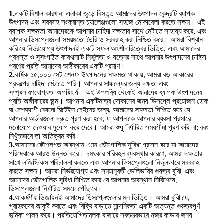
1.
একটি বিশাল কারখানা এলাকা জুড়ে বিস্তৃত আমাদের উৎপাদন কেন্দ্রটি ব্যাপক
উৎপাদন এবং সরবরাহ সংক্রান্ত চ্যালেঞ্জগুলো সহজে মোকাবেলা করতে সক্ষম। এই
ব্যাপক সক্ষমতা আমাদেরকে আপনার চাহিদা দক্ষতার সাথে মেটাতে সাহায্য করে, এবং
আপনার ডিসপ্লেগুলো সময়মতো তৈরি ও সরবরাহ করা নিশ্চিত করে। আমরা বিশ্বাস
করি যে নির্ভরযোগ্য উৎপাদনই একটি সফল অংশীদারিত্বের ভিত্তি, এবং আমাদের
প্রশস্ত ও সুসংগঠিত কারখানাটি নির্ভুলতা ও যত্নের সাথে আপনার উৎপাদনের চাহিদা
পূরণের প্রতি আমাদের অঙ্গীকারের একটি প্রমাণ।
2.
বার্ষিক ১৫,০০০ সেট শেলফ উৎপাদনের সক্ষমতা থাকায়, আমরা বড় আকারের
প্রকল্পের চাহিদা মেটাতে পারি। আপনার সাফল্যের জন্য দক্ষতা এবং
সম্প্রসারণযোগ্যতা অপরিহার্য—এই উপলব্ধি থেকেই আমাদের ব্যাপক উৎপাদনের
প্রতি অঙ্গীকারের জন্ম। আপনার একটিমাত্র দোকানের জন্য ডিসপ্লে প্রয়োজন হোক
বা দেশব্যাপী কোনো রিটেইল চেইনের জন্য, আমাদের সক্ষমতা নিশ্চিত করে যে
আপনার অর্ডারগুলো দ্রুত পূরণ করা হবে, যা আপনাকে আপনার ব্যবসা প্রসারে
মনোযোগ দেওয়ার সুযোগ করে দেবে। আমরা শুধু নির্ধারিত সময়সীমা পূরণ করি না; বরং
নিখুঁতভাবে তা অতিক্রম করি।
3.
আমাদের কৌশলগত অবস্থান এমন ভৌগোলিক সুবিধা প্রদান করে যা আমাদের
পরিষেবাকে আরও উন্নত করে। চমৎকার পরিবহন ব্যবস্থার কারণে, আমরা দক্ষতার
সাথে লজিস্টিকস পরিচালনা করতে এবং আপনার ডিসপ্লেগুলো নির্ভুলভাবে সরবরাহ
করতে সক্ষম। আমরা নির্ভরযোগ্য এবং সময়ানুবর্তী ডেলিভারির গুরুত্ব বুঝি, এবং
আমাদের ভৌগোলিক সুবিধা নিশ্চিত করে যে আপনার অবস্থান নির্বিশেষে,
ডিসপ্লেগুলো নির্ধারিত সময়ে পৌঁছাবে।
4.
আকর্ষণীয় ডিজাইনই আমাদের ডিসপ্লেগুলোর মূল ভিত্তি। আমরা বুঝি যে,
গ্রাহকদের আকৃষ্ট করতে এবং বিক্রি বাড়াতে নান্দনিকতা একটি অত্যন্ত গুরুত্বপূর্ণ
ভূমিকা পালন করে। প্রতিযোগিতামূলক বাজারে স্বতন্ত্রভাবে নজর কাড়ার জন্য