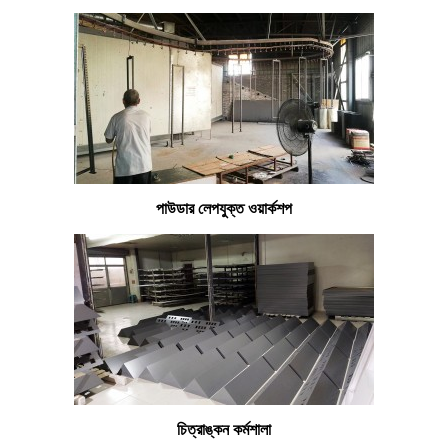
পাউডার লেপযুক্ত ওয়ার্কশপ
চিত্রাঙ্কন কর্মশালা