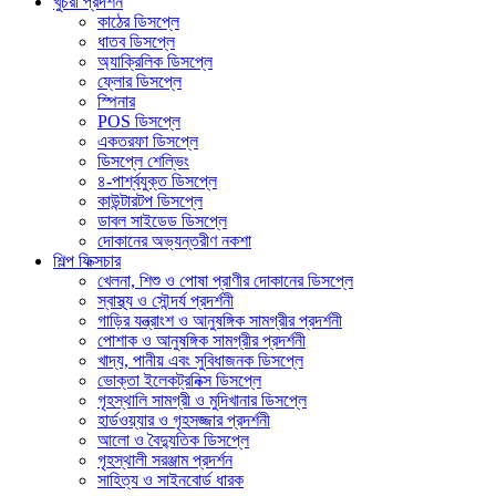
খুচরা প্রদর্শন
কাঠের ডিসপ্লে
ধাতব ডিসপ্লে
অ্যাক্রিলিক ডিসপ্লে
ফ্লোর ডিসপ্লে
স্পিনার
POS ডিসপ্লে
একতরফা ডিসপ্লে
ডিসপ্লে শেল্ভিং
৪-পার্শ্বযুক্ত ডিসপ্লে
কাউন্টারটপ ডিসপ্লে
ডাবল সাইডেড ডিসপ্লে
দোকানের অভ্যন্তরীণ নকশা
শিল্প ফিক্সচার
খেলনা, শিশু ও পোষা প্রাণীর দোকানের ডিসপ্লে
স্বাস্থ্য ও সৌন্দর্য প্রদর্শনী
গাড়ির যন্ত্রাংশ ও আনুষঙ্গিক সামগ্রীর প্রদর্শনী
পোশাক ও আনুষঙ্গিক সামগ্রীর প্রদর্শনী
খাদ্য, পানীয় এবং সুবিধাজনক ডিসপ্লে
ভোক্তা ইলেকট্রনিক্স ডিসপ্লে
গৃহস্থালি সামগ্রী ও মুদিখানার ডিসপ্লে
হার্ডওয়্যার ও গৃহসজ্জার প্রদর্শনী
আলো ও বৈদ্যুতিক ডিসপ্লে
গৃহস্থালী সরঞ্জাম প্রদর্শন
সাহিত্য ও সাইনবোর্ড ধারক