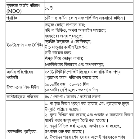
ন্যূনতম অর্ডার পরিমাণ
৫০টি
(MOQ)
প্যাকিং
১টি = ৫ কার্টন, ফোম এবং পার্ল উল একসাথে কার্টনে।
সহজে জোড়া লাগানো যায়;
নথি বা ভিডিও, অথবা অনলাইন সহায়তা;
ব্যবহারের জন্য প্রস্তুত;
স্বাধীন উদ্ভাবন ও মৌলিকত্ব;
ইনস্টলেশন এবং বৈশিষ্ট্য
উচ্চ মাত্রার কাস্টমাইজেশন;
ভারী কাজের জন্য;
স্ক্রু দিয়ে জোড়া লাগান;
A
মডিউলার ডিজাইন এবং অপশনসমূহ;
M
অর্ডার পরিশোধের
৩০% টি/টি ডিপোজিট হিসেবে এবং বাকি টাকা পণ্য
শর্তাবলী
প্রেরণের আগে পরিশোধ করতে হবে।
১০০০টির কম - ২০~২৫ দিন
উৎপাদনের লিড টাইম
১০০০টির বেশি হলে - ৩০~৪০ দিন
কাস্টমাইজড পরিষেবা
রঙ / লোগো / আকার / কাঠামো নকশা
১. পণ্যের বিবরণ গ্রহণ করা হয়েছে এবং গ্রাহককে মূল্য
উদ্ধৃতি পাঠানো হয়েছে।
২. মূল্য নিশ্চিত করা হয়েছে এবং গুণমান ও অন্যান্য বিবরণ
যাচাই করার জন্য নমুনা তৈরি করা হয়েছে।
৩. নমুনা নিশ্চিত করা হয়েছে, অর্ডার দেওয়া হয়েছে,
কোম্পানির প্রক্রিয়া:
উৎপাদন শুরু করা হয়েছে।
৪. উৎপাদন প্রায় শেষ হওয়ার আগেই গ্রাহককে পণ্য