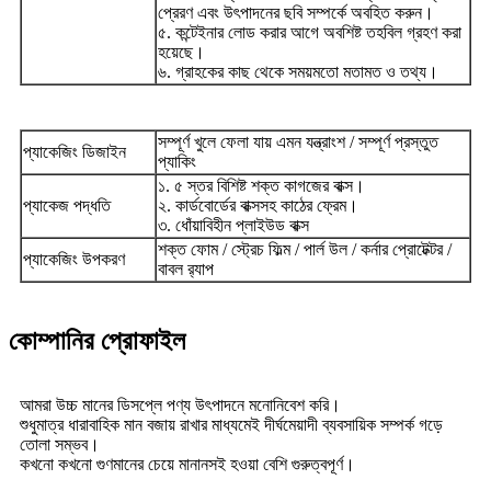
প্রেরণ এবং উৎপাদনের ছবি সম্পর্কে অবহিত করুন।
৫. কন্টেইনার লোড করার আগে অবশিষ্ট তহবিল গ্রহণ করা
হয়েছে।
৬. গ্রাহকের কাছ থেকে সময়মতো মতামত ও তথ্য।
সম্পূর্ণ খুলে ফেলা যায় এমন যন্ত্রাংশ / সম্পূর্ণ প্রস্তুত
প্যাকেজিং ডিজাইন
প্যাকিং
১. ৫ স্তর বিশিষ্ট শক্ত কাগজের বাক্স।
প্যাকেজ পদ্ধতি
২. কার্ডবোর্ডের বাক্সসহ কাঠের ফ্রেম।
৩. ধোঁয়াবিহীন প্লাইউড বাক্স
শক্ত ফোম / স্ট্রেচ ফিল্ম / পার্ল উল / কর্নার প্রোটেক্টর /
প্যাকেজিং উপকরণ
বাবল র‍্যাপ
কোম্পানির প্রোফাইল
আমরা উচ্চ মানের ডিসপ্লে পণ্য উৎপাদনে মনোনিবেশ করি।
শুধুমাত্র ধারাবাহিক মান বজায় রাখার মাধ্যমেই দীর্ঘমেয়াদী ব্যবসায়িক সম্পর্ক গড়ে
তোলা সম্ভব।
কখনো কখনো গুণমানের চেয়ে মানানসই হওয়া বেশি গুরুত্বপূর্ণ।