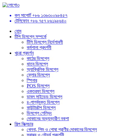
কল সাপোর্ট
+৮৬ ১৩৬৩০০৯৮৪৫৭
টেলিফোন
+৮৬ ৭৫৭ ৮৬১৯৮৬৪০
হোম
টিপি ডিসপ্লে সম্পর্কে
টিপি ডিসপ্লে নির্দেশাবলী
কর্মশালা প্রদর্শনী
খুচরা প্রদর্শন
কাঠের ডিসপ্লে
ধাতব ডিসপ্লে
অ্যাক্রিলিক ডিসপ্লে
ফ্লোর ডিসপ্লে
স্পিনার
POS ডিসপ্লে
একতরফা ডিসপ্লে
ডাবল সাইডেড ডিসপ্লে
৪-পার্শ্বযুক্ত ডিসপ্লে
কাউন্টারটপ ডিসপ্লে
ডিসপ্লে শেল্ভিং
দোকানের অভ্যন্তরীণ নকশা
শিল্প ফিক্সচার
খেলনা, শিশু ও পোষা প্রাণীর দোকানের ডিসপ্লে
স্বাস্থ্য ও সৌন্দর্য প্রদর্শনী