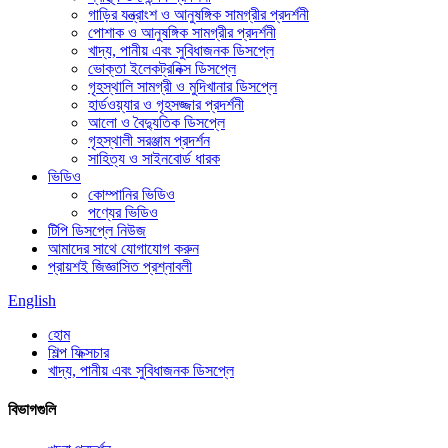
গাড়ির যন্ত্রাংশ ও আনুষঙ্গিক সামগ্রীর প্রদর্শনী
পোশাক ও আনুষঙ্গিক সামগ্রীর প্রদর্শনী
খাদ্য, পানীয় এবং সুবিধাজনক ডিসপ্লে
ভোক্তা ইলেকট্রনিক্স ডিসপ্লে
গৃহস্থালি সামগ্রী ও মুদিখানার ডিসপ্লে
হার্ডওয়্যার ও গৃহসজ্জার প্রদর্শনী
আলো ও বৈদ্যুতিক ডিসপ্লে
গৃহস্থালী সরঞ্জাম প্রদর্শন
সাহিত্য ও সাইনবোর্ড ধারক
ভিডিও
কোম্পানির ভিডিও
পণ্যের ভিডিও
টিপি ডিসপ্লে নিউজ
আমাদের সাথে যোগাযোগ করুন
প্রায়শই জিজ্ঞাসিত প্রশ্নাবলী
English
হোম
শিল্প ফিক্সচার
খাদ্য, পানীয় এবং সুবিধাজনক ডিসপ্লে
বিভাগগুলি