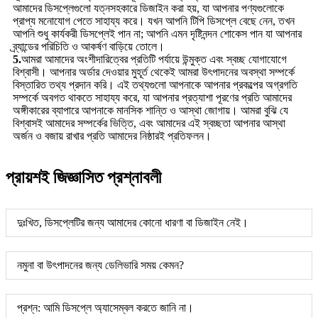
আমাদের ডিসপ্লেগুলো যত্নসহকারে ডিজাইন করা হয়, যা আপনার পণ্যগুলোকে
প্রাপ্য মনোযোগ পেতে সাহায্য করে। যখন আপনি টিপি ডিসপ্লে বেছে নেন, তখন
আপনি শুধু কার্যকরী ডিসপ্লেই পান না; আপনি এমন দৃষ্টিনন্দন শোকেস পান যা আপনার
ব্র্যান্ডের পরিচিতি ও আকর্ষণ বাড়িয়ে তোলে।
5.
আমরা আমাদের অংশীদারিত্বের প্রতিটি পর্যায়ে উন্মুক্ত এবং স্বচ্ছ যোগাযোগে
বিশ্বাসী। আপনার অর্ডার দেওয়ার মুহূর্ত থেকেই আমরা উৎপাদনের অবস্থা সম্পর্কে
বিস্তারিত তথ্য প্রদান করি। এই তথ্যগুলো আপনাকে আপনার প্রকল্পের অগ্রগতি
সম্পর্কে অবগত থাকতে সাহায্য করে, যা আপনার প্রত্যাশা পূরণের প্রতি আমাদের
অঙ্গীকারের ব্যাপারে আপনাকে মানসিক শান্তি ও আস্থা জোগায়। আমরা বুঝি যে
বিশ্বাসই আমাদের সম্পর্কের ভিত্তি, এবং আমাদের এই স্বচ্ছতা আপনার আস্থা
অর্জন ও বজায় রাখার প্রতি আমাদের নিষ্ঠারই প্রতিফলন।
প্রায়শই জিজ্ঞাসিত প্রশ্নাবলী
দুঃখিত, ডিসপ্লেটির জন্য আমাদের কোনো ধারণা বা ডিজাইন নেই।
নমুনা বা উৎপাদনের জন্য ডেলিভারি সময় কেমন?
প্রশ্ন: আমি ডিসপ্লে অ্যাসেম্বল করতে জানি না।