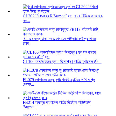
CL202 শিমানো হ্যাট ডিসপ্লে স্ট্যান্ড, খুচরা বিক্রির জন্য হুক
সহ...
বি... এর জন্য চাকা সহ এফবি১১৭ পাইকারি রুটি প্রদর্শনের
র‍্যাক
CL106 কাস্টমাইজড ক্যাপ ডিসপ্লে | কাঠের ঘূর্ণায়মান টুপি...
FL079 দোকানের জন্য সুপারমার্কেট স্ল্যাটওয়াল ডিসপ্লে
শেলফ...
FB214 অ্যাক্র সহ বাঁশের কাঠের রিটেইল কাউন্টারটপ
ডিসপ্লে...