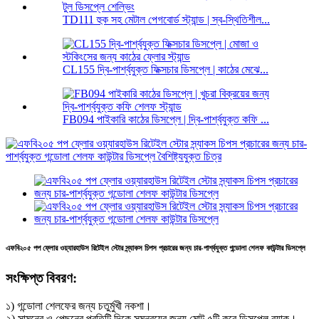
TD111 হুক সহ মেটাল পেগবোর্ড স্ট্যান্ড | স্ব-স্থিতিশীল...
CL155 দ্বি-পার্শ্বযুক্ত ফিক্সচার ডিসপ্লে | কাঠের মেঝে...
FB094 পাইকারি কাঠের ডিসপ্লে | দ্বি-পার্শ্বযুক্ত কফি ...
এফবি২০৫ পপ ফ্লোর ওয়্যারহাউস রিটেইল স্টোর স্ন্যাকস চিপস প্রচারের জন্য চার-পার্শ্বযুক্ত গন্ডোলা শেলফ কাউন্টার ডিসপ্লে
সংক্ষিপ্ত বিবরণ:
১) গন্ডোলা শেলফের জন্য চতুর্মুখী নকশা।
২) সামনের ও পেছনের প্রতিটি দিকে সমন্বয়ের জন্য মোট ৫টি করে ডিসপ্লে র‍্যাক।