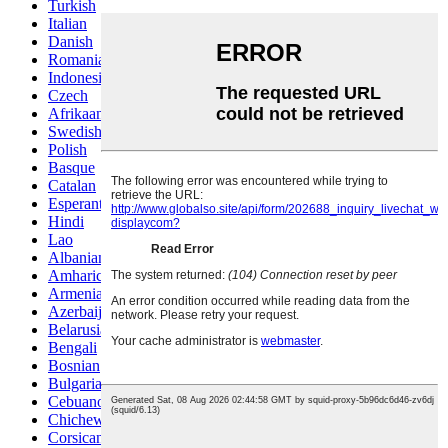
Turkish
Italian
Danish
Romanian
Indonesian
Czech
Afrikaans
Swedish
Polish
Basque
Catalan
Esperanto
Hindi
Lao
Albanian
Amharic
Armenian
Azerbaijani
Belarusian
Bengali
Bosnian
Bulgarian
Cebuano
Chichewa
Corsican