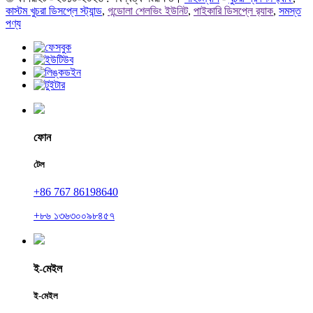
কাস্টম খুচরা ডিসপ্লে স্ট্যান্ড
,
গন্ডোলা শেলভিং ইউনিট
,
পাইকারি ডিসপ্লে র‍্যাক
,
সমস্ত
পণ্য
ফোন
টেল
+86 767 86198640
+৮৬ ১৩৬৩০০৯৮৪৫৭
ই-মেইল
ই-মেইল