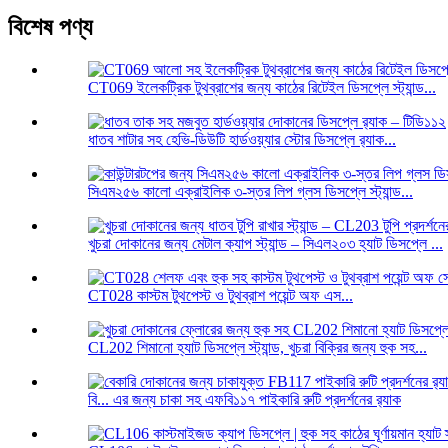
বিশেষ পণ্য
CT069 ইলেকট্রিক টুথব্রাশের জন্য কাঠের রিটেইল ডিসপ্লে স্ট্যান্ড...
ধাতব শাটার সহ হেভি-ডিউটি ​​হার্ডওয়্যার স্টোর ডিসপ্লে র‍্যাক...
সিএম২৫৬ কালো এক্রাইলিক ৩-স্তর লিপ গ্লস ডিসপ্লে স্ট্যান্ড...
খুচরা দোকানের জন্য মেটাল ক্যাপ স্ট্যান্ড – সিএল২০৩ হ্যাট ডিসপ্লে ...
CT028 কাস্টম টুথপেস্ট ও টুথব্রাশ পয়েন্ট অফ এস...
CL202 শিমানো হ্যাট ডিসপ্লে স্ট্যান্ড, খুচরা বিক্রির জন্য হুক সহ...
বি... এর জন্য চাকা সহ এফবি১১৭ পাইকারি রুটি প্রদর্শনের র‍্যাক