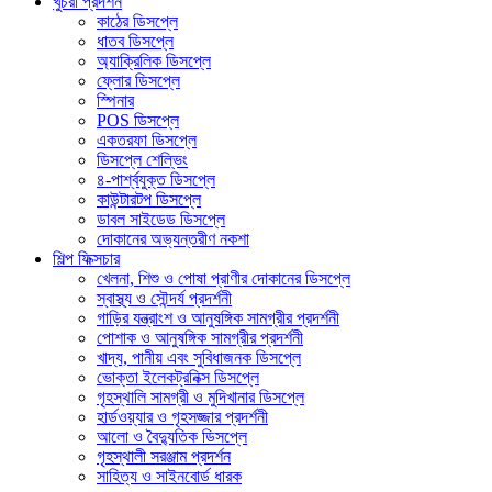
খুচরা প্রদর্শন
কাঠের ডিসপ্লে
ধাতব ডিসপ্লে
অ্যাক্রিলিক ডিসপ্লে
ফ্লোর ডিসপ্লে
স্পিনার
POS ডিসপ্লে
একতরফা ডিসপ্লে
ডিসপ্লে শেল্ভিং
৪-পার্শ্বযুক্ত ডিসপ্লে
কাউন্টারটপ ডিসপ্লে
ডাবল সাইডেড ডিসপ্লে
দোকানের অভ্যন্তরীণ নকশা
শিল্প ফিক্সচার
খেলনা, শিশু ও পোষা প্রাণীর দোকানের ডিসপ্লে
স্বাস্থ্য ও সৌন্দর্য প্রদর্শনী
গাড়ির যন্ত্রাংশ ও আনুষঙ্গিক সামগ্রীর প্রদর্শনী
পোশাক ও আনুষঙ্গিক সামগ্রীর প্রদর্শনী
খাদ্য, পানীয় এবং সুবিধাজনক ডিসপ্লে
ভোক্তা ইলেকট্রনিক্স ডিসপ্লে
গৃহস্থালি সামগ্রী ও মুদিখানার ডিসপ্লে
হার্ডওয়্যার ও গৃহসজ্জার প্রদর্শনী
আলো ও বৈদ্যুতিক ডিসপ্লে
গৃহস্থালী সরঞ্জাম প্রদর্শন
সাহিত্য ও সাইনবোর্ড ধারক