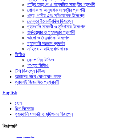
গাড়ির যন্ত্রাংশ ও আনুষঙ্গিক সামগ্রীর প্রদর্শনী
পোশাক ও আনুষঙ্গিক সামগ্রীর প্রদর্শনী
খাদ্য, পানীয় এবং সুবিধাজনক ডিসপ্লে
ভোক্তা ইলেকট্রনিক্স ডিসপ্লে
গৃহস্থালি সামগ্রী ও মুদিখানার ডিসপ্লে
হার্ডওয়্যার ও গৃহসজ্জার প্রদর্শনী
আলো ও বৈদ্যুতিক ডিসপ্লে
গৃহস্থালী সরঞ্জাম প্রদর্শন
সাহিত্য ও সাইনবোর্ড ধারক
ভিডিও
কোম্পানির ভিডিও
পণ্যের ভিডিও
টিপি ডিসপ্লে নিউজ
আমাদের সাথে যোগাযোগ করুন
প্রায়শই জিজ্ঞাসিত প্রশ্নাবলী
English
হোম
শিল্প ফিক্সচার
গৃহস্থালি সামগ্রী ও মুদিখানার ডিসপ্লে
বিভাগগুলি