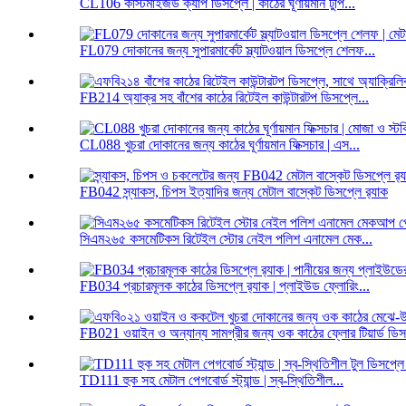
CL106 কাস্টমাইজড ক্যাপ ডিসপ্লে | কাঠের ঘূর্ণায়মান টুপি...
FL079 দোকানের জন্য সুপারমার্কেট স্ল্যাটওয়াল ডিসপ্লে শেলফ...
FB214 অ্যাক্র সহ বাঁশের কাঠের রিটেইল কাউন্টারটপ ডিসপ্লে...
CL088 খুচরা দোকানের জন্য কাঠের ঘূর্ণায়মান ফিক্সচার | এস...
FB042 স্ন্যাকস, চিপস ইত্যাদির জন্য মেটাল বাস্কেট ডিসপ্লে র‍্যাক
সিএম২৬৫ কসমেটিকস রিটেইল স্টোর নেইল পলিশ এনামেল মেক...
FB034 প্রচারমূলক কাঠের ডিসপ্লে র‍্যাক | প্লাইউড ফ্লোরিং...
FB021 ওয়াইন ও অন্যান্য সামগ্রীর জন্য ওক কাঠের ফ্লোর টিয়ার্ড ডিসপ্ল
TD111 হুক সহ মেটাল পেগবোর্ড স্ট্যান্ড | স্ব-স্থিতিশীল...