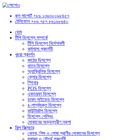
কল সাপোর্ট
+৮৬ ১৩৬৩০০৯৮৪৫৭
টেলিফোন
+৮৬ ৭৫৭ ৮৬১৯৮৬৪০
হোম
টিপি ডিসপ্লে সম্পর্কে
টিপি ডিসপ্লে নির্দেশাবলী
কর্মশালা প্রদর্শনী
খুচরা প্রদর্শন
কাঠের ডিসপ্লে
ধাতব ডিসপ্লে
অ্যাক্রিলিক ডিসপ্লে
ফ্লোর ডিসপ্লে
স্পিনার
POS ডিসপ্লে
একতরফা ডিসপ্লে
ডাবল সাইডেড ডিসপ্লে
৪-পার্শ্বযুক্ত ডিসপ্লে
কাউন্টারটপ ডিসপ্লে
ডিসপ্লে শেল্ভিং
দোকানের অভ্যন্তরীণ নকশা
শিল্প ফিক্সচার
খেলনা, শিশু ও পোষা প্রাণীর দোকানের ডিসপ্লে
স্বাস্থ্য ও সৌন্দর্য প্রদর্শনী