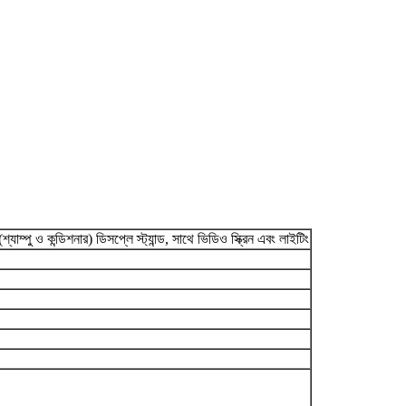
্যাম্পু ও কন্ডিশনার) ডিসপ্লে স্ট্যান্ড, সাথে ভিডিও স্ক্রিন এবং লাইটিং