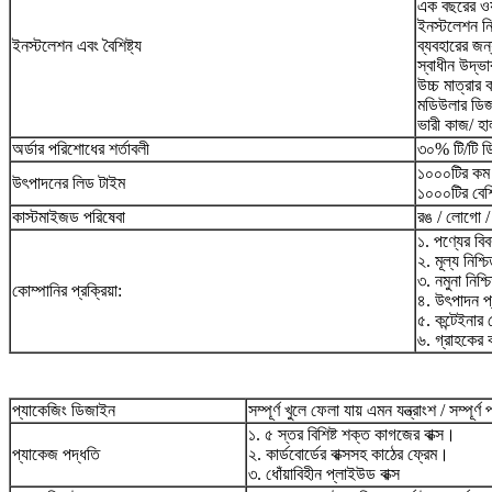
এক বছরের ওয়া
ইনস্টলেশন নি
ইনস্টলেশন এবং বৈশিষ্ট্য
ব্যবহারের জন্
স্বাধীন উদ্ভ
উচ্চ মাত্রার
মডিউলার ডি
ভারী কাজ/ হ
অর্ডার পরিশোধের শর্তাবলী
৩০% টি/টি ড
১০০০টির কম
উৎপাদনের লিড টাইম
১০০০টির বেশ
কাস্টমাইজড পরিষেবা
রঙ / লোগো /
১. পণ্যের বি
২. মূল্য নিশ
৩. নমুনা নিশ্
কোম্পানির প্রক্রিয়া:
৪. উৎপাদন প্
৫. কন্টেইনা
৬. গ্রাহকের
প্যাকেজিং ডিজাইন
সম্পূর্ণ খুলে ফেলা যায় এমন যন্ত্রাংশ / সম্পূর্ণ
১. ৫ স্তর বিশিষ্ট শক্ত কাগজের বাক্স।
প্যাকেজ পদ্ধতি
২. কার্ডবোর্ডের বাক্সসহ কাঠের ফ্রেম।
৩. ধোঁয়াবিহীন প্লাইউড বাক্স