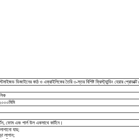
্টমাইজড ডিজাইনের কাঠ ও এক্রাইলিকের তৈরি ৩-স্তর বিশিষ্ট ফ্রিস্ট্যান্ডিং হেয়ার প্রোডাক্ট (শ
িলিক
০০০মিমি
র্টন, ফোম এবং পার্ল উল একসাথে কার্টনে।
াগানো যায়;
োড়া লাগান;