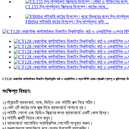
CL155 দ্বি-পার্শ্বযুক্ত ফিক্সচার ডিসপ্লে | কাঠের মেঝে...
FB094 পাইকারি কাঠের ডিসপ্লে | দ্বি-পার্শ্বযুক্ত কফি ...
CT128 কেরাস্টেজ কাস্টমাইজড ডিজাইন ফ্রিস্ট্যান্ডিং কাঠ ও এক্রাইলিক ৩-স্তর বিশিষ্ট হেয়ার প্রোডাক্ট (শ্যাম্পু ও কন্ডিশনার) ডিসপ
সংক্ষিপ্ত বিবরণ:
১) স্ট্যান্ডটি ব্যাকবোর্ড, তাক, ভিত্তি এবং লাইটিং বক্স নিয়ে গঠিত।
২) মোট ৩টি কাঠের তাক স্ক্রু দিয়ে ব্যাকবোর্ডে লাগানো হয়।
৩) লাইটিং লোগো এবং ভিডিও স্ক্রিনের জন্য ব্যাকবোর্ডে একটি খোলা ছিদ্র।
৪) লাইটিং বক্সটি নিচের বেসে রাখুন।
৫) ব্যাকবোর্ডে আলোকিত অ্যাক্রিলিক লোগোটি সংযুক্ত করুন।
৬) যন্ত্রাংশগুলো সম্পূর্ণরূপে খুলে ফেলার উপযোগী প্যাকেজিং।