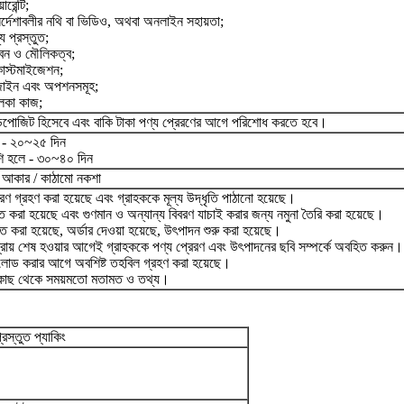
রেন্টি;
র্দেশাবলীর নথি বা ভিডিও, অথবা অনলাইন সহায়তা;
য প্রস্তুত;
াবন ও মৌলিকত্ব;
 কাস্টমাইজেশন;
জাইন এবং অপশনসমূহ;
ালকা কাজ;
িপোজিট হিসেবে এবং বাকি টাকা পণ্য প্রেরণের আগে পরিশোধ করতে হবে।
 - ২০~২৫ দিন
ি হলে - ৩০~৪০ দিন
 আকার / কাঠামো নকশা
বরণ গ্রহণ করা হয়েছে এবং গ্রাহককে মূল্য উদ্ধৃতি পাঠানো হয়েছে।
্চিত করা হয়েছে এবং গুণমান ও অন্যান্য বিবরণ যাচাই করার জন্য নমুনা তৈরি করা হয়েছে।
চিত করা হয়েছে, অর্ডার দেওয়া হয়েছে, উৎপাদন শুরু করা হয়েছে।
রায় শেষ হওয়ার আগেই গ্রাহককে পণ্য প্রেরণ এবং উৎপাদনের ছবি সম্পর্কে অবহিত করুন।
র লোড করার আগে অবশিষ্ট তহবিল গ্রহণ করা হয়েছে।
 কাছ থেকে সময়মতো মতামত ও তথ্য।
 প্রস্তুত প্যাকিং