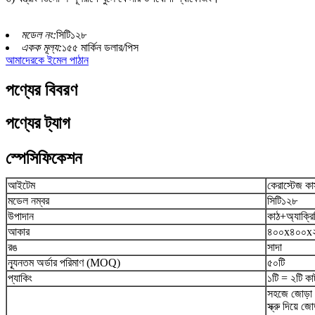
মডেল নং:
সিটি১২৮
একক মূল্য:
১৫৫ মার্কিন ডলার/পিস
আমাদেরকে ইমেল পাঠান
পণ্যের বিবরণ
পণ্যের ট্যাগ
স্পেসিফিকেশন
আইটেম
কেরাস্টেজ কাস
মডেল নম্বর
সিটি১২৮
উপাদান
কাঠ+অ্যাক্র
আকার
৪০০x৪০০x২
রঙ
সাদা
ন্যূনতম অর্ডার পরিমাণ (MOQ)
৫০টি
প্যাকিং
১টি = ২টি কা
সহজে জোড়া ল
স্ক্রু দিয়ে জ