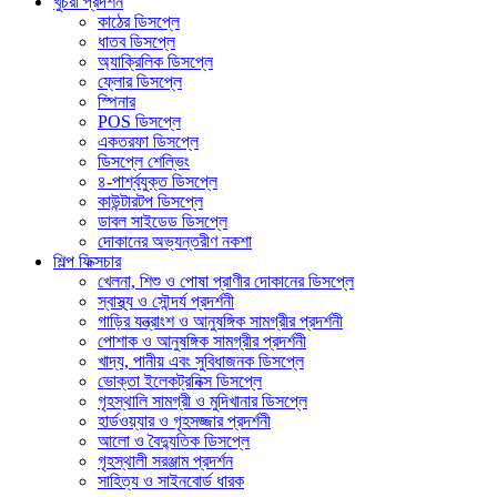
খুচরা প্রদর্শন
কাঠের ডিসপ্লে
ধাতব ডিসপ্লে
অ্যাক্রিলিক ডিসপ্লে
ফ্লোর ডিসপ্লে
স্পিনার
POS ডিসপ্লে
একতরফা ডিসপ্লে
ডিসপ্লে শেল্ভিং
৪-পার্শ্বযুক্ত ডিসপ্লে
কাউন্টারটপ ডিসপ্লে
ডাবল সাইডেড ডিসপ্লে
দোকানের অভ্যন্তরীণ নকশা
শিল্প ফিক্সচার
খেলনা, শিশু ও পোষা প্রাণীর দোকানের ডিসপ্লে
স্বাস্থ্য ও সৌন্দর্য প্রদর্শনী
গাড়ির যন্ত্রাংশ ও আনুষঙ্গিক সামগ্রীর প্রদর্শনী
পোশাক ও আনুষঙ্গিক সামগ্রীর প্রদর্শনী
খাদ্য, পানীয় এবং সুবিধাজনক ডিসপ্লে
ভোক্তা ইলেকট্রনিক্স ডিসপ্লে
গৃহস্থালি সামগ্রী ও মুদিখানার ডিসপ্লে
হার্ডওয়্যার ও গৃহসজ্জার প্রদর্শনী
আলো ও বৈদ্যুতিক ডিসপ্লে
গৃহস্থালী সরঞ্জাম প্রদর্শন
সাহিত্য ও সাইনবোর্ড ধারক