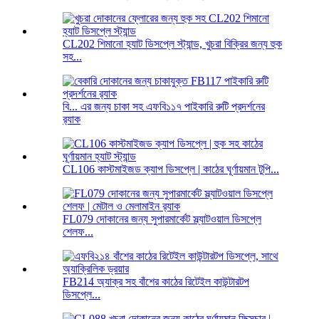
CL202 শিমানো হ্যাট ডিসপ্লে স্ট্যান্ড, খুচরা বিক্রির জন্য হুক
সহ...
বি... এর জন্য চাকা সহ এফবি১১৭ পাইকারি রুটি প্রদর্শনের
র‍্যাক
CL106 কাস্টমাইজড ক্যাপ ডিসপ্লে | কাঠের ঘূর্ণায়মান টুপি...
FL079 দোকানের জন্য সুপারমার্কেট স্ল্যাটওয়াল ডিসপ্লে
শেলফ...
FB214 অ্যাক্র সহ বাঁশের কাঠের রিটেইল কাউন্টারটপ
ডিসপ্লে...