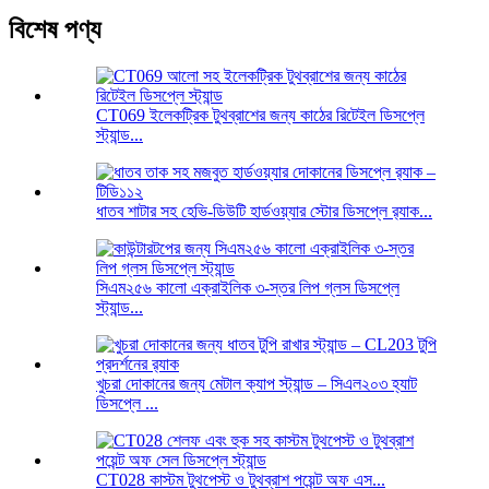
বিশেষ পণ্য
CT069 ইলেকট্রিক টুথব্রাশের জন্য কাঠের রিটেইল ডিসপ্লে
স্ট্যান্ড...
ধাতব শাটার সহ হেভি-ডিউটি ​​হার্ডওয়্যার স্টোর ডিসপ্লে র‍্যাক...
সিএম২৫৬ কালো এক্রাইলিক ৩-স্তর লিপ গ্লস ডিসপ্লে
স্ট্যান্ড...
খুচরা দোকানের জন্য মেটাল ক্যাপ স্ট্যান্ড – সিএল২০৩ হ্যাট
ডিসপ্লে ...
CT028 কাস্টম টুথপেস্ট ও টুথব্রাশ পয়েন্ট অফ এস...