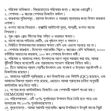
১. পরিষেবা অভিজ্ঞতা - বিক্রয়োত্তর পরিষেবার জন্য ২ বছরের ওয়ারেন্টি।
২. পেশাদার - ৬ বছরের পেশাদার ডিজাইন কর্মদল।
৩. কারখানার সুবিধাসমূহ - ব্যাপক উৎপাদন ও সরবরাহ ব্যবস্থার জন্য বিশাল কারখানা
এলাকা।
৪. গুণগত মানের নিশ্চয়তা - ফ্যাক্টরি আউটলেট মূল্য, সাশ্রয়ী, গুণগত মানের
নিশ্চয়তা।
৫. পুরু কোল্ড রোল্ড স্টিলের উচ্চ শক্তি ও ভারবহন ক্ষমতা।
৬. ভালো মানের পাউডার কোটিং, এর পৃষ্ঠতল মসৃণ ও সমতল।
৭. নির্বাচিত উপাদানগুলোর ভারবহন ক্ষমতা বেশি এবং এগুলো নড়বড়ে হয় না।
৮. পেশাদার কারখানা - ডিসপ্লে প্যাকেজিং শিল্পে ৮ বছরেরও বেশি অভিজ্ঞতা, ৮০০০
বর্গমিটার আয়তনের কারখানা, ১০০ জন পেশাদার উৎপাদন কর্মী।
৯. পরিষেবা ও আমাদের লক্ষ্য: উৎপাদনের আগে নমুনা সরবরাহ করা যায়, আমরা
খুঁটিনাটি বিষয়ে মনোযোগী এবং গ্রাহকদের শতভাগ পরিষেবা নিশ্চিত করি।
১০. চীনে আমাদের প্রথম শ্রেণীর উৎপাদন এবং গবেষণা ও উন্নয়ন প্রকৌশলী ও
ডিজাইনার রয়েছেন।
১১. আমাদের প্রতিটি প্রক্রিয়ায় ৫ জন ডিজাইনার এবং কিউসি (QC) রয়েছেন, এবং
আমাদের নিজস্ব প্রধান পণ্য রয়েছে, এছাড়াও আমরা গ্রাহকের চাহিদা অনুযায়ী
কাস্টমাইজ করে দিতে পারি।
১২. পণ্যের জন্য কাস্টমাইজড ডিজাইন এবং পেশাদারী পরামর্শ পাওয়া যায়।
OEM/ODM স্বাগত।
১৩. পরিবেশবান্ধব - এটি ৭৫% পুনর্ব্যবহৃত উপাদান দিয়ে তৈরি হতে পারে এবং
ব্যবহারের পর ১০০% পুনর্ব্যবহারযোগ্য।
১৪. মুদ্রণযোগ্য - আমরা সরাসরি প্যাকেজিং বক্সের উপরিভাগে উৎকৃষ্ট মানের প্রিন্ট