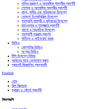
গাড়ির যন্ত্রাংশ ও আনুষঙ্গিক সামগ্রীর প্রদর্শনী
পোশাক ও আনুষঙ্গিক সামগ্রীর প্রদর্শনী
খাদ্য, পানীয় এবং সুবিধাজনক ডিসপ্লে
ভোক্তা ইলেকট্রনিক্স ডিসপ্লে
গৃহস্থালি সামগ্রী ও মুদিখানার ডিসপ্লে
হার্ডওয়্যার ও গৃহসজ্জার প্রদর্শনী
আলো ও বৈদ্যুতিক ডিসপ্লে
গৃহস্থালী সরঞ্জাম প্রদর্শন
সাহিত্য ও সাইনবোর্ড ধারক
ভিডিও
কোম্পানির ভিডিও
পণ্যের ভিডিও
টিপি ডিসপ্লে নিউজ
আমাদের সাথে যোগাযোগ করুন
প্রায়শই জিজ্ঞাসিত প্রশ্নাবলী
English
হোম
শিল্প ফিক্সচার
স্বাস্থ্য ও সৌন্দর্য প্রদর্শনী
বিভাগগুলি