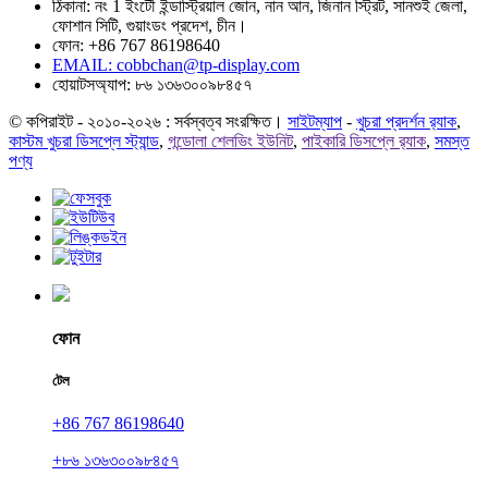
ঠিকানা: নং 1 ইংটৌ ইন্ডাস্ট্রিয়াল জোন, নান আন, জিনান স্ট্রিট, সানশুই জেলা,
ফোশান সিটি, গুয়াংডং প্রদেশ, চীন।
ফোন: +86 767 86198640
EMAIL:
cobbchan@tp-display.com
হোয়াটসঅ্যাপ: ৮৬ ১৩৬৩০০৯৮৪৫৭
© কপিরাইট - ২০১০-২০২৬ : সর্বস্বত্ব সংরক্ষিত।
সাইটম্যাপ
-
খুচরা প্রদর্শন র‍্যাক
,
কাস্টম খুচরা ডিসপ্লে স্ট্যান্ড
,
গন্ডোলা শেলভিং ইউনিট
,
পাইকারি ডিসপ্লে র‍্যাক
,
সমস্ত
পণ্য
ফোন
টেল
+86 767 86198640
+৮৬ ১৩৬৩০০৯৮৪৫৭