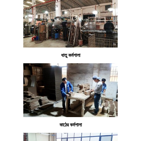
ধাতু কর্মশালা
কাঠের কর্মশালা