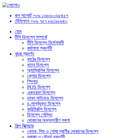
কল সাপোর্ট
+৮৬ ১৩৬৩০০৯৮৪৫৭
টেলিফোন
+৮৬ ৭৫৭ ৮৬১৯৮৬৪০
হোম
টিপি ডিসপ্লে সম্পর্কে
টিপি ডিসপ্লে নির্দেশাবলী
কর্মশালা প্রদর্শনী
খুচরা প্রদর্শন
কাঠের ডিসপ্লে
ধাতব ডিসপ্লে
অ্যাক্রিলিক ডিসপ্লে
ফ্লোর ডিসপ্লে
স্পিনার
POS ডিসপ্লে
একতরফা ডিসপ্লে
ডাবল সাইডেড ডিসপ্লে
৪-পার্শ্বযুক্ত ডিসপ্লে
কাউন্টারটপ ডিসপ্লে
ডিসপ্লে শেল্ভিং
দোকানের অভ্যন্তরীণ নকশা
শিল্প ফিক্সচার
খেলনা, শিশু ও পোষা প্রাণীর দোকানের ডিসপ্লে
স্বাস্থ্য ও সৌন্দর্য প্রদর্শনী