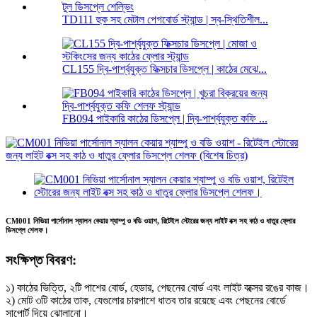
TD111 হুক সহ মেটাল পেগবোর্ড স্ট্যান্ড | স্ব-স্থিতিশীল...
CL155 দ্বি-পার্শ্বযুক্ত ফিক্সচার ডিসপ্লে | কাঠের মেঝে...
FB094 পাইকারি কাঠের ডিসপ্লে | দ্বি-পার্শ্বযুক্ত কফি ...
CM001 নিভিয়া পার্সোনাল স্যালন কেয়ার শ্যাম্পু ও বডি ওয়াশ, রিটেইল স্টোরের জন্য লাইট বক্স সহ কাঠ ও ধাতুর ফ্লোর
ডিসপ্লে শেলফ।
সংক্ষিপ্ত বিবরণ:
১) কাঠের ভিত্তি, ২টি পাশের বোর্ড, হেডার, পেছনের বোর্ড এবং লাইট বক্সের রঙের কাজ।
২) মোট ৩টি কাঠের তাক, যেগুলোর চারপাশে ধাতব তার রয়েছে এবং পেছনের বোর্ডে
সাপোর্ট দিয়ে ঝোলানো।