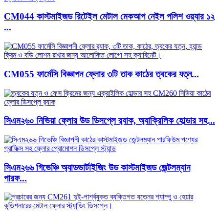
CM044 কাস্টমাইজড রিটেইল মেটাল মেকআপ নেইল পলিশ ওয়্যার ১২
...
CM055 ফার্মেসি বিজ্ঞাপন ফ্লোর ৩টি তাক কাঠের ত্বকের যত্ন...
সিএম২৬০ নিভিয়া ফ্লোর উড ডিসপ্লে র‍্যাক, অ্যাক্রিলিক হোল্ডার সহ...
সিএম২৬৬ গিভেঞ্চি অ্যাডভার্টাইজিং উড কাস্টমাইজড জেন্টলম্যান
পারফ...