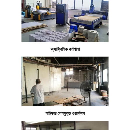
অ্যাক্রিলিক কর্মশালা
পাউডার লেপযুক্ত ওয়ার্কশপ