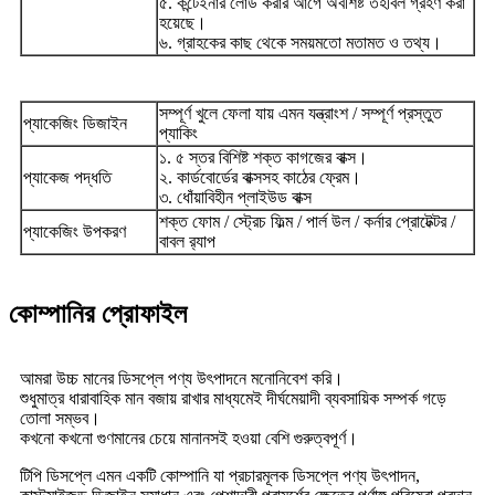
৫. কন্টেইনার লোড করার আগে অবশিষ্ট তহবিল গ্রহণ করা
হয়েছে।
৬. গ্রাহকের কাছ থেকে সময়মতো মতামত ও তথ্য।
সম্পূর্ণ খুলে ফেলা যায় এমন যন্ত্রাংশ / সম্পূর্ণ প্রস্তুত
প্যাকেজিং ডিজাইন
প্যাকিং
১. ৫ স্তর বিশিষ্ট শক্ত কাগজের বাক্স।
প্যাকেজ পদ্ধতি
২. কার্ডবোর্ডের বাক্সসহ কাঠের ফ্রেম।
৩. ধোঁয়াবিহীন প্লাইউড বাক্স
শক্ত ফোম / স্ট্রেচ ফিল্ম / পার্ল উল / কর্নার প্রোটেক্টর /
প্যাকেজিং উপকরণ
বাবল র‍্যাপ
কোম্পানির প্রোফাইল
আমরা উচ্চ মানের ডিসপ্লে পণ্য উৎপাদনে মনোনিবেশ করি।
শুধুমাত্র ধারাবাহিক মান বজায় রাখার মাধ্যমেই দীর্ঘমেয়াদী ব্যবসায়িক সম্পর্ক গড়ে
তোলা সম্ভব।
কখনো কখনো গুণমানের চেয়ে মানানসই হওয়া বেশি গুরুত্বপূর্ণ।
টিপি ডিসপ্লে এমন একটি কোম্পানি যা প্রচারমূলক ডিসপ্লে পণ্য উৎপাদন,