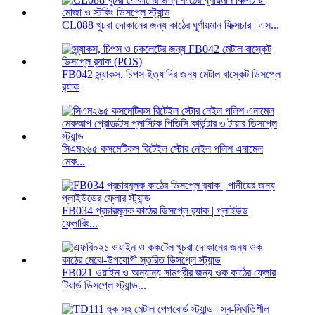
CL088 খুচরা দোকানের জন্য কাঠের ঘূর্ণায়মান ফিক্সচার | এস...
FB042 স্ন্যাকস, চিপস ইত্যাদির জন্য মেটাল বাস্কেট ডিসপ্লে
র‍্যাক
সিএম২৬৫ কসমেটিকস রিটেইল স্টোর নেইল পলিশ এনামেল
মেক...
FB034 প্রচারমূলক কাঠের ডিসপ্লে র‍্যাক | প্লাইউড
ফ্লোরিং...
FB021 ওয়াইন ও অন্যান্য সামগ্রীর জন্য ওক কাঠের ফ্লোর
টিয়ার্ড ডিসপ্লে স্ট্যান্ড...