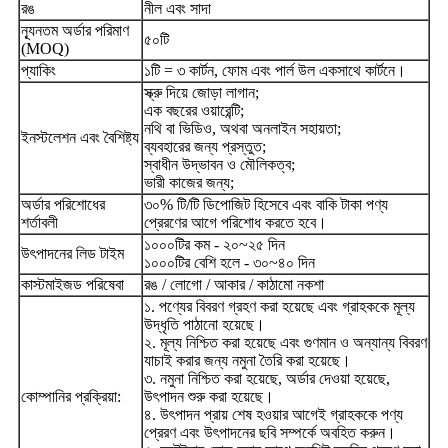
রঙ
নীল এবং সাদা
ন্যূনতম অর্ডার পরিমাণ
৫০টি
(MOQ)
প্যাকিং
১টি = ৩ কার্টন, ফোম এবং পার্ল উল একসাথে কার্টনে।
স্ক্রু দিয়ে জোড়া লাগান;
এক বছরের ওয়ারেন্টি;
নথি বা ভিডিও, অথবা অনলাইন সহায়তা;
ইনস্টলেশন এবং বৈশিষ্ট্য
ব্যবহারের জন্য প্রস্তুত;
স্বাধীন উদ্ভাবন ও মৌলিকত্ব;
ভারী কাজের জন্য;
অর্ডার পরিশোধের
৩০% টি/টি ডিপোজিট হিসেবে এবং বাকি টাকা পণ্য
শর্তাবলী
প্রেরণের আগে পরিশোধ করতে হবে।
১০০০টির কম - ২০~২৫ দিন
উৎপাদনের লিড টাইম
১০০০টির বেশি হলে - ৩০~৪০ দিন
কাস্টমাইজড পরিষেবা
রঙ / লোগো / আকার / কাঠামো নকশা
১. পণ্যের বিবরণ গ্রহণ করা হয়েছে এবং গ্রাহককে মূল্য
উদ্ধৃতি পাঠানো হয়েছে।
২. মূল্য নিশ্চিত করা হয়েছে এবং গুণমান ও অন্যান্য বিবরণ
যাচাই করার জন্য নমুনা তৈরি করা হয়েছে।
৩. নমুনা নিশ্চিত করা হয়েছে, অর্ডার দেওয়া হয়েছে,
কোম্পানির প্রক্রিয়া:
উৎপাদন শুরু করা হয়েছে।
৪. উৎপাদন প্রায় শেষ হওয়ার আগেই গ্রাহককে পণ্য
প্রেরণ এবং উৎপাদনের ছবি সম্পর্কে অবহিত করুন।