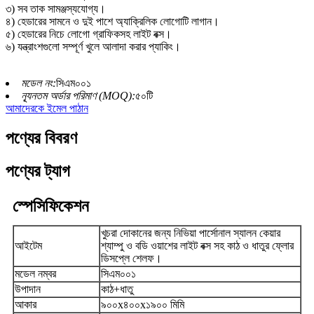
৩) সব তাক সামঞ্জস্যযোগ্য।
৪) হেডারের সামনে ও দুই পাশে অ্যাক্রিলিক লোগোটি লাগান।
৫) হেডারের নিচে লোগো গ্রাফিকসহ লাইট বক্স।
৬) যন্ত্রাংশগুলো সম্পূর্ণ খুলে আলাদা করার প্যাকিং।
মডেল নং:
সিএম০০১
ন্যূনতম অর্ডার পরিমাণ (MOQ):
৫০টি
আমাদেরকে ইমেল পাঠান
পণ্যের বিবরণ
পণ্যের ট্যাগ
স্পেসিফিকেশন
খুচরা দোকানের জন্য নিভিয়া পার্সোনাল স্যালন কেয়ার
আইটেম
শ্যাম্পু ও বডি ওয়াশের লাইট বক্স সহ কাঠ ও ধাতুর ফ্লোর
ডিসপ্লে শেলফ।
মডেল নম্বর
সিএম০০১
উপাদান
কাঠ+ধাতু
আকার
৯০০x৪০০x১৯০০ মিমি